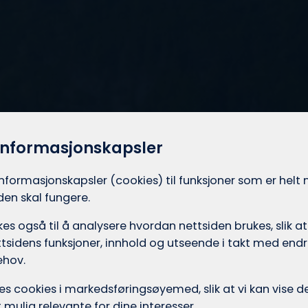
informasjonskapsler
informasjons­kapsler (cookies) til funksjoner som er hel
iden skal fungere.
es også til å analysere hvordan nettsiden brukes, slik at
tsidens funksjoner, innhold og utseende i takt med endri
ehov.
ukes cookies i markedsførings­øyemed, slik at vi kan vise
mulig relevante for dine interesser.