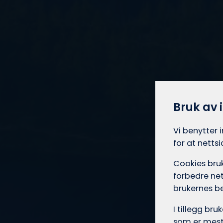
Bruk av 
Vi benytter 
for at netts
Cookies bruk
forbedre net
brukernes b
I tillegg br
som er mest 