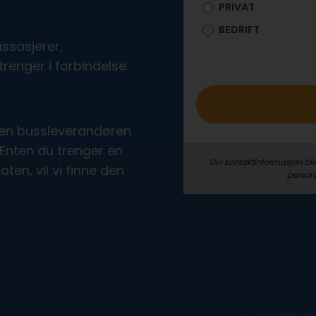
PRIVAT
o
BEDRIFT
ssasjerer,
trenger i forbindelse
den bussleverandøren
 Enten du trenger en
Din kontaktinformasjon bli
ten, vil vi finne den
person­