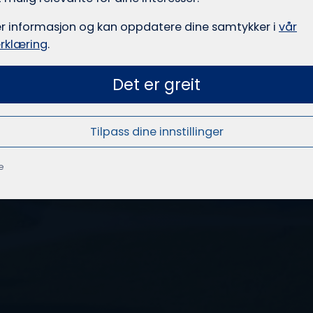
er informasjon og kan oppdatere dine samtykker i
vår
rklæring
.
Det er greit
Tilpass dine innstillinger
e