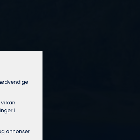
t nødvendige
 vi kan
nger i
 deg annonser