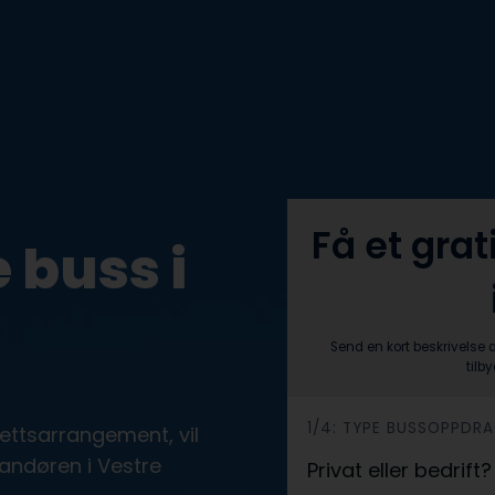
Få et grat
 buss i
Send en kort beskrivelse 
tilb
h
1/4: TYPE BUSSOPPDR
drettsarrangement, vil
e
andøren i Vestre
Privat eller bedrift
r