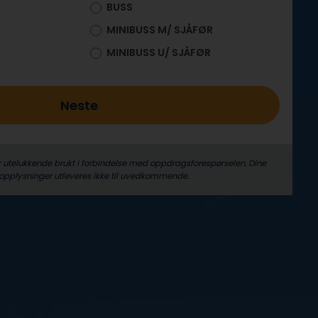
BUSS
MINIBUSS M/ SJÅFØR
MINIBUSS U/ SJÅFØR
Neste
r utelukkende brukt i forbindelse med oppdrags­forespørselen. Dine
­opplysninger utleveres ikke til uvedkommende.