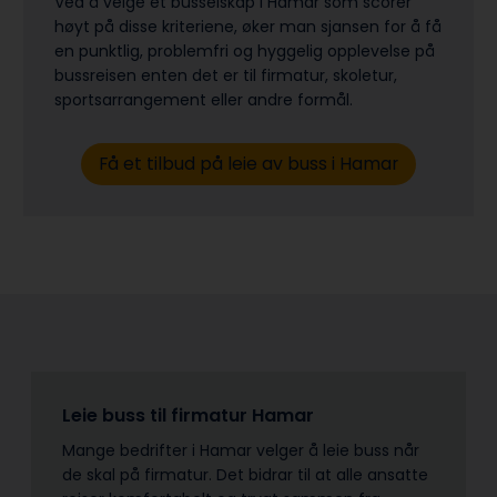
Ved å velge et busselskap i Hamar som scorer
høyt på disse kriteriene, øker man sjansen for å få
en punktlig, problemfri og hyggelig opplevelse på
bussreisen enten det er til firmatur, skoletur,
sports­arrangement eller andre formål.
Få et tilbud på leie av buss i Hamar
Leie buss til firmatur Hamar
Mange bedrifter i Hamar velger å leie buss når
de skal på firmatur. Det bidrar til at alle ansatte