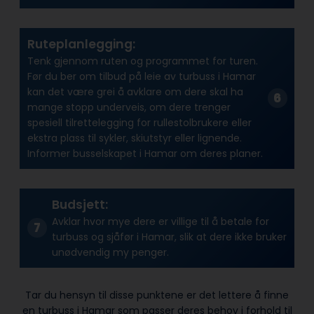
Ruteplanlegging:
Tenk gjennom ruten og programmet for turen.
Før du ber om tilbud på leie av turbuss i Hamar
kan det være grei å avklare om dere skal ha
mange stopp underveis, om dere trenger
spesiell tilrettelegging for rullestolbrukere eller
ekstra plass til sykler, skiutstyr eller lignende.
Informer busselskapet i Hamar om deres planer.
Budsjett:
Avklar hvor mye dere er villige til å betale for
turbuss og sjåfør i Hamar, slik at dere ikke bruker
unødvendig my penger.
Tar du hensyn til disse punktene er det lettere å finne
en turbuss i Hamar som passer deres behov i forhold til