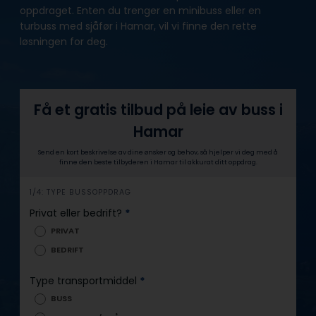
oppdraget. Enten du trenger en minibuss eller en
turbuss med sjåfør i Hamar, vil vi finne den rette
løsningen for deg.
Få et gratis tilbud på leie av buss i
Hamar
Send en kort beskrivelse av dine ønsker og behov, så hjelper vi deg med å
finne den beste tilbyderen i Hamar til akkurat ditt oppdrag.
h
1/4: TYPE BUSSOPPDRAG
e
Privat eller bedrift?
*
r
PRIVAT
o
BEDRIFT
Type transportmiddel
*
BUSS