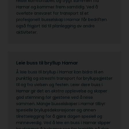
reiser komfortabelt og trygt sammen fra
Hamar og kommer frem samtidig. Ved å
overlate ansvaret for transport til et
profesjonelt busselskap i Hamar får bedriften
også frigjort tid til planlegging av andre
aktiviteter.
Leie buss til bryllup Hamar
Å leie buss til bryllup i Hamar kan bidra til en
punktlig og stressfri transport for bryllupsgjester
til og fra vielsen og festen. Leier dere buss i
Hamar gir det en ekstra opplevelse og skaper
god stemning for gjestene ved å reise
sammen. Mange busselskaper i Hamar tilbyr
spesielle bryllupsdekorasjoner og annen
tilrettelegging for å gjøre dagen spesiell og
minneverdig. Ved å leie en buss i Hamar slipper
brudeparet å bekymre seg for logistikk på den