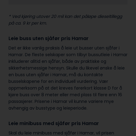
* Ved kjøring utover 20 mil kan det påløpe dieseltillegg
på ca. 9 kr per km.
Leie buss uten sjåfør pris Hamar
Det er ikke vanlig praksis å leie ut busser uten sjåfør i
Hamar. De fleste selskaper som tilbyr bussutleie i Hamar
inkluderer alltid en sjåfør, både av praktiske og
sikkerhetsmessige hensyn. Skulle du likevel ønske å leie
en buss uten sjåfør i Hamar, må du kontakte
busselskapene for en individuell vurdering. Vær
oppmerksom på at det kreves førerkort klasse D for å
kjøre buss over 8 meter eller med plass til flere enn 16
passasjerer. Prisene i Hamar vil kunne variere mye
avhengig av busstype og leieperiode.
Leie minibuss med sjåfør pris Hamar
Skal du leie minibuss med sjåfør i Hamar, vil prisen