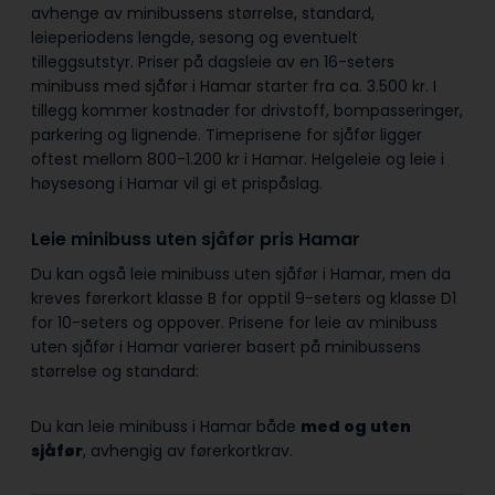
avhenge av minibussens størrelse, standard,
leieperiodens lengde, sesong og eventuelt
tilleggsutstyr. Priser på dagsleie av en 16-seters
minibuss med sjåfør i Hamar starter fra ca. 3.500 kr. I
tillegg kommer kostnader for drivstoff, bompasseringer,
parkering og lignende. Timeprisene for sjåfør ligger
oftest mellom 800-1.200 kr i Hamar. Helgeleie og leie i
høysesong i Hamar vil gi et prispåslag.
Leie minibuss uten sjåfør pris Hamar
Du kan også leie minibuss uten sjåfør i Hamar, men da
kreves førerkort klasse B for opptil 9-seters og klasse D1
for 10-seters og oppover. Prisene for leie av minibuss
uten sjåfør i Hamar varierer basert på minibussens
størrelse og standard:
Du kan leie minibuss i Hamar både
med og uten
sjåfør
, avhengig av førerkortkrav.