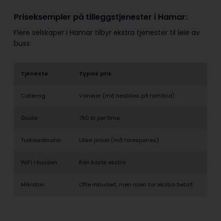
Priseksempler på tilleggstjenester i Hamar:
Flere selskaper i Hamar tilbyr ekstra tjenester til leie av
buss:
Tjeneste
Typisk pris
Catering
Varierer (må bestilles på forhånd)
Guide
750 kr per time
Turkoordinator
Ulike priser (må forespørres)
WiFi i bussen
Kan koste ekstra
Mikrofon
Ofte inkludert, men noen tar ekstra betalt