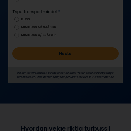
o
l
Type transportmiddel
*
d
BUSS
MINIBUSS M/ SJÅFØR
MINIBUSS U/ SJÅFØR
Neste
Din kontaktinformasjon blir utelukkende brukt i forbindelse med oppdrags­
forespørselen. Dine person­­opplysninger utleveres ikke til uvedkommende.
Hvordan velge riktig turbuss i