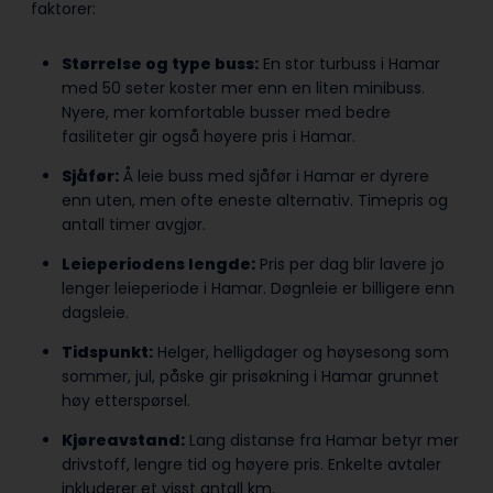
faktorer:
Størrelse og type buss:
En stor turbuss i Hamar
med 50 seter koster mer enn en liten minibuss.
Nyere, mer komfortable busser med bedre
fasiliteter gir også høyere pris i Hamar.
Sjåfør:
Å leie buss med sjåfør i Hamar er dyrere
enn uten, men ofte eneste alternativ. Timepris og
antall timer avgjør.
Leieperiodens lengde:
Pris per dag blir lavere jo
lenger leieperiode i Hamar. Døgnleie er billigere enn
dagsleie.
Tidspunkt:
Helger, helligdager og høysesong som
sommer, jul, påske gir prisøkning i Hamar grunnet
høy etterspørsel.
Kjøreavstand:
Lang distanse fra Hamar betyr mer
drivstoff, lengre tid og høyere pris. Enkelte avtaler
inkluderer et visst antall km.