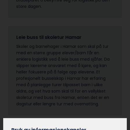
store dagen.
Leie buss til skoletur Hamar
Skoler og barnehager i Hamar som skal på tur
med en større gruppe elever/barn får en
enklere logistikk ved å leie buss med sjåfør. Da
slipper lærerne ansvaret med å kjøre, og kan
heller fokusere på å følge opp elevene. Et
profesjonelt busselskap i Hamar har erfaring
med å planlegge turer tilpasset barn i ulike
aldre, og vet hva som skal til for en vellykket
skoletur med buss fra Hamar, enten det er en
dagstur eller lengre tur med overnatting.