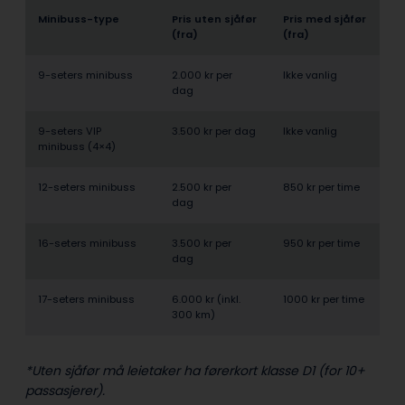
Minibuss-type
Pris uten sjåfør
Pris med sjåfør
(fra)
(fra)
9-seters minibuss
2.000 kr per
Ikke vanlig
dag
9-seters VIP
3.500 kr per dag
Ikke vanlig
minibuss (4×4)
12-seters minibuss
2.500 kr per
850 kr per time
dag
16-seters minibuss
3.500 kr per
950 kr per time
dag
17-seters minibuss
6.000 kr (inkl.
1000 kr per time
300 km)
*Uten sjåfør må leietaker ha førerkort klasse D1 (for 10+
passasjerer).