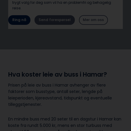
trygt valg for deg som vil ha en problemfri og behagelig
reise.
Ring nå
Send forespørsel
Mer om oss
Hva koster leie av buss i Hamar?
Prisen på leie av buss i Hamar avhenger av flere
faktorer som busstype, antall seter, lengde på
leieperioden, kjøreavstand, tidspunkt og eventuelle
tilleggstjenester.
En mindre buss med 20 seter til en dagstur i Hamar kan
koste fra rundt 5.000 kr, mens en stor turbuss med