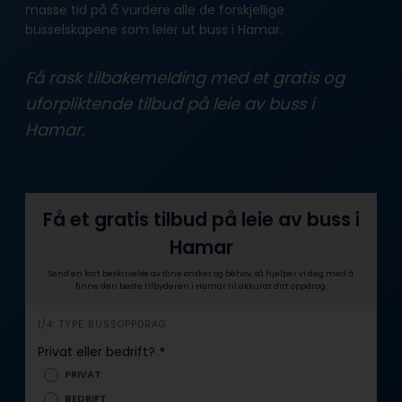
masse tid på å vurdere alle de forskjellige
busselskapene som leier ut buss i Hamar.
Få rask tilbakemelding med et gratis og
uforpliktende tilbud på leie av buss i
Hamar.
Få et gratis tilbud på leie av buss i
Hamar
Send en kort beskrivelse av dine ønsker og behov, så hjelper vi deg med å
finne den beste tilbyderen i Hamar til akkurat ditt oppdrag.
i
1/4: TYPE BUSSOPPDRAG
n
Privat eller bedrift?
*
n
PRIVAT
h
BEDRIFT