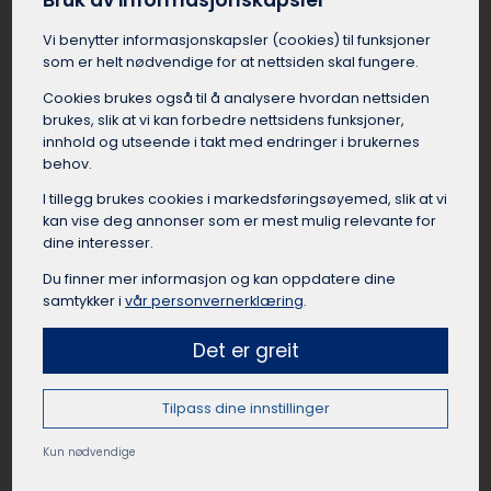
Bruk av informasjonskapsler
Leie buss til korpstur Hamar
Vi benytter informasjons­kapsler (cookies) til funksjoner
Når korpset eller koret fra Hamar skal på
som er helt nødvendige for at nettsiden skal fungere.
spilleoppdrag eller øvingshelg, er det praktisk å
Cookies brukes også til å analysere hvordan nettsiden
leie en buss slik at alle musikerne og
brukes, slik at vi kan forbedre nettsidens funksjoner,
instrumentene kommer seg trygt dit de skal.
innhold og utseende i takt med endringer i brukernes
Avhengig av størrelsen på korpset fra Hamar og
behov.
mengden utstyr, kan det være lurt å velge en
buss med god bagasjeplass eller en buss med
I tillegg brukes cookies i markedsførings­øyemed, slik at vi
tilhenger. Flere busselskaper i Hamar har
kan vise deg annonser som er mest mulig relevante for
dine interesser.
erfaring med å frakte korps, og vet hva som
kreves av planlegging for at turen skal gå
Du finner mer informasjon og kan oppdatere dine
knirkefritt.
samtykker i
vår personvernerklæring
.
Det er greit
Leie buss til leirskole Hamar
Tilpass dine innstillinger
For skoleklasser fra Hamar som skal på leirskole
Kun nødvendige
er buss et trygt og miljøvennlig