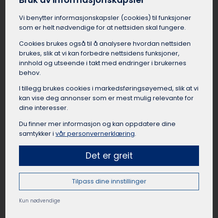
Bruk av informasjonskapsler
kan være lettere å leie buss i Skjåk når de skal til
kamper, cuper, samlinger, events, turer eller
Vi benytter informasjons­kapsler (cookies) til funksjoner
andre aktiviteter. Å reise sammen fra Skjåk som
som er helt nødvendige for at nettsiden skal fungere.
lag eller forening skaper samhold og lagånd,
Cookies brukes også til å analysere hvordan nettsiden
samtidig som det er en praktisk og rimelig
brukes, slik at vi kan forbedre nettsidens funksjoner,
reisemåte når mange skal samme vei.
innhold og utseende i takt med endringer i brukernes
Busselskapet i Skjåk kan hjelpe med å finne
behov.
passende busstørrelse til gruppen, og sørge for
I tillegg brukes cookies i markedsførings­øyemed, slik at vi
at bussen er utstyrt med det dere trenger for
kan vise deg annonser som er mest mulig relevante for
en vellykket tur.
dine interesser.
Du finner mer informasjon og kan oppdatere dine
samtykker i
vår personvernerklæring
.
Leie buss til private arrangement Skjåk
Det er greit
Leie av buss kan være en god løsning for
privatpersoner i Skjåk med arrangementer der
Tilpass dine innstillinger
mange gjester trenger transport. Eksempler på
slike anledninger er bryllup, dåp, konfirmasjon,
Kun nødvendige
jubileum og runde dager. Fordelen med buss