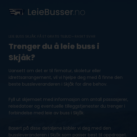
Skip
to
content
LEIE BUSS SKJÅK: FÅ ET GRATIS TILBUD • RASKT SVAR
Trenger du å leie buss i
Skjåk?
Uansett om det er til firmatur, skoletur eller
idrettsarrangement, vil vi hjelpe deg med å finne den
beste bussleverandøren i Skjåk for dine behov.
Fyll ut skjemaet med informasjon om antall passasjerer,
reisedatoer og eventuelle tilleggstjenester du trenger i
forbindelse med leie av buss i Skjåk.
Basert på disse detaljene kobler vi deg med den
bussleverandøren i Skjåk som passer best til oppdraget.