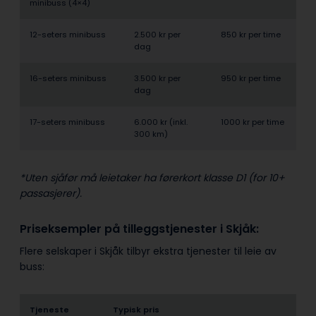
minibuss (4×4)
12-seters minibuss
2.500 kr per
850 kr per time
dag
16-seters minibuss
3.500 kr per
950 kr per time
dag
17-seters minibuss
6.000 kr (inkl.
1000 kr per time
300 km)
*Uten sjåfør må leietaker ha førerkort klasse D1 (for 10+
passasjerer).
Priseksempler på tilleggstjenester i Skjåk:
Flere selskaper i Skjåk tilbyr ekstra tjenester til leie av
buss:
Tjeneste
Typisk pris