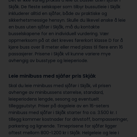
Skjåk. De fleste selskaper som tilbyr bussutleie i Skjåk
inkluderer alltid en sjåfør, både av praktiske og
sikkerhetsmessige hensyn. Skulle du likevel ønske å leie
en buss uten sjåfør i Skjåk, må du kontakte
busselskapene for en individuell vurdering. Vær
oppmerksom på at det kreves førerkort klasse D for å
kjøre buss over 8 meter eller med plass til flere enn 16
passasjerer. Prisene i Skjåk vil kunne variere mye
avhengig av busstype og leieperiode.
Leie minibuss med sjåfør pris Skjåk
Skal du leie minibuss med sjåfør i Skjåk, vil prisen
avhenge av minibussens størrelse, standard,
leieperiodens lengde, sesong og eventuelt
tilleggsutstyr. Priser på dagsleie av en 16-seters
minibuss med sjåfør i Skjåk starter fra ca. 3.500 kr. I
tillegg kommer kostnader for drivstoff, bompasseringer,
parkering og lignende. Timeprisene for sjåfør ligger
oftest mellom 800-1.200 kr i Skjåk. Helgeleie og leie i