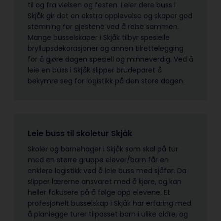
til og fra vielsen og festen. Leier dere buss i
Skjåk gir det en ekstra opplevelse og skaper god
stemning for gjestene ved å reise sammen.
Mange busselskaper i Skjåk tilbyr spesielle
bryllupsdekorasjoner og annen tilrettelegging
for å gjøre dagen spesiell og minneverdig. Ved å
leie en buss i Skjåk slipper brudeparet å
bekymre seg for logistikk på den store dagen.
Leie buss til skoletur Skjåk
Skoler og barnehager i Skjåk som skal på tur
med en større gruppe elever/barn får en
enklere logistikk ved å leie buss med sjåfør. Da
slipper lærerne ansvaret med å kjøre, og kan
heller fokusere på å følge opp elevene. Et
profesjonelt busselskap i Skjåk har erfaring med
å planlegge turer tilpasset barn i ulike aldre, og