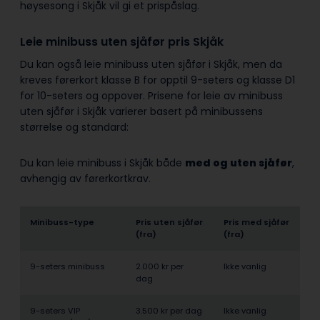
høysesong i Skjåk vil gi et prispåslag.
Leie minibuss uten sjåfør pris Skjåk
Du kan også leie minibuss uten sjåfør i Skjåk, men da
kreves førerkort klasse B for opptil 9-seters og klasse D1
for 10-seters og oppover. Prisene for leie av minibuss
uten sjåfør i Skjåk varierer basert på minibussens
størrelse og standard:
Du kan leie minibuss i Skjåk både
med og uten sjåfør
,
avhengig av førerkortkrav.
Minibuss-type
Pris uten sjåfør
Pris med sjåfør
(fra)
(fra)
9-seters minibuss
2.000 kr per
Ikke vanlig
dag
9-seters VIP
3.500 kr per dag
Ikke vanlig