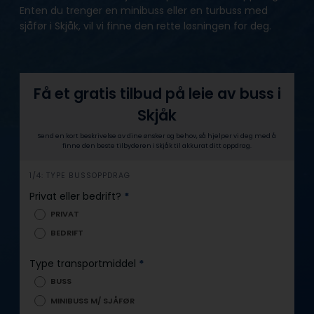
Enten du trenger en minibuss eller en turbuss med
sjåfør i Skjåk, vil vi finne den rette løsningen for deg.
Få et gratis tilbud på leie av buss i
Skjåk
Send en kort beskrivelse av dine ønsker og behov, så hjelper vi deg med å
finne den beste tilbyderen i Skjåk til akkurat ditt oppdrag.
h
1/4: TYPE BUSSOPPDRAG
e
Privat eller bedrift?
*
r
PRIVAT
o
BEDRIFT
Type transportmiddel
*
BUSS
MINIBUSS M/ SJÅFØR