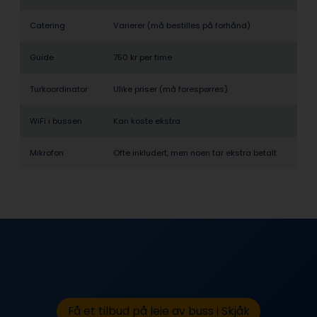
Catering
Varierer (må bestilles på forhånd)
Guide
750 kr per time
Turkoordinator
Ulike priser (må forespørres)
WiFi i bussen
Kan koste ekstra
Mikrofon
Ofte inkludert, men noen tar ekstra betalt
Få et tilbud på leie av buss i Skjåk