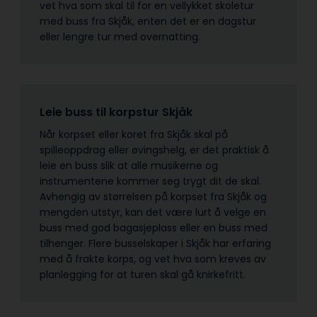
vet hva som skal til for en vellykket skoletur
med buss fra Skjåk, enten det er en dagstur
eller lengre tur med overnatting.
Leie buss til korpstur Skjåk
Når korpset eller koret fra Skjåk skal på
spilleoppdrag eller øvingshelg, er det praktisk å
leie en buss slik at alle musikerne og
instrumentene kommer seg trygt dit de skal.
Avhengig av størrelsen på korpset fra Skjåk og
mengden utstyr, kan det være lurt å velge en
buss med god bagasjeplass eller en buss med
tilhenger. Flere busselskaper i Skjåk har erfaring
med å frakte korps, og vet hva som kreves av
planlegging for at turen skal gå knirkefritt.