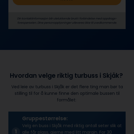
Din kontaktinformasjon blir utelukkende brukt i forbindelse med oppdrags­
forespørselen. Dine person­­opplysninger utleveres ikke til uvedkommende.
Hvordan velge riktig turbuss i Skjåk?
Ved leie av turbuss i Skjåk er det flere ting man bør ta
stilling til for å kunne finne den optimale bussen til
formålet:
Gruppestørrelse:
Velg en buss i Skjåk med riktig antall seter slik at
alle får plass, gjerne med litt margin. For 30