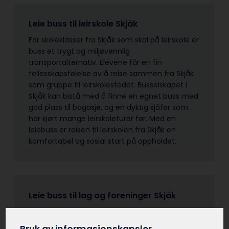
Leie buss til leirskole Skjåk
For skoleklasser fra Skjåk som skal på leirskole er
buss et trygt og miljøvennlig
transportalternativ. Elevene får en fin
fellesskapsfølelse av å reise sammen fra Skjåk
som gruppe til leirskolestedet. Busselskapet i
Skjåk kan bistå med å finne en egnet buss med
god plass til bagasje, og en dyktig sjåfør som
har kjørt mange leirskoleturer før. Med en
leiebuss er reisen til leirskolen fra Skjåk en
komfortabel og sosial start på oppholdet.
Leie buss til lag og foreninger Skjåk
Idrettslag, foreninger, klubber og organisasjoner
i Skjåk har mange anledninger til å leie buss. Det