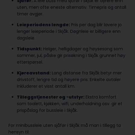
Sjåfør:
Å leie buss med sjåfør i Skjåk er dyrere enn
uten, men ofte eneste alternativ. Timepris og antall
timer avgjør.
Leieperiodens lengde:
Pris per dag blir lavere jo
lenger leieperiode i Skjåk. Døgnleie er billigere enn
dagsleie.
Tidspunkt:
Helger, helligdager og høysesong som
sommer, jul, påske gir prisøkning i Skjåk grunnet høy
etterspørsel.
Kjøreavstand:
Lang distanse fra Skjåk betyr mer
drivstoff, lengre tid og høyere pris. Enkelte avtaler
inkluderer et visst antall km.
Tilleggstjenester og -utstyr:
Ekstra komfort
som toalett, kjøkken, wifi, underholdning osv. gir et
prispåslag for bussleie i Skjåk.
For minibussleie uten sjåfør i Skjåk må man i tillegg ta
hensyn til: