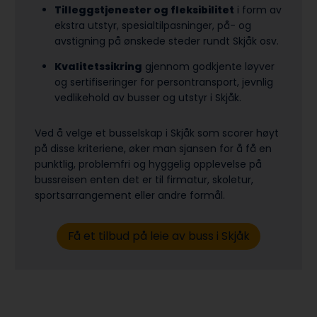
Tilleggstjenester og fleksibilitet
i form av
ekstra utstyr, spesialtilpasninger, på- og
avstigning på ønskede steder rundt Skjåk osv.
Kvalitetssikring
gjennom godkjente løyver
og sertifiseringer for persontransport, jevnlig
vedlikehold av busser og utstyr i Skjåk.
Ved å velge et busselskap i Skjåk som scorer høyt
på disse kriteriene, øker man sjansen for å få en
punktlig, problemfri og hyggelig opplevelse på
bussreisen enten det er til firmatur, skoletur,
sports­arrangement eller andre formål.
Få et tilbud på leie av buss i Skjåk