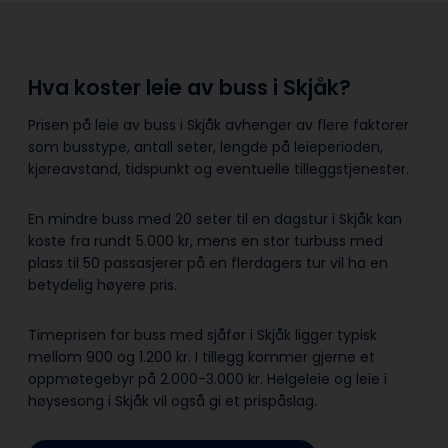
Hva koster leie av buss i Skjåk?
Prisen på leie av buss i Skjåk avhenger av flere faktorer
som busstype, antall seter, lengde på leieperioden,
kjøreavstand, tidspunkt og eventuelle tilleggstjenester.
En mindre buss med 20 seter til en dagstur i Skjåk kan
koste fra rundt 5.000 kr, mens en stor turbuss med
plass til 50 passasjerer på en flerdagers tur vil ha en
betydelig høyere pris.
Timeprisen for buss med sjåfør i Skjåk ligger typisk
mellom 900 og 1.200 kr. I tillegg kommer gjerne et
oppmøtegebyr på 2.000-3.000 kr. Helgeleie og leie i
høysesong i Skjåk vil også gi et prispåslag.