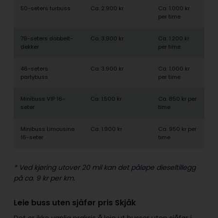
50-seters turbuss
Ca. 2.900 kr
Ca. 1.000 kr
per time
79-seters dobbelt­
Ca. 3.900 kr
Ca. 1.200 kr
dekker
per time
46-seters
Ca. 3.900 kr
Ca. 1.000 kr
partybuss
per time
Minibuss VIP 16-
Ca. 1.500 kr
Ca. 850 kr per
seter
time
Minibuss Limousine
Ca. 1.900 kr
Ca. 950 kr per
16-seter
time
* Ved kjøring utover 20 mil kan det påløpe dieseltillegg
på ca. 9 kr per km.
Leie buss uten sjåfør pris Skjåk
Det er ikke vanlig praksis å leie ut busser uten sjåfør i