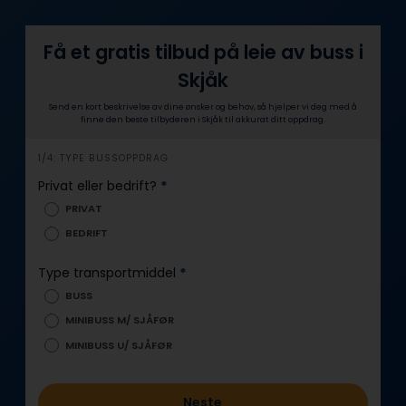
Få et gratis tilbud på leie av buss i
Skjåk
Send en kort beskrivelse av dine ønsker og behov, så hjelper vi deg med å
finne den beste tilbyderen i Skjåk til akkurat ditt oppdrag.
i
1/4: TYPE BUSSOPPDRAG
n
Privat eller bedrift?
*
n
PRIVAT
h
BEDRIFT
o
l
Type transportmiddel
*
d
BUSS
MINIBUSS M/ SJÅFØR
MINIBUSS U/ SJÅFØR
Neste