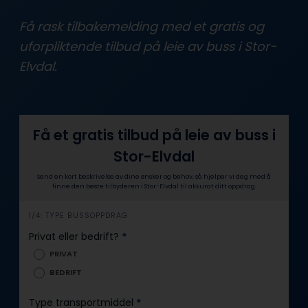
Få rask tilbakemelding med et gratis og
uforpliktende tilbud på leie av buss i Stor-
Elvdal.
Få et gratis tilbud på leie av buss i
Stor-Elvdal
Send en kort beskrivelse av dine ønsker og behov, så hjelper vi deg med å
finne den beste tilbyderen i Stor-Elvdal til akkurat ditt oppdrag.
i
1/4: TYPE BUSSOPPDRAG
n
Privat eller bedrift?
*
n
PRIVAT
h
BEDRIFT
o
l
Type transportmiddel
*