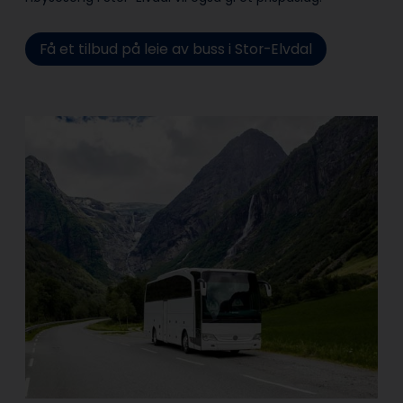
Få et tilbud på leie av buss i Stor-Elvdal