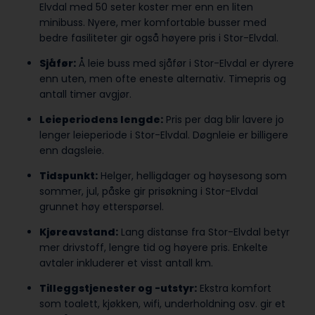
Elvdal med 50 seter koster mer enn en liten
minibuss. Nyere, mer komfortable busser med
bedre fasiliteter gir også høyere pris i Stor-Elvdal.
Sjåfør:
Å leie buss med sjåfør i Stor-Elvdal er dyrere
enn uten, men ofte eneste alternativ. Timepris og
antall timer avgjør.
Leieperiodens lengde:
Pris per dag blir lavere jo
lenger leieperiode i Stor-Elvdal. Døgnleie er billigere
enn dagsleie.
Tidspunkt:
Helger, helligdager og høysesong som
sommer, jul, påske gir prisøkning i Stor-Elvdal
grunnet høy etterspørsel.
Kjøreavstand:
Lang distanse fra Stor-Elvdal betyr
mer drivstoff, lengre tid og høyere pris. Enkelte
avtaler inkluderer et visst antall km.
Tilleggstjenester og -utstyr:
Ekstra komfort
som toalett, kjøkken, wifi, underholdning osv. gir et