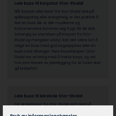
Leie buss til korpstur Stor-Elvdal
Når korpset eller koret fra Stor-Elvdal skal på
spilleoppdrag eller øvingshelg, er det praktisk å
leie en buss slik at alle musikerne og
instrumentene kommer seg trygt dit de skal.
Avhengig av størrelsen på korpset fra Stor-
Elvdal og mengden utstyr, kan det være lurt å
velge en buss med god bagasjeplass eller en
buss med tilhenger. Flere busselskaper i Stor-
Elvdal har erfaring med å frakte korps, og vet
hva som kreves av planlegging for at turen skal
gå knirkefritt.
Leie buss til leirskole Stor-Elvdal
For skoleklasser fra Stor-Elvdal som skal på
leirskole er buss et trygt og miljøvennlig
transportalternativ. Elevene får en fin