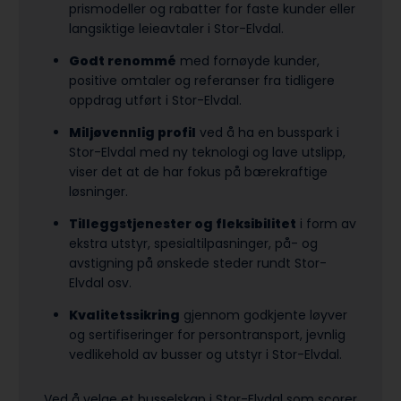
prismodeller og rabatter for faste kunder eller
langsiktige leieavtaler i Stor-Elvdal.
Godt renommé
med fornøyde kunder,
positive omtaler og referanser fra tidligere
oppdrag utført i Stor-Elvdal.
Miljøvennlig profil
ved å ha en busspark i
Stor-Elvdal med ny teknologi og lave utslipp,
viser det at de har fokus på bærekraftige
løsninger.
Tilleggstjenester og fleksibilitet
i form av
ekstra utstyr, spesialtilpasninger, på- og
avstigning på ønskede steder rundt Stor-
Elvdal osv.
Kvalitetssikring
gjennom godkjente løyver
og sertifiseringer for persontransport, jevnlig
vedlikehold av busser og utstyr i Stor-Elvdal.
Ved å velge et busselskap i Stor-Elvdal som scorer