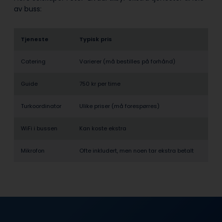
av buss:
Tjeneste
Typisk pris
Catering
Varierer (må bestilles på forhånd)
Guide
750 kr per time
Turkoordinator
Ulike priser (må forespørres)
WiFi i bussen
Kan koste ekstra
Mikrofon
Ofte inkludert, men noen tar ekstra betalt