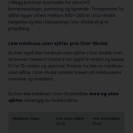
I tillegg kommer kostnader for drivstoff,
bompasseringer, parkering og lignende. Timeprisene for
sjåfør ligger oftest mellom 800-1.200 kr i Stor-Elvdal.
Helgeleie og leie i høysesong i Stor-Elvdal vil gi et
prispåslag.
Leie minibuss uten sjåfør pris Stor-Elvdal
Du kan også leie minibuss uten sjåfør i Stor-Elvdal, men
da kreves førerkort klasse B for opptil 9-seters og klasse
D1 for 10-seters og oppover. Prisene for leie av minibuss
uten sjåfør i Stor-Elvdal varierer basert på minibussens
størrelse og standard:
Du kan leie minibuss i Stor-Elvdal både
med og uten
sjåfør
, avhengig av førerkortkrav.
Minibuss-type
Pris uten sjåfør
Pris med sjåfør
(fra)
(fra)