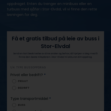
oppdraget. Enten du trenger en minibuss eller en
turbuss med sjåfør i Stor-Elvdal, vil vi finne den rette
løsningen for deg.
Få et gratis tilbud på leie av buss i
Stor-Elvdal
Send en kort beskrivelse av dine ønsker og behov, så hjelper vi deg med å
finne den beste tilbyderen i Stor-Elvdal til akkurat ditt oppdrag.
h
1/4: TYPE BUSSOPPDRAG
e
Privat eller bedrift?
*
r
PRIVAT
o
BEDRIFT
Type transportmiddel
*
BUSS