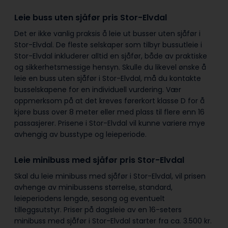
Leie buss uten sjåfør pris Stor-Elvdal
Det er ikke vanlig praksis å leie ut busser uten sjåfør i
Stor-Elvdal. De fleste selskaper som tilbyr bussutleie i
Stor-Elvdal inkluderer alltid en sjåfør, både av praktiske
og sikkerhetsmessige hensyn. Skulle du likevel ønske å
leie en buss uten sjåfør i Stor-Elvdal, må du kontakte
busselskapene for en individuell vurdering. Vær
oppmerksom på at det kreves førerkort klasse D for å
kjøre buss over 8 meter eller med plass til flere enn 16
passasjerer. Prisene i Stor-Elvdal vil kunne variere mye
avhengig av busstype og leieperiode.
Leie minibuss med sjåfør pris Stor-Elvdal
Skal du leie minibuss med sjåfør i Stor-Elvdal, vil prisen
avhenge av minibussens størrelse, standard,
leieperiodens lengde, sesong og eventuelt
tilleggsutstyr. Priser på dagsleie av en 16-seters
minibuss med sjåfør i Stor-Elvdal starter fra ca. 3.500 kr.