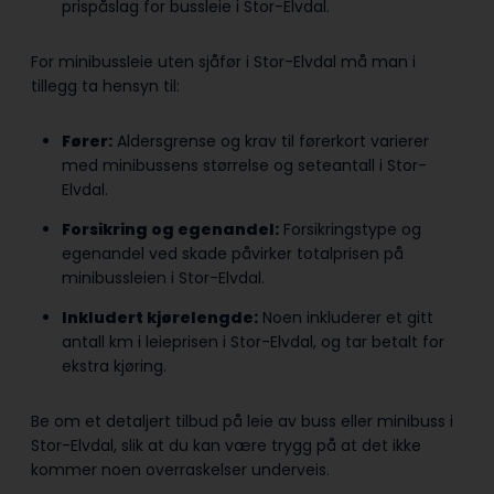
prispåslag for bussleie i Stor-Elvdal.
For minibussleie uten sjåfør i Stor-Elvdal må man i
tillegg ta hensyn til:
Fører:
Aldersgrense og krav til førerkort varierer
med minibussens størrelse og seteantall i Stor-
Elvdal.
Forsikring og egenandel:
Forsikringstype og
egenandel ved skade påvirker totalprisen på
minibussleien i Stor-Elvdal.
Inkludert kjørelengde:
Noen inkluderer et gitt
antall km i leieprisen i Stor-Elvdal, og tar betalt for
ekstra kjøring.
Be om et detaljert tilbud på leie av buss eller minibuss i
Stor-Elvdal, slik at du kan være trygg på at det ikke
kommer noen overraskelser underveis.