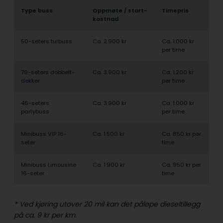
Type buss
Oppmøte / start­
Timepris
kostnad
50-seters turbuss
Ca. 2.900 kr
Ca. 1.000 kr
per time
79-seters dobbelt­
Ca. 3.900 kr
Ca. 1.200 kr
dekker
per time
46-seters
Ca. 3.900 kr
Ca. 1.000 kr
partybuss
per time
Minibuss VIP 16-
Ca. 1.500 kr
Ca. 850 kr per
seter
time
Minibuss Limousine
Ca. 1.900 kr
Ca. 950 kr per
16-seter
time
* Ved kjøring utover 20 mil kan det påløpe dieseltillegg
på ca. 9 kr per km.