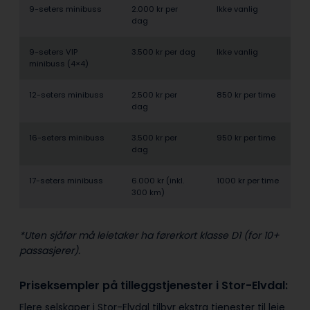
9-seters minibuss
2.000 kr per
Ikke vanlig
dag
9-seters VIP
3.500 kr per dag
Ikke vanlig
minibuss (4×4)
12-seters minibuss
2.500 kr per
850 kr per time
dag
16-seters minibuss
3.500 kr per
950 kr per time
dag
17-seters minibuss
6.000 kr (inkl.
1000 kr per time
300 km)
*Uten sjåfør må leietaker ha førerkort klasse D1 (for 10+
passasjerer).
Priseksempler på tilleggstjenester i Stor-Elvdal:
Flere selskaper i Stor-Elvdal tilbyr ekstra tjenester til leie