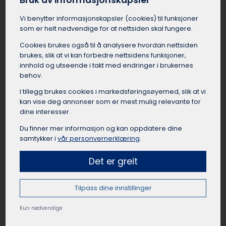
Bruk av informasjonskapsler
fellesskapsfølelse av å reise sammen fra Stor-
Vi benytter informasjons­kapsler (cookies) til funksjoner
Elvdal som gruppe til leirskolestedet.
som er helt nødvendige for at nettsiden skal fungere.
Busselskapet i Stor-Elvdal kan bistå med å finne
en egnet buss med god plass til bagasje, og en
Cookies brukes også til å analysere hvordan nettsiden
dyktig sjåfør som har kjørt mange leirskoleturer
brukes, slik at vi kan forbedre nettsidens funksjoner,
før. Med en leiebuss er reisen til leirskolen fra
innhold og utseende i takt med endringer i brukernes
behov.
Stor-Elvdal en komfortabel og sosial start på
oppholdet.
I tillegg brukes cookies i markedsførings­øyemed, slik at vi
kan vise deg annonser som er mest mulig relevante for
dine interesser.
Du finner mer informasjon og kan oppdatere dine
samtykker i
vår personvernerklæring
.
Leie buss til lag og foreninger Stor-
Elvdal
Det er greit
Idrettslag, foreninger, klubber og organisasjoner
i Stor-Elvdal har mange anledninger til å leie
Tilpass dine innstillinger
buss. Det kan være lettere å leie buss i Stor-
Elvdal når de skal til kamper, cuper, samlinger,
Kun nødvendige
events, turer eller andre aktiviteter. Å reise
sammen fra Stor-Elvdal som lag eller forening