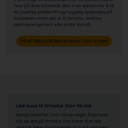
høyt på disse kriteriene, øker man sjansen for å få
en punktlig, problemfri og hyggelig opplevelse på
bussreisen enten det er til firmatur, skoletur,
sports­arrangement eller andre formål.
Få et tilbud på leie av buss i Stor-Elvdal
Leie buss til firmatur Stor-Elvdal
Mange bedrifter i Stor-Elvdal velger å leie buss
når de skal på firmatur. Det bidrar til at alle
ansatte reiser komfortabelt og trygt sammen