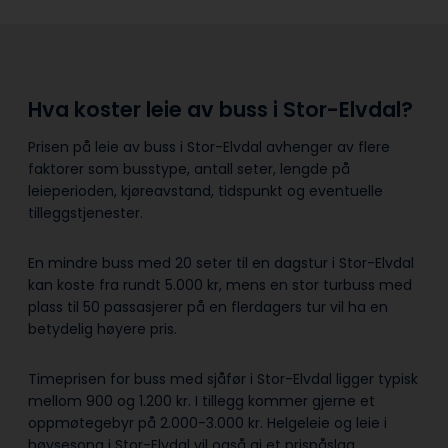
Hva koster leie av buss i Stor-Elvdal?
Prisen på leie av buss i Stor-Elvdal avhenger av flere
faktorer som busstype, antall seter, lengde på
leieperioden, kjøreavstand, tidspunkt og eventuelle
tilleggstjenester.
En mindre buss med 20 seter til en dagstur i Stor-Elvdal
kan koste fra rundt 5.000 kr, mens en stor turbuss med
plass til 50 passasjerer på en flerdagers tur vil ha en
betydelig høyere pris.
Timeprisen for buss med sjåfør i Stor-Elvdal ligger typisk
mellom 900 og 1.200 kr. I tillegg kommer gjerne et
oppmøtegebyr på 2.000-3.000 kr. Helgeleie og leie i
høysesong i Stor-Elvdal vil også gi et prispåslag.