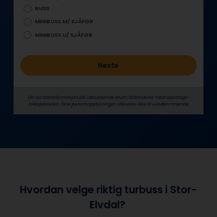
d
BUSS
MINIBUSS M/ SJÅFØR
MINIBUSS U/ SJÅFØR
Neste
Din kontaktinformasjon blir utelukkende brukt i forbindelse med oppdrags­
forespørselen. Dine person­­opplysninger utleveres ikke til uvedkommende.
Hvordan velge riktig turbuss i Stor-
Elvdal?