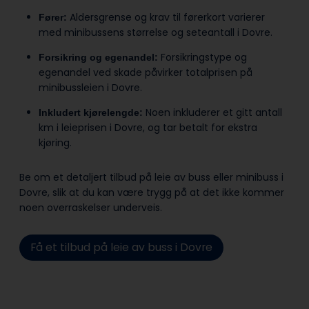
Aldersgrense og krav til førerkort varierer
Fører:
med minibussens størrelse og seteantall i Dovre.
Forsikringstype og
Forsikring og egenandel:
egenandel ved skade påvirker totalprisen på
minibussleien i Dovre.
Noen inkluderer et gitt antall
Inkludert kjørelengde:
km i leieprisen i Dovre, og tar betalt for ekstra
kjøring.
Be om et detaljert tilbud på leie av buss eller minibuss i
Dovre, slik at du kan være trygg på at det ikke kommer
noen overraskelser underveis.
Få et tilbud på leie av buss i Dovre