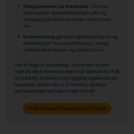
i form av
Tilleggstjenester og fleksibilitet
ekstra utstyr, spesialtilpasninger, på- og
avstigning på ønskede steder rundt Dovre
osv.
gjennom godkjente løyver og
Kvalitetssikring
sertifiseringer for persontransport, jevnlig
vedlikehold av busser og utstyr i Dovre.
Ved å velge et busselskap i Dovre som scorer
høyt på disse kriteriene, øker man sjansen for å få
en punktlig, problemfri og hyggelig opplevelse på
bussreisen enten det er til firmatur, skoletur,
sports­arrangement eller andre formål.
Få et tilbud på leie av buss i Dovre