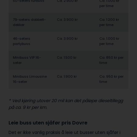
50-seters turbuss
Ca. 2.900 kr
Ca. 1.000 kr
per time
79-seters dobbelt­
Ca. 3.900 kr
Ca. 1.200 kr
dekker
per time
46-seters
Ca. 3.900 kr
Ca. 1.000 kr
partybuss
per time
Minibuss VIP 16-
Ca. 1.500 kr
Ca. 850 kr per
seter
time
Minibuss Limousine
Ca. 1.900 kr
Ca. 950 kr per
16-seter
time
* Ved kjøring utover 20 mil kan det påløpe dieseltillegg
på ca. 9 kr per km.
Leie buss uten sjåfør pris Dovre
Det er ikke vanlig praksis å leie ut busser uten sjåfør i