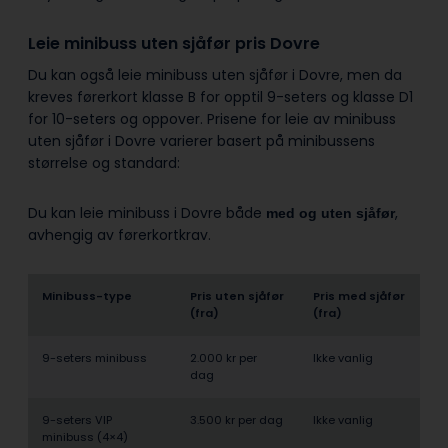
Leie minibuss uten sjåfør pris Dovre
Du kan også leie minibuss uten sjåfør i Dovre, men da
kreves førerkort klasse B for opptil 9-seters og klasse D1
for 10-seters og oppover. Prisene for leie av minibuss
uten sjåfør i Dovre varierer basert på minibussens
størrelse og standard:
Du kan leie minibuss i Dovre både
,
med og uten sjåfør
avhengig av førerkortkrav.
Minibuss-type
Pris uten sjåfør
Pris med sjåfør
(fra)
(fra)
9-seters minibuss
2.000 kr per
Ikke vanlig
dag
9-seters VIP
3.500 kr per dag
Ikke vanlig
minibuss (4×4)