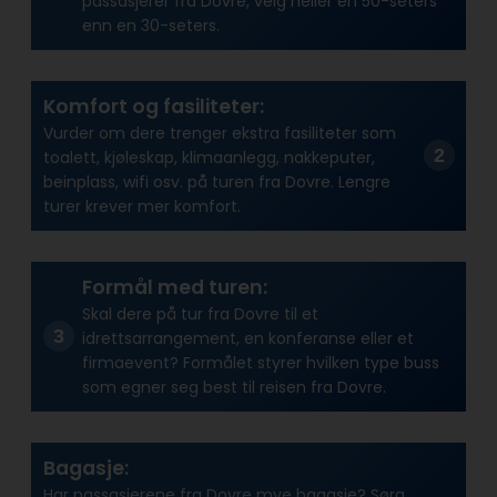
passasjerer fra Dovre, velg heller en 50-seters
enn en 30-seters.
Komfort og fasiliteter:
Vurder om dere trenger ekstra fasiliteter som
toalett, kjøleskap, klimaanlegg, nakkeputer,
beinplass, wifi osv. på turen fra Dovre. Lengre
turer krever mer komfort.
Formål med turen:
Skal dere på tur fra Dovre til et
idrettsarrangement, en konferanse eller et
firmaevent? Formålet styrer hvilken type buss
som egner seg best til reisen fra Dovre.
Bagasje:
Har passasjerene fra Dovre mye bagasje? Sørg