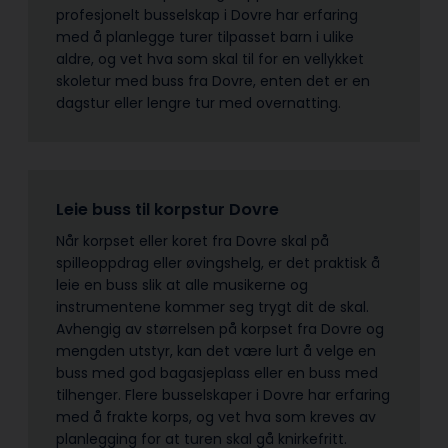
profesjonelt busselskap i Dovre har erfaring
med å planlegge turer tilpasset barn i ulike
aldre, og vet hva som skal til for en vellykket
skoletur med buss fra Dovre, enten det er en
dagstur eller lengre tur med overnatting.
Leie buss til korpstur Dovre
Når korpset eller koret fra Dovre skal på
spilleoppdrag eller øvingshelg, er det praktisk å
leie en buss slik at alle musikerne og
instrumentene kommer seg trygt dit de skal.
Avhengig av størrelsen på korpset fra Dovre og
mengden utstyr, kan det være lurt å velge en
buss med god bagasjeplass eller en buss med
tilhenger. Flere busselskaper i Dovre har erfaring
med å frakte korps, og vet hva som kreves av
planlegging for at turen skal gå knirkefritt.