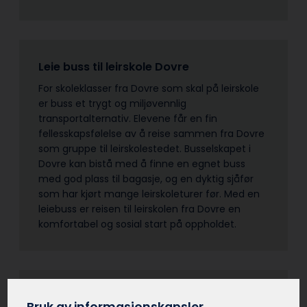
Leie buss til leirskole Dovre
For skoleklasser fra Dovre som skal på leirskole
er buss et trygt og miljøvennlig
transportalternativ. Elevene får en fin
fellesskapsfølelse av å reise sammen fra Dovre
som gruppe til leirskolestedet. Busselskapet i
Dovre kan bistå med å finne en egnet buss
med god plass til bagasje, og en dyktig sjåfør
som har kjørt mange leirskoleturer før. Med en
leiebuss er reisen til leirskolen fra Dovre en
komfortabel og sosial start på oppholdet.
Leie buss til lag og foreninger Dovre