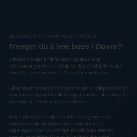
Skip
to
content
LEIE BUSS DOVRE: FÅ ET GRATIS TILBUD • RASKT SVAR
Trenger du å leie buss i Dovre?
Uansett om det er til firmatur, skoletur eller
idrettsarrangement, vil vi hjelpe deg med å finne den
beste bussleverandøren i Dovre for dine behov.
Fyll ut skjemaet med informasjon om antall passasjerer,
reisedatoer og eventuelle tilleggstjenester du trenger i
forbindelse med leie av buss i Dovre.
Basert på disse detaljene kobler vi deg med den
bussleverandøren i Dovre som passer best til
oppdraget. Enten du trenger en minibuss eller en
turbuss med sjåfør i Dovre, vil vi finne den rette