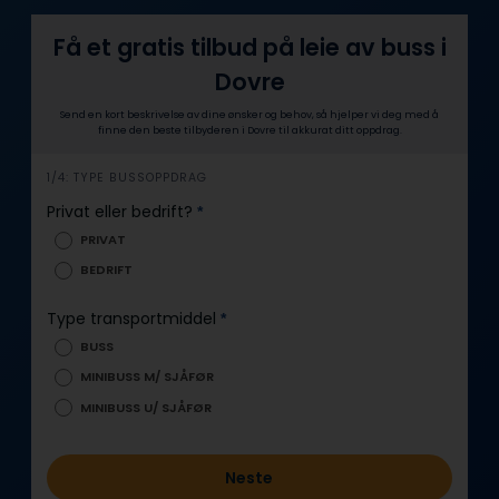
Få et gratis tilbud på leie av buss i
Dovre
Send en kort beskrivelse av dine ønsker og behov, så hjelper vi deg med å
finne den beste tilbyderen i Dovre til akkurat ditt oppdrag.
1/4: TYPE BUSSOPPDRAG
i
n
Privat eller bedrift?
*
n
PRIVAT
h
BEDRIFT
o
l
Type transportmiddel
*
d
BUSS
MINIBUSS M/ SJÅFØR
MINIBUSS U/ SJÅFØR
Neste