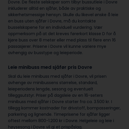
Dovre. De fleste selskaper som tilbyr bussutleie i Dovre
inkluderer alltid en sjåfør, både av praktiske og
sikkerhetsmessige hensyn. Skulle du likevel ønske å leie
en buss uten sjåfør i Dovre, må du kontakte
busselskapene for en individuell vurdering. Vær
oppmerksom på at det kreves førerkort klasse D for å
kjøre buss over 8 meter eller med plass til flere enn 16
passasjerer. Prisene i Dovre vil kunne variere mye
avhengig av busstype og leieperiode.
Leie minibuss med sjåfør pris Dovre
Skal du leie minibuss med sjåfør i Dovre, vil prisen
avhenge av minibussens størrelse, standard,
leieperiodens lengde, sesong og eventuelt
tilleggsutstyr. Priser på dagsleie av en 16-seters
minibuss med sjåfør i Dovre starter fra ca. 3.500 kr. I
tillegg kommer kostnader for drivstoff, bompasseringer,
parkering og lignende. Timeprisene for sjåfør ligger
oftest mellom 800-1.200 kr i Dovre. Helgeleie og leie i
høysesong i Dovre vil gi et prispåslag.