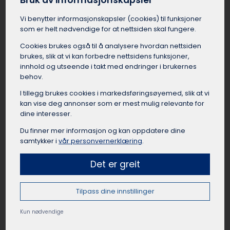
Bruk av informasjonskapsler
Idrettslag, foreninger, klubber og organisasjoner
Vi benytter informasjons­kapsler (cookies) til funksjoner
i Dovre har mange anledninger til å leie buss.
som er helt nødvendige for at nettsiden skal fungere.
Det kan være lettere å leie buss i Dovre når de
skal til kamper, cuper, samlinger, events, turer
Cookies brukes også til å analysere hvordan nettsiden
eller andre aktiviteter. Å reise sammen fra
brukes, slik at vi kan forbedre nettsidens funksjoner,
Dovre som lag eller forening skaper samhold og
innhold og utseende i takt med endringer i brukernes
lagånd, samtidig som det er en praktisk og
behov.
rimelig reisemåte når mange skal samme vei.
I tillegg brukes cookies i markedsførings­øyemed, slik at vi
Busselskapet i Dovre kan hjelpe med å finne
kan vise deg annonser som er mest mulig relevante for
passende busstørrelse til gruppen, og sørge for
dine interesser.
at bussen er utstyrt med det dere trenger for
Du finner mer informasjon og kan oppdatere dine
en vellykket tur.
samtykker i
vår personvernerklæring
.
Det er greit
Leie buss til private arrangement Dovre
Tilpass dine innstillinger
Leie av buss kan være en god løsning for
Kun nødvendige
privatpersoner i Dovre med arrangementer der
mange gjester trenger transport. Eksempler på