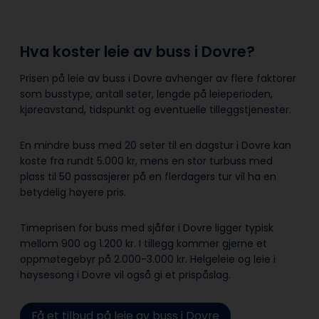
Hva koster leie av buss i Dovre?
Prisen på leie av buss i Dovre avhenger av flere faktorer
som busstype, antall seter, lengde på leieperioden,
kjøreavstand, tidspunkt og eventuelle tilleggstjenester.
En mindre buss med 20 seter til en dagstur i Dovre kan
koste fra rundt 5.000 kr, mens en stor turbuss med
plass til 50 passasjerer på en flerdagers tur vil ha en
betydelig høyere pris.
Timeprisen for buss med sjåfør i Dovre ligger typisk
mellom 900 og 1.200 kr. I tillegg kommer gjerne et
oppmøtegebyr på 2.000-3.000 kr. Helgeleie og leie i
høysesong i Dovre vil også gi et prispåslag.
Få et tilbud på leie av buss i Dovre