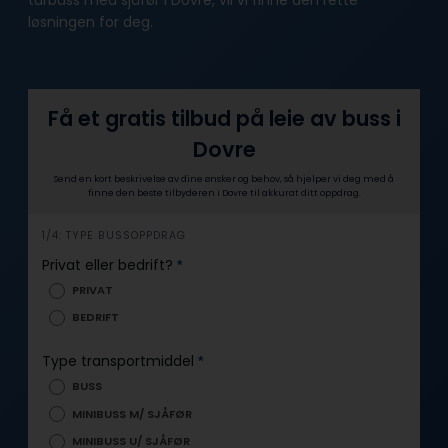
løsningen for deg.
Få et gratis tilbud på leie av buss i
Dovre
Send en kort beskrivelse av dine ønsker og behov, så hjelper vi deg med å
finne den beste tilbyderen i Dovre til akkurat ditt oppdrag.
1/4: TYPE BUSSOPPDRAG
h
e
Privat eller bedrift?
*
r
PRIVAT
o
BEDRIFT
Type transportmiddel
*
BUSS
MINIBUSS M/ SJÅFØR
MINIBUSS U/ SJÅFØR