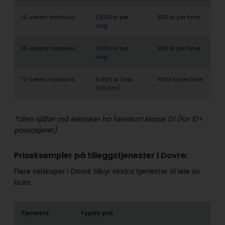
12-seters minibuss
2.500 kr per
850 kr per time
dag
16-seters minibuss
3.500 kr per
950 kr per time
dag
17-seters minibuss
6.000 kr (inkl.
1000 kr per time
300 km)
*Uten sjåfør må leietaker ha førerkort klasse D1 (for 10+
passasjerer).
Priseksempler på tilleggstjenester i Dovre:
Flere selskaper i Dovre tilbyr ekstra tjenester til leie av
buss:
Tjeneste
Typisk pris