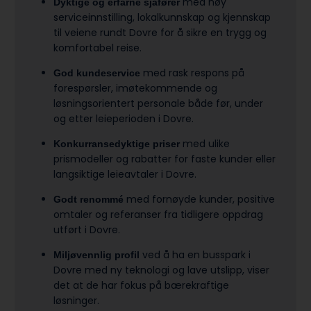
med høy
Dyktige og erfarne sjåfører
serviceinnstilling, lokalkunnskap og kjennskap
til veiene rundt Dovre for å sikre en trygg og
komfortabel reise.
med rask respons på
God kundeservice
forespørsler, imøtekommende og
løsningsorientert personale både før, under
og etter leieperioden i Dovre.
med ulike
Konkurransedyktige priser
prismodeller og rabatter for faste kunder eller
langsiktige leieavtaler i Dovre.
med fornøyde kunder, positive
Godt renommé
omtaler og referanser fra tidligere oppdrag
utført i Dovre.
ved å ha en busspark i
Miljøvennlig profil
Dovre med ny teknologi og lave utslipp, viser
det at de har fokus på bærekraftige
løsninger.