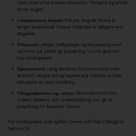
uten, men ofte eneste alternativ. Timepris og antall
timer avgjør.
Pris per dag blir lavere jo
Leieperiodens lengde:
lenger leieperiode i Dovre. Døgnleie er billigere enn
dagsleie.
Helger, helligdager og høysesong som
Tidspunkt:
sommer, jul, påske gir prisøkning i Dovre grunnet
høy etterspørsel.
Lang distanse fra Dovre betyr mer
Kjøreavstand:
drivstoff, lengre tid og høyere pris. Enkelte avtaler
inkluderer et visst antall km.
Ekstra komfort som
Tilleggstjenester og -utstyr:
toalett, kjøkken, wifi, underholdning osv. gir et
prispåslag for bussleie i Dovre.
For minibussleie uten sjåfør i Dovre må man i tillegg ta
hensyn til: