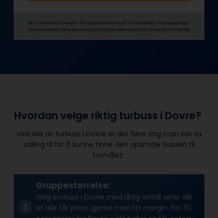
Din kontaktinformasjon blir utelukkende brukt i forbindelse med oppdrags­
forespørselen. Dine person­­opplysninger utleveres ikke til uvedkommende.
Hvordan velge riktig turbuss i Dovre?
Ved leie av turbuss i Dovre er det flere ting man bør ta
stilling til for å kunne finne den optimale bussen til
formålet:
Gruppestørrelse:
Velg en buss i Dovre med riktig antall seter slik
at alle får plass, gjerne med litt margin. For 30