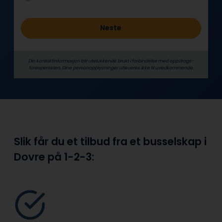
Neste
Din kontaktinformasjon blir utelukkende brukt i forbindelse med oppdrags­
forespørselen. Dine person­­opplysninger utleveres ikke til uvedkommende.
Slik får du et tilbud fra et busselskap i
Dovre på
1-2-3: