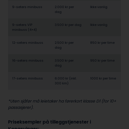
9-seters minibuss
2.000 kr per
Ikke vanlig
dag
9-seters VIP
3.500 kr per dag
Ikke vanlig
minibuss (4×4)
12-seters minibuss
2.500 kr per
850 kr per time
dag
16-seters minibuss
3.500 kr per
950 kr per time
dag
17-seters minibuss
6.000 kr (inkl.
1000 kr per time
300 km)
*Uten sjåfør må leietaker ha førerkort klasse D1 (for 10+
passasjerer).
Priseksempler på tilleggstjenester i
Kongsvinger: