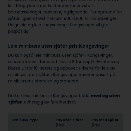
kr. I tillegg kommer kostnader for drivstoff,
bompasseringer, parkering og lignende. Timeprisene for
sjåfør ligger oftest mellom 800-1.200 kr i Kongsvinger.
Helgeleie og leie i høysesong i Kongsvinger vil gi et
prispåslag.
Leie minibuss uten sjåfør pris Kongsvinger
Du kan også leie minibuss uten sjåfør i Kongsvinger,
men da kreves førerkort klasse B for opptil 9-seters og
klasse D1 for 10-seters og oppover. Prisene for leie av
minibuss uten sjåfør i Kongsvinger varierer basert på
minibussens størrelse og standard:
Du kan leie minibuss i Kongsvinger både
med og uten
sjåfør
, avhengig av førerkortkrav.
Minibuss-type
Pris uten sjåfør
Pris med sjåfør
(fra)
(fra)