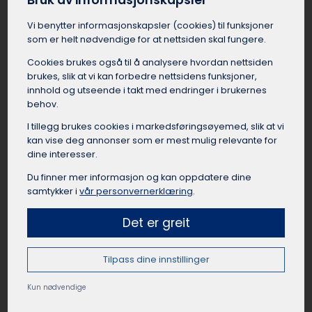
Bruk av informasjonskapsler
For skoleklasser fra Kongsvinger som skal på
leirskole er buss et trygt og miljøvennlig
Vi benytter informasjons­kapsler (cookies) til funksjoner
transportalternativ. Elevene får en fin
som er helt nødvendige for at nettsiden skal fungere.
fellesskapsfølelse av å reise sammen fra
Cookies brukes også til å analysere hvordan nettsiden
Kongsvinger som gruppe til leirskolestedet.
brukes, slik at vi kan forbedre nettsidens funksjoner,
Busselskapet i Kongsvinger kan bistå med å
innhold og utseende i takt med endringer i brukernes
finne en egnet buss med god plass til bagasje,
behov.
og en dyktig sjåfør som har kjørt mange
I tillegg brukes cookies i markedsførings­øyemed, slik at vi
leirskoleturer før. Med en leiebuss er reisen til
kan vise deg annonser som er mest mulig relevante for
leirskolen fra Kongsvinger en komfortabel og
dine interesser.
sosial start på oppholdet.
Du finner mer informasjon og kan oppdatere dine
samtykker i
vår personvernerklæring
.
Det er greit
Leie buss til lag og foreninger
Kongsvinger
Tilpass dine innstillinger
Idrettslag, foreninger, klubber og organisasjoner
i Kongsvinger har mange anledninger til å leie
Kun nødvendige
buss. Det kan være lettere å leie buss i