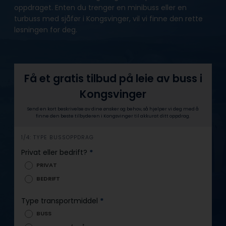
oppdraget. Enten du trenger en minibuss eller en
turbuss med sjåfør i Kongsvinger, vil vi finne den rette
løsningen for deg.
Få et gratis tilbud på leie av buss i
Kongsvinger
Send en kort beskrivelse av dine ønsker og behov, så hjelper vi deg med å
finne den beste tilbyderen i Kongsvinger til akkurat ditt oppdrag.
h
1/4: TYPE BUSSOPPDRAG
e
Privat eller bedrift?
*
r
PRIVAT
o
BEDRIFT
Type transportmiddel
*
BUSS