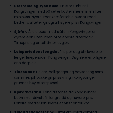
Størrelse og type buss:
En stor turbuss i
Kongsvinger med 50 seter koster mer enn en liten
minibuss. Nyere, mer komfortable busser med
bedre fasiliteter gir også høyere pris i Kongsvinger.
Sjåfør:
Å leie buss med sjåfør i Kongsvinger er
dyrere enn uten, men ofte eneste alternativ.
Timepris og antall timer avgjør.
Leieperiodens lengde:
Pris per dag blir lavere jo
lenger leieperiode i Kongsvinger. Døgnleie er billigere
enn dagsleie.
Tidspunkt:
Helger, helligdager og høysesong som
sommer, jul, påske gir prisøkning i Kongsvinger
grunnet høy etterspørsel.
Kjøreavstand:
Lang distanse fra Kongsvinger
betyr mer drivstoff, lengre tid og høyere pris.
Enkelte avtaler inkluderer et visst antall km.
Tilleggstjenester og -utstyr:
Ekstra komfort