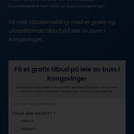
busselskapene som leier ut buss i Kongsvinger.
Få rask tilbakemelding med et gratis og
uforpliktende tilbud på leie av buss i
Kongsvinger.
Få et gratis tilbud på leie av buss i
Kongsvinger
Send en kort beskrivelse av dine ønsker og behov, så hjelper vi deg med å
finne den beste tilbyderen i Kongsvinger til akkurat ditt oppdrag.
i
1/4: TYPE BUSSOPPDRAG
n
Privat eller bedrift?
*
n
PRIVAT
h
BEDRIFT
o