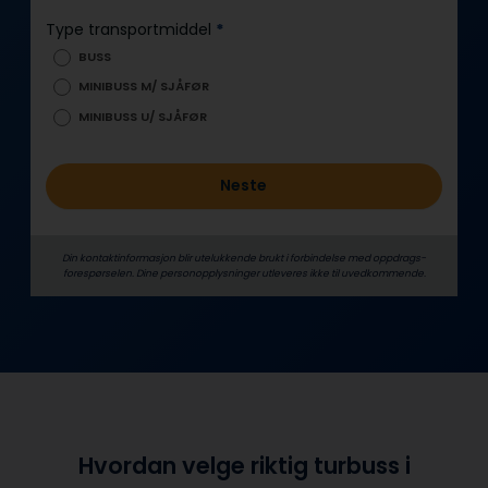
l
Type transportmiddel
*
d
BUSS
MINIBUSS M/ SJÅFØR
MINIBUSS U/ SJÅFØR
Neste
Din kontaktinformasjon blir utelukkende brukt i forbindelse med oppdrags­
forespørselen. Dine person­­opplysninger utleveres ikke til uvedkommende.
Hvordan velge riktig turbuss i