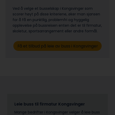
Ved å velge et busselskap i Kongsvinger som
scorer høyt på disse kriteriene, øker man sjansen
for å få en punktlig, problemfri og hyggelig
opplevelse på bussreisen enten det er til firmatur,
skoletur, sports­arrangement eller andre formål.
Få et tilbud på leie av buss i Kongsvinger
Leie buss til firmatur Kongsvinger
Mange bedrifter i Kongsvinger velger å leie buss