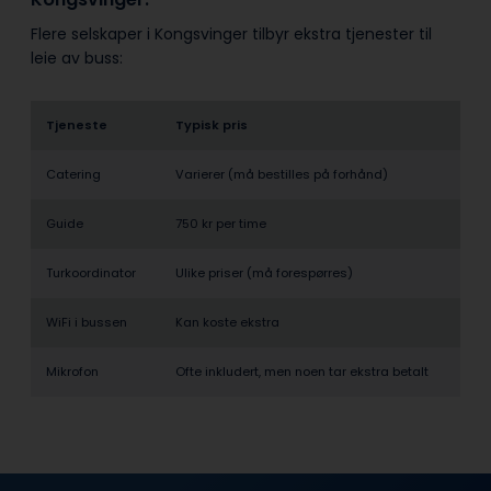
Flere selskaper i Kongsvinger tilbyr ekstra tjenester til
leie av buss:
Tjeneste
Typisk pris
Catering
Varierer (må bestilles på forhånd)
Guide
750 kr per time
Turkoordinator
Ulike priser (må forespørres)
WiFi i bussen
Kan koste ekstra
Mikrofon
Ofte inkludert, men noen tar ekstra betalt