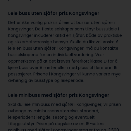
Leie buss uten sjåfør pris Kongsvinger
Det er ikke vanlig praksis å leie ut busser uten sjåfør i
Kongsvinger. De fleste selskaper som tilbyr bussutleie i
Kongsvinger inkluderer alltid en sjåfør, både av praktiske
og sikkerhetsmessige hensyn. Skulle du likevel ønske å
leie en buss uten sjåfør i Kongsvinger, må du kontakte
busselskapene for en individuell vurdering. Vær
oppmerksom på at det kreves førerkort klasse D for å
kjøre buss over 8 meter eller med plass til flere enn 16
passasjerer. Prisene i Kongsvinger vil kunne variere mye
avhengig av busstype og leieperiode.
Leie minibuss med sjåfør pris Kongsvinger
Skal du leie minibuss med sjåfør i Kongsvinger, vil prisen
avhenge av minibussens størrelse, standard,
leieperiodens lengde, sesong og eventuelt
tilleggsutstyr. Priser på dagsleie av en 16-seters
minibuss med sjåfør i Kongsvinger starter fra ca. 3.500