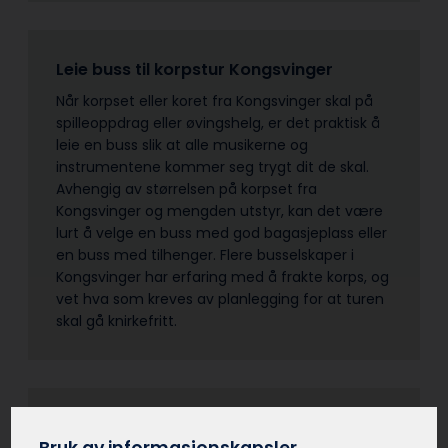
Leie buss til korpstur Kongsvinger
Når korpset eller koret fra Kongsvinger skal på
spilleoppdrag eller øvingshelg, er det praktisk å
leie en buss slik at alle musikerne og
instrumentene kommer seg trygt dit de skal.
Avhengig av størrelsen på korpset fra
Kongsvinger og mengden utstyr, kan det være
lurt å velge en buss med god bagasjeplass eller
en buss med tilhenger. Flere busselskaper i
Kongsvinger har erfaring med å frakte korps, og
vet hva som kreves av planlegging for at turen
skal gå knirkefritt.
Leie buss til leirskole Kongsvinger