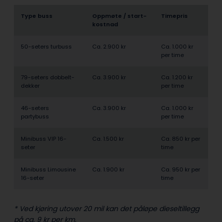
Type buss
Oppmøte / start­
Timepris
kostnad
50-seters turbuss
Ca. 2.900 kr
Ca. 1.000 kr
per time
79-seters dobbelt­
Ca. 3.900 kr
Ca. 1.200 kr
dekker
per time
46-seters
Ca. 3.900 kr
Ca. 1.000 kr
partybuss
per time
Minibuss VIP 16-
Ca. 1.500 kr
Ca. 850 kr per
seter
time
Minibuss Limousine
Ca. 1.900 kr
Ca. 950 kr per
16-seter
time
* Ved kjøring utover 20 mil kan det påløpe dieseltillegg
på ca. 9 kr per km.