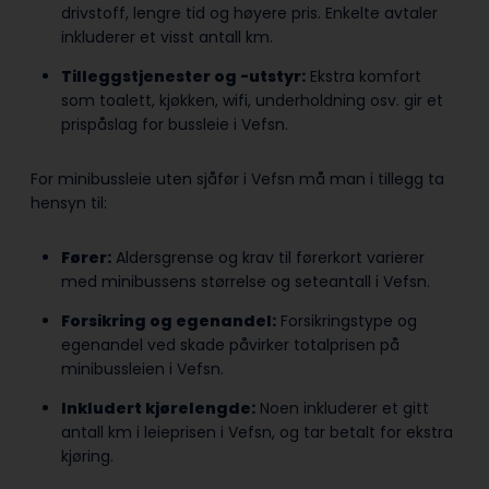
drivstoff, lengre tid og høyere pris. Enkelte avtaler
inkluderer et visst antall km.
Tilleggstjenester og -utstyr:
Ekstra komfort
som toalett, kjøkken, wifi, underholdning osv. gir et
prispåslag for bussleie i Vefsn.
For minibussleie uten sjåfør i Vefsn må man i tillegg ta
hensyn til:
Fører:
Aldersgrense og krav til førerkort varierer
med minibussens størrelse og seteantall i Vefsn.
Forsikring og egenandel:
Forsikringstype og
egenandel ved skade påvirker totalprisen på
minibussleien i Vefsn.
Inkludert kjørelengde:
Noen inkluderer et gitt
antall km i leieprisen i Vefsn, og tar betalt for ekstra
kjøring.