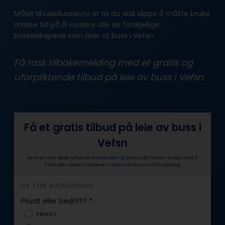
Målet til LeieBusser.no er at du skal slippe å måtte bruke
masse tid på å vurdere alle de forskjellige
busselskapene som leier ut buss i Vefsn.
Få rask tilbakemelding med et gratis og
uforpliktende tilbud på leie av buss i Vefsn.
Få et gratis tilbud på leie av buss i
Vefsn
Send en kort beskrivelse av dine ønsker og behov, så hjelper vi deg med å
finne den beste tilbyderen i Vefsn til akkurat ditt oppdrag.
i
1/4: TYPE BUSSOPPDRAG
n
Privat eller bedrift?
*
n
PRIVAT
h