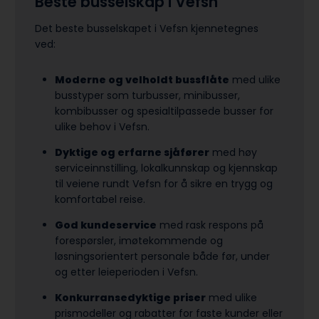
Beste busselskap i Vefsn
Det beste busselskapet i Vefsn kjennetegnes
ved:
Moderne og velholdt bussflåte
med ulike
busstyper som turbusser, minibusser,
kombibusser og spesialtilpassede busser for
ulike behov i Vefsn.
Dyktige og erfarne sjåfører
med høy
serviceinnstilling, lokalkunnskap og kjennskap
til veiene rundt Vefsn for å sikre en trygg og
komfortabel reise.
God kundeservice
med rask respons på
forespørsler, imøtekommende og
løsningsorientert personale både før, under
og etter leieperioden i Vefsn.
Konkurransedyktige priser
med ulike
prismodeller og rabatter for faste kunder eller