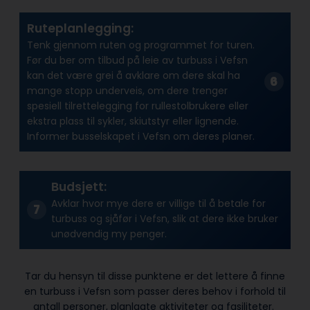
Ruteplanlegging:
Tenk gjennom ruten og programmet for turen.
Før du ber om tilbud på leie av turbuss i Vefsn
kan det være grei å avklare om dere skal ha
mange stopp underveis, om dere trenger
spesiell tilrettelegging for rullestolbrukere eller
ekstra plass til sykler, skiutstyr eller lignende.
Informer busselskapet i Vefsn om deres planer.
Budsjett:
Avklar hvor mye dere er villige til å betale for
turbuss og sjåfør i Vefsn, slik at dere ikke bruker
unødvendig my penger.
Tar du hensyn til disse punktene er det lettere å finne
en turbuss i Vefsn som passer deres behov i forhold til
antall personer, planlagte aktiviteter og fasiliteter.