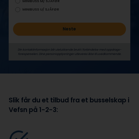
MINIBUSS M/ SJÅFØR
MINIBUSS U/ SJÅFØR
Neste
Din kontaktinformasjon blir utelukkende brukt i forbindelse med oppdrags­
forespørselen. Dine person­­opplysninger utleveres ikke til uvedkommende.
Slik får du et tilbud fra et busselskap i
Vefsn på
1-2-3: