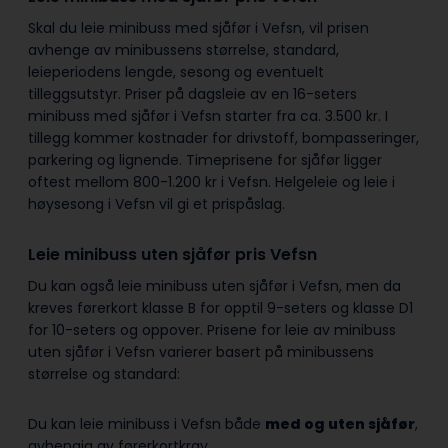
Skal du leie minibuss med sjåfør i Vefsn, vil prisen
avhenge av minibussens størrelse, standard,
leieperiodens lengde, sesong og eventuelt
tilleggsutstyr. Priser på dagsleie av en 16-seters
minibuss med sjåfør i Vefsn starter fra ca. 3.500 kr. I
tillegg kommer kostnader for drivstoff, bompasseringer,
parkering og lignende. Timeprisene for sjåfør ligger
oftest mellom 800-1.200 kr i Vefsn. Helgeleie og leie i
høysesong i Vefsn vil gi et prispåslag.
Leie minibuss uten sjåfør pris Vefsn
Du kan også leie minibuss uten sjåfør i Vefsn, men da
kreves førerkort klasse B for opptil 9-seters og klasse D1
for 10-seters og oppover. Prisene for leie av minibuss
uten sjåfør i Vefsn varierer basert på minibussens
størrelse og standard:
Du kan leie minibuss i Vefsn både
med og uten sjåfør
,
avhengig av førerkortkrav.