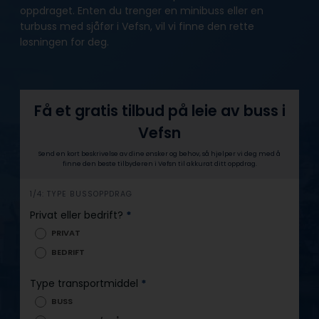
oppdraget. Enten du trenger en minibuss eller en
turbuss med sjåfør i Vefsn, vil vi finne den rette
løsningen for deg.
Få et gratis tilbud på leie av buss i
Vefsn
Send en kort beskrivelse av dine ønsker og behov, så hjelper vi deg med å
finne den beste tilbyderen i Vefsn til akkurat ditt oppdrag.
h
1/4: TYPE BUSSOPPDRAG
e
Privat eller bedrift?
*
r
PRIVAT
o
BEDRIFT
Type transportmiddel
*
BUSS