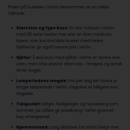
Prisen på bussleie i Vefsn bestemmes av en rekke
faktorer:
Størrelse og type buss:
En stor turbuss i Vefsn
med 50 seter koster mer enn en liten minibuss.
Nyere, mer komfortable busser med bedre
fasiliteter gir også høyere pris i Vefsn.
Sjåfør:
Å leie buss med sjåfør i Vefsn er dyrere enn
uten, men ofte eneste alternativ. Timepris og antall
timer avgjør.
Leieperiodens lengde:
Pris per dag blir lavere jo
lenger leieperiode i Vefsn. Døgnleie er billigere enn
dagsleie.
Tidspunkt:
Helger, helligdager og høysesong som
sommer, jul, påske gir prisøkning i Vefsn grunnet
høy etterspørsel.
Kjøreavstand:
Lang distanse fra Vefsn betyr mer