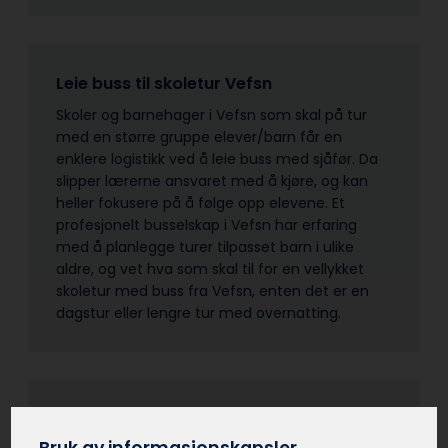
Leie buss til skoletur Vefsn
Skoler og barnehager i Vefsn som skal på tur
med en større gruppe elever/barn får en
enklere logistikk ved å leie buss med sjåfør. Da
slipper lærerne ansvaret med å kjøre, og kan
heller fokusere på å følge opp elevene. Et
profesjonelt busselskap i Vefsn har erfaring
med å planlegge turer tilpasset barn i ulike
aldre, og vet hva som skal til for en vellykket
skoletur med buss fra Vefsn, enten det er en
dagstur eller lengre tur med overnatting.
Leie buss til korpstur Vefsn