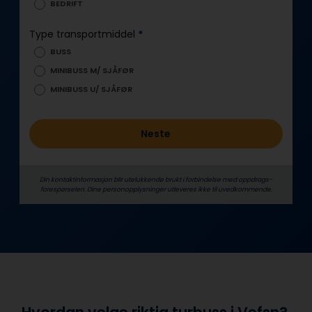
BEDRIFT
o
l
Type transportmiddel
*
d
BUSS
MINIBUSS M/ SJÅFØR
MINIBUSS U/ SJÅFØR
Neste
Din kontaktinformasjon blir utelukkende brukt i forbindelse med oppdrags­
forespørselen. Dine person­­opplysninger utleveres ikke til uvedkommende.