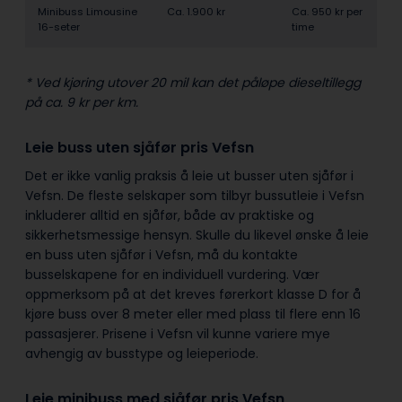
Minibuss Limousine
Ca. 1.900 kr
Ca. 950 kr per
16-seter
time
* Ved kjøring utover 20 mil kan det påløpe dieseltillegg
på ca. 9 kr per km.
Leie buss uten sjåfør pris Vefsn
Det er ikke vanlig praksis å leie ut busser uten sjåfør i
Vefsn. De fleste selskaper som tilbyr bussutleie i Vefsn
inkluderer alltid en sjåfør, både av praktiske og
sikkerhetsmessige hensyn. Skulle du likevel ønske å leie
en buss uten sjåfør i Vefsn, må du kontakte
busselskapene for en individuell vurdering. Vær
oppmerksom på at det kreves førerkort klasse D for å
kjøre buss over 8 meter eller med plass til flere enn 16
passasjerer. Prisene i Vefsn vil kunne variere mye
avhengig av busstype og leieperiode.
Leie minibuss med sjåfør pris Vefsn