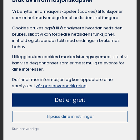
Bruk av informasjonskapsler
Når korpset eller koret fra Vefsn skal på
spilleoppdrag eller øvingshelg, er det praktisk å
Vi benytter informasjons­kapsler (cookies) til funksjoner
leie en buss slik at alle musikerne og
som er helt nødvendige for at nettsiden skal fungere.
instrumentene kommer seg trygt dit de skal.
Cookies brukes også til å analysere hvordan nettsiden
Avhengig av størrelsen på korpset fra Vefsn og
brukes, slik at vi kan forbedre nettsidens funksjoner,
mengden utstyr, kan det være lurt å velge en
innhold og utseende i takt med endringer i brukernes
buss med god bagasjeplass eller en buss med
behov.
tilhenger. Flere busselskaper i Vefsn har erfaring
med å frakte korps, og vet hva som kreves av
I tillegg brukes cookies i markedsførings­øyemed, slik at vi
planlegging for at turen skal gå knirkefritt.
kan vise deg annonser som er mest mulig relevante for
dine interesser.
Du finner mer informasjon og kan oppdatere dine
samtykker i
vår personvernerklæring
.
Leie buss til leirskole Vefsn
Det er greit
For skoleklasser fra Vefsn som skal på leirskole
er buss et trygt og miljøvennlig
Tilpass dine innstillinger
transportalternativ. Elevene får en fin
fellesskapsfølelse av å reise sammen fra Vefsn
Kun nødvendige
som gruppe til leirskolestedet. Busselskapet i