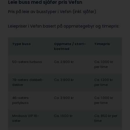
Leie buss med sjåfør pris Vefsn
Pris på leie av busstyper i Vefsn (inkl. sjåfør)
Leiepriser i Vefsn basert på oppmøtegebyr og timepris:
Type buss
Oppmøte / start­
Timepris
kostnad
50-seters turbuss
Ca. 2.900 kr
Ca. 1.000 kr
per time
79-seters dobbelt­
Ca. 3.900 kr
Ca. 1.200 kr
dekker
per time
46-seters
Ca. 3.900 kr
Ca. 1.000 kr
partybuss
per time
Minibuss VIP 16-
Ca. 1.500 kr
Ca. 850 kr per
seter
time