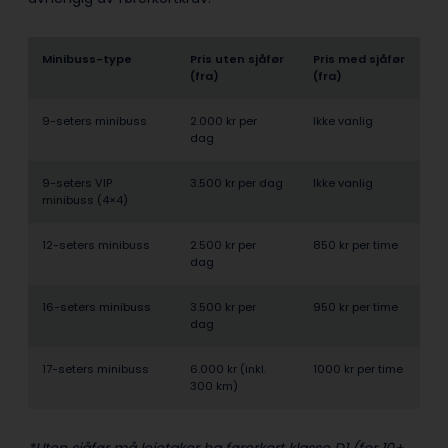
Minibuss-type
Pris uten sjåfør
Pris med sjåfør
(fra)
(fra)
9-seters minibuss
2.000 kr per
Ikke vanlig
dag
9-seters VIP
3.500 kr per dag
Ikke vanlig
minibuss (4×4)
12-seters minibuss
2.500 kr per
850 kr per time
dag
16-seters minibuss
3.500 kr per
950 kr per time
dag
17-seters minibuss
6.000 kr (inkl.
1000 kr per time
300 km)
*Uten sjåfør må leietaker ha førerkort klasse D1 (for 10+