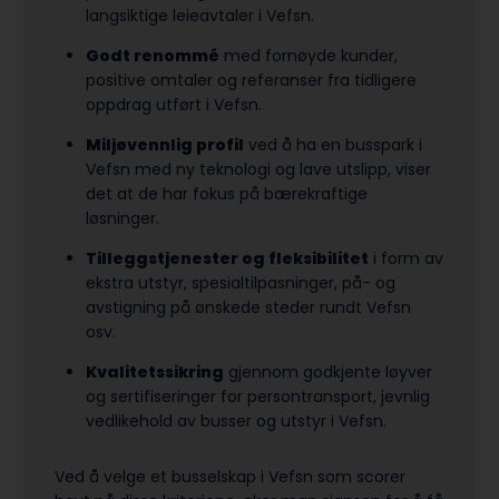
langsiktige leieavtaler i Vefsn.
Godt renommé
med fornøyde kunder,
positive omtaler og referanser fra tidligere
oppdrag utført i Vefsn.
Miljøvennlig profil
ved å ha en busspark i
Vefsn med ny teknologi og lave utslipp, viser
det at de har fokus på bærekraftige
løsninger.
Tilleggstjenester og fleksibilitet
i form av
ekstra utstyr, spesialtilpasninger, på- og
avstigning på ønskede steder rundt Vefsn
osv.
Kvalitetssikring
gjennom godkjente løyver
og sertifiseringer for persontransport, jevnlig
vedlikehold av busser og utstyr i Vefsn.
Ved å velge et busselskap i Vefsn som scorer