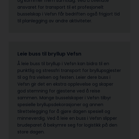
og kommer frem samtidig. Ved å overlate
ansvaret for transport til et profesjonelt
busselskap i Vefsn får bedriften også frigjort tid
til planlegging av andre aktiviteter.
Leie buss til bryllup Vefsn
Å leie buss til bryllup i Vefsn kan bidra til en
punktlig og stressfri transport for bryllupsgjester
til og fra vielsen og festen. Leier dere buss i
Vefsn gir det en ekstra opplevelse og skaper
god stemning for gjestene ved å reise
sammen. Mange busselskaper i Vefsn tilbyr
spesielle bryllupsdekorasjoner og annen
tilrettelegging for å gjøre dagen spesiell og
minneverdig. Ved å leie en buss i Vefsn slipper
brudeparet å bekymre seg for logistikk på den
store dagen.