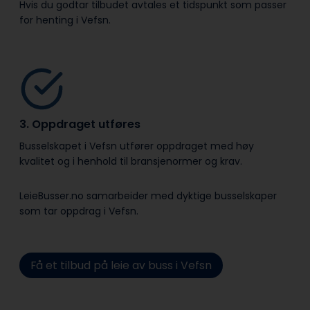
Hvis du godtar tilbudet avtales et tidspunkt som passer
for henting i Vefsn.
3. Oppdraget utføres
Busselskapet i Vefsn utfører oppdraget med høy
kvalitet og i henhold til bransje­normer og krav.
LeieBusser.no samarbeider med dyktige busselskaper
som tar oppdrag i Vefsn.
Få et tilbud på leie av buss i Vefsn