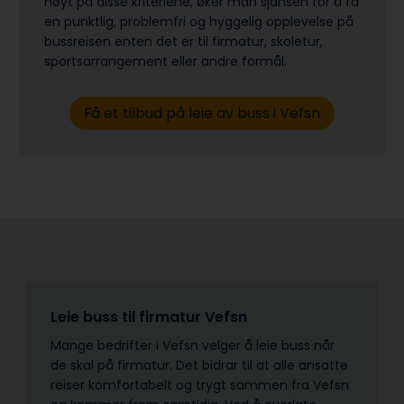
høyt på disse kriteriene, øker man sjansen for å få
en punktlig, problemfri og hyggelig opplevelse på
bussreisen enten det er til firmatur, skoletur,
sports­arrangement eller andre formål.
Få et tilbud på leie av buss i Vefsn
Leie buss til firmatur Vefsn
Mange bedrifter i Vefsn velger å leie buss når
de skal på firmatur. Det bidrar til at alle ansatte
reiser komfortabelt og trygt sammen fra Vefsn