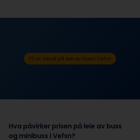
Få et tilbud på leie av buss i Vefsn
Hva påvirker prisen på leie av buss
og minibuss i Vefsn?