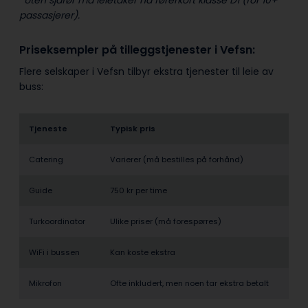
passasjerer).
Priseksempler på tilleggstjenester i Vefsn:
Flere selskaper i Vefsn tilbyr ekstra tjenester til leie av
buss:
Tjeneste
Typisk pris
Catering
Varierer (må bestilles på forhånd)
Guide
750 kr per time
Turkoordinator
Ulike priser (må forespørres)
WiFi i bussen
Kan koste ekstra
Mikrofon
Ofte inkludert, men noen tar ekstra betalt