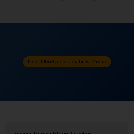
Få et tilbud på leie av buss i Vefsn