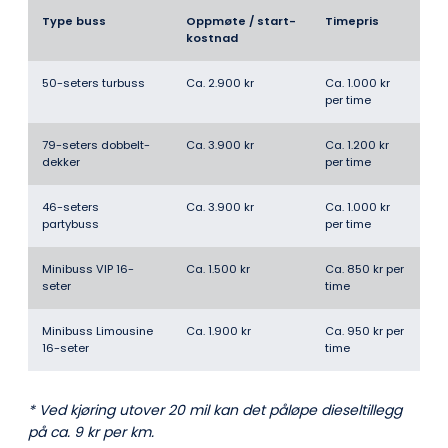
Type buss
Oppmøte / start­
Timepris
kostnad
50-seters turbuss
Ca. 2.900 kr
Ca. 1.000 kr
per time
79-seters dobbelt­
Ca. 3.900 kr
Ca. 1.200 kr
dekker
per time
46-seters
Ca. 3.900 kr
Ca. 1.000 kr
partybuss
per time
Minibuss VIP 16-
Ca. 1.500 kr
Ca. 850 kr per
seter
time
Minibuss Limousine
Ca. 1.900 kr
Ca. 950 kr per
16-seter
time
* Ved kjøring utover 20 mil kan det påløpe dieseltillegg
på ca. 9 kr per km.