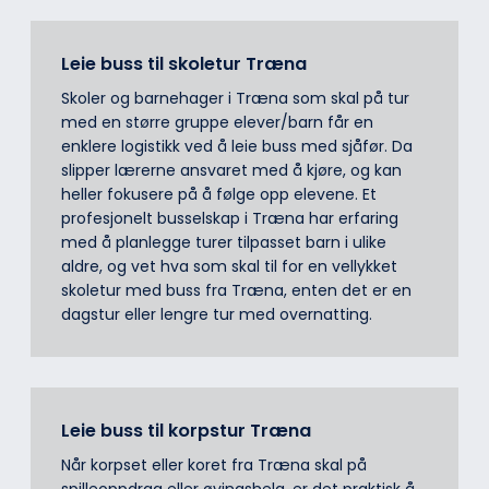
Leie buss til skoletur Træna
Skoler og barnehager i Træna som skal på tur
med en større gruppe elever/barn får en
enklere logistikk ved å leie buss med sjåfør. Da
slipper lærerne ansvaret med å kjøre, og kan
heller fokusere på å følge opp elevene. Et
profesjonelt busselskap i Træna har erfaring
med å planlegge turer tilpasset barn i ulike
aldre, og vet hva som skal til for en vellykket
skoletur med buss fra Træna, enten det er en
dagstur eller lengre tur med overnatting.
Leie buss til korpstur Træna
Når korpset eller koret fra Træna skal på
spilleoppdrag eller øvingshelg, er det praktisk å