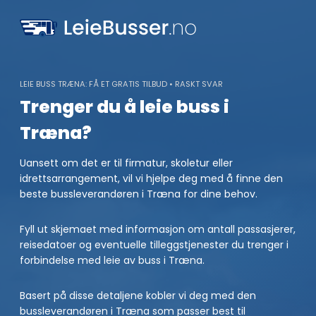
Skip
to
content
LEIE BUSS TRÆNA: FÅ ET GRATIS TILBUD • RASKT SVAR
Trenger du å leie buss i
Træna?
Uansett om det er til firmatur, skoletur eller
idrettsarrangement, vil vi hjelpe deg med å finne den
beste bussleverandøren i Træna for dine behov.
Fyll ut skjemaet med informasjon om antall passasjerer,
reisedatoer og eventuelle tilleggstjenester du trenger i
forbindelse med leie av buss i Træna.
Basert på disse detaljene kobler vi deg med den
bussleverandøren i Træna som passer best til