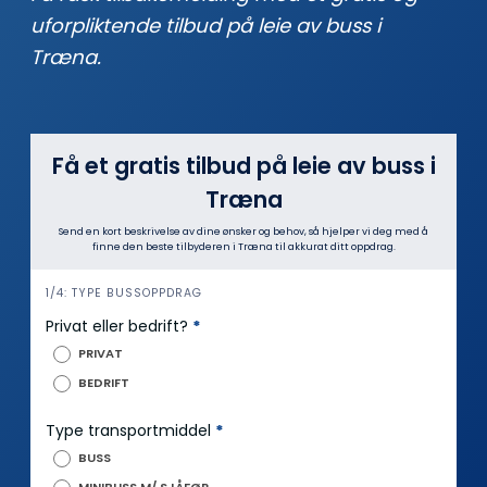
uforpliktende tilbud på leie av buss i
Træna.
Få et gratis tilbud på leie av buss i
Træna
Send en kort beskrivelse av dine ønsker og behov, så hjelper vi deg med å
finne den beste tilbyderen i Træna til akkurat ditt oppdrag.
i
1/4: TYPE BUSSOPPDRAG
n
Privat eller bedrift?
*
n
PRIVAT
h
BEDRIFT
o
l
Type transportmiddel
*
d
BUSS