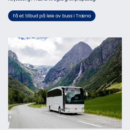
Få et tilbud på leie av buss i Træna