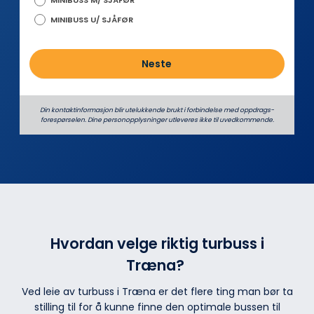
MINIBUSS M/ SJÅFØR
MINIBUSS U/ SJÅFØR
Neste
Din kontaktinformasjon blir utelukkende brukt i forbindelse med oppdrags­
forespørselen. Dine person­­opplysninger utleveres ikke til uvedkommende.
Hvordan velge riktig turbuss i
Træna?
Ved leie av turbuss i Træna er det flere ting man bør ta
stilling til for å kunne finne den optimale bussen til