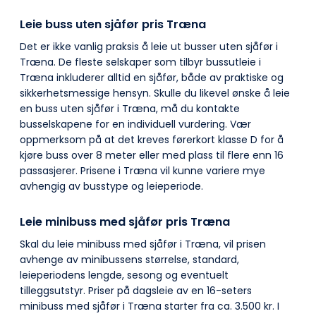
Leie buss uten sjåfør pris Træna
Det er ikke vanlig praksis å leie ut busser uten sjåfør i
Træna. De fleste selskaper som tilbyr bussutleie i
Træna inkluderer alltid en sjåfør, både av praktiske og
sikkerhetsmessige hensyn. Skulle du likevel ønske å leie
en buss uten sjåfør i Træna, må du kontakte
busselskapene for en individuell vurdering. Vær
oppmerksom på at det kreves førerkort klasse D for å
kjøre buss over 8 meter eller med plass til flere enn 16
passasjerer. Prisene i Træna vil kunne variere mye
avhengig av busstype og leieperiode.
Leie minibuss med sjåfør pris Træna
Skal du leie minibuss med sjåfør i Træna, vil prisen
avhenge av minibussens størrelse, standard,
leieperiodens lengde, sesong og eventuelt
tilleggsutstyr. Priser på dagsleie av en 16-seters
minibuss med sjåfør i Træna starter fra ca. 3.500 kr. I