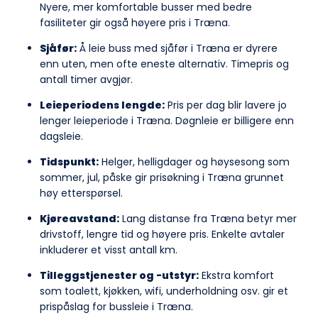
Nyere, mer komfortable busser med bedre
fasiliteter gir også høyere pris i Træna.
Sjåfør:
Å leie buss med sjåfør i Træna er dyrere
enn uten, men ofte eneste alternativ. Timepris og
antall timer avgjør.
Leieperiodens lengde:
Pris per dag blir lavere jo
lenger leieperiode i Træna. Døgnleie er billigere enn
dagsleie.
Tidspunkt:
Helger, helligdager og høysesong som
sommer, jul, påske gir prisøkning i Træna grunnet
høy etterspørsel.
Kjøreavstand:
Lang distanse fra Træna betyr mer
drivstoff, lengre tid og høyere pris. Enkelte avtaler
inkluderer et visst antall km.
Tilleggstjenester og -utstyr:
Ekstra komfort
som toalett, kjøkken, wifi, underholdning osv. gir et
prispåslag for bussleie i Træna.