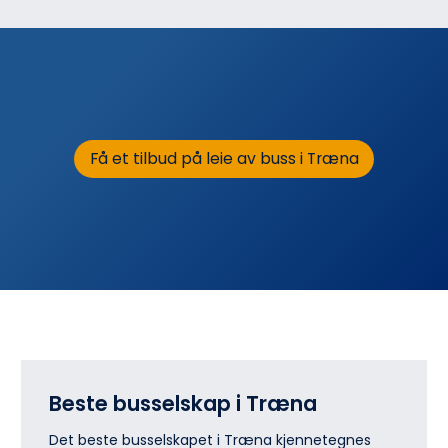
Få et tilbud på leie av buss i Træna
Beste busselskap i Træna
Det beste busselskapet i Træna kjennetegnes