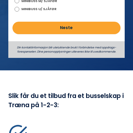
MINIBUSS M/ SJÅFØR
MINIBUSS U/ SJÅFØR
Neste
Din kontaktinformasjon blir utelukkende brukt i forbindelse med oppdrags­
forespørselen. Dine person­­opplysninger utleveres ikke til uvedkommende.
Slik får du et tilbud fra et busselskap i
Træna på
1-2-3: