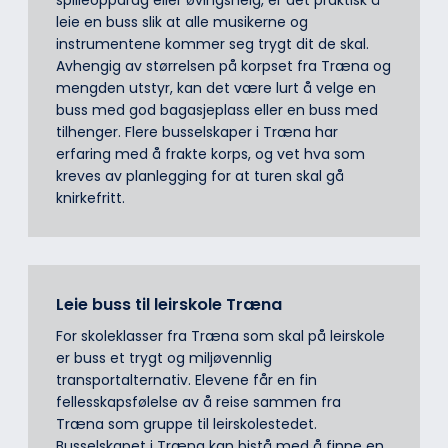
leie en buss slik at alle musikerne og
instrumentene kommer seg trygt dit de skal.
Avhengig av størrelsen på korpset fra Træna og
mengden utstyr, kan det være lurt å velge en
buss med god bagasjeplass eller en buss med
tilhenger. Flere busselskaper i Træna har
erfaring med å frakte korps, og vet hva som
kreves av planlegging for at turen skal gå
knirkefritt.
Leie buss til leirskole Træna
For skoleklasser fra Træna som skal på leirskole
er buss et trygt og miljøvennlig
transportalternativ. Elevene får en fin
fellesskapsfølelse av å reise sammen fra
Træna som gruppe til leirskolestedet.
Busselskapet i Træna kan bistå med å finne en