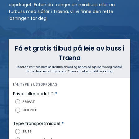
oppdraget. Enten du trenger en minibuss eller en
turbuss med sjåfør i Træna, vil vi finne den rette
løsningen for deg.
Få et gratis tilbud på leie av buss i
Træna
Send en kort beskrivelse av dine ønsker og behov, så hjelper vi deg med å
finne den beste tilbyderen i Træna til akkurat ditt oppdrag.
h
1/4: TYPE BUSSOPPDRAG
e
Privat eller bedrift?
*
r
PRIVAT
o
BEDRIFT
Type transportmiddel
*
BUSS