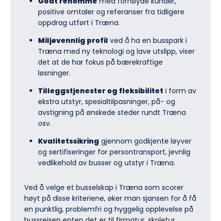
Godt renommé
med fornøyde kunder,
positive omtaler og referanser fra tidligere
oppdrag utført i Træna.
Miljøvennlig profil
ved å ha en busspark i
Træna med ny teknologi og lave utslipp, viser
det at de har fokus på bærekraftige
løsninger.
Tilleggstjenester og fleksibilitet
i form av
ekstra utstyr, spesialtilpasninger, på- og
avstigning på ønskede steder rundt Træna
osv.
Kvalitetssikring
gjennom godkjente løyver
og sertifiseringer for persontransport, jevnlig
vedlikehold av busser og utstyr i Træna.
Ved å velge et busselskap i Træna som scorer
høyt på disse kriteriene, øker man sjansen for å få
en punktlig, problemfri og hyggelig opplevelse på
bussreisen enten det er til firmatur, skoletur,