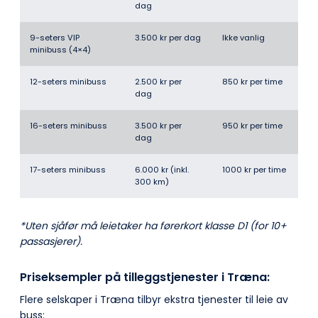
dag
9-seters VIP
3.500 kr per dag
Ikke vanlig
minibuss (4×4)
12-seters minibuss
2.500 kr per
850 kr per time
dag
16-seters minibuss
3.500 kr per
950 kr per time
dag
17-seters minibuss
6.000 kr (inkl.
1000 kr per time
300 km)
*Uten sjåfør må leietaker ha førerkort klasse D1 (for 10+
passasjerer).
Priseksempler på tilleggstjenester i Træna:
Flere selskaper i Træna tilbyr ekstra tjenester til leie av
buss: