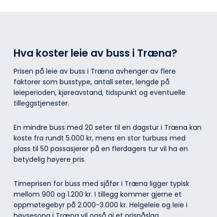
Hva koster leie av buss i Træna?
Prisen på leie av buss i Træna avhenger av flere
faktorer som busstype, antall seter, lengde på
leieperioden, kjøreavstand, tidspunkt og eventuelle
tilleggstjenester.
En mindre buss med 20 seter til en dagstur i Træna kan
koste fra rundt 5.000 kr, mens en stor turbuss med
plass til 50 passasjerer på en flerdagers tur vil ha en
betydelig høyere pris.
Timeprisen for buss med sjåfør i Træna ligger typisk
mellom 900 og 1.200 kr. I tillegg kommer gjerne et
oppmøtegebyr på 2.000-3.000 kr. Helgeleie og leie i
høysesong i Træna vil også gi et prispåslag.