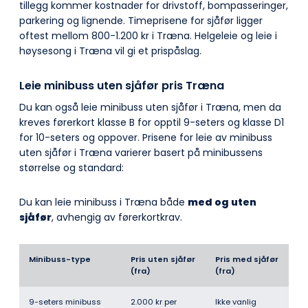
tillegg kommer kostnader for drivstoff, bompasseringer,
parkering og lignende. Timeprisene for sjåfør ligger
oftest mellom 800-1.200 kr i Træna. Helgeleie og leie i
høysesong i Træna vil gi et prispåslag.
Leie minibuss uten sjåfør pris Træna
Du kan også leie minibuss uten sjåfør i Træna, men da
kreves førerkort klasse B for opptil 9-seters og klasse D1
for 10-seters og oppover. Prisene for leie av minibuss
uten sjåfør i Træna varierer basert på minibussens
størrelse og standard:
Du kan leie minibuss i Træna både
med og uten
sjåfør
, avhengig av førerkortkrav.
Minibuss-type
Pris uten sjåfør
Pris med sjåfør
(fra)
(fra)
9-seters minibuss
2.000 kr per
Ikke vanlig