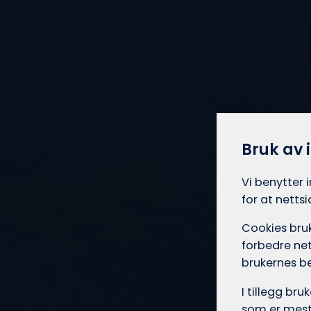
Bruk av 
Vi benytter 
for at netts
Cookies bruk
forbedre net
brukernes b
I tillegg br
som er mest 