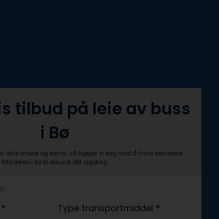
is tilbud på leie av buss
i Bø
av dine ønsker og behov, så hjelper vi deg med å finne den beste
tilbyderen i Bø til akkurat ditt oppdrag.
AG
?
*
Type transportmiddel
*