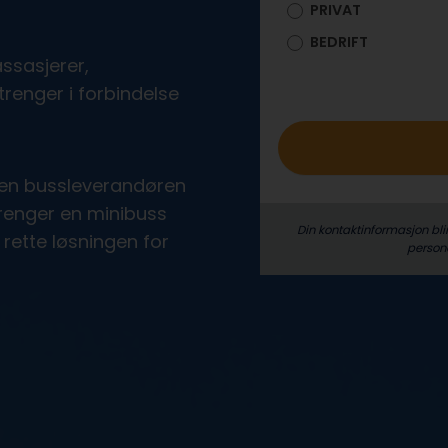
PRIVAT
o
BEDRIFT
ssasjerer,
trenger i forbindelse
den bussleverandøren
trenger en minibuss
Din kontaktinformasjon bli
n rette løsningen for
person­