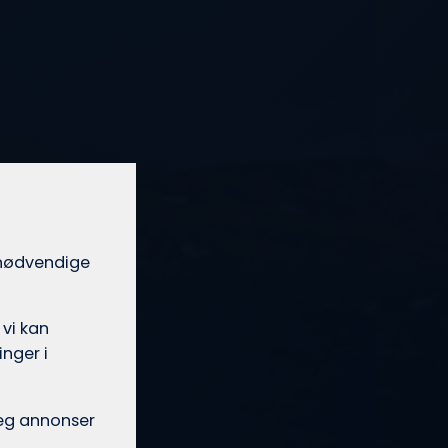
t nødvendige
 vi kan
nger i
 deg annonser