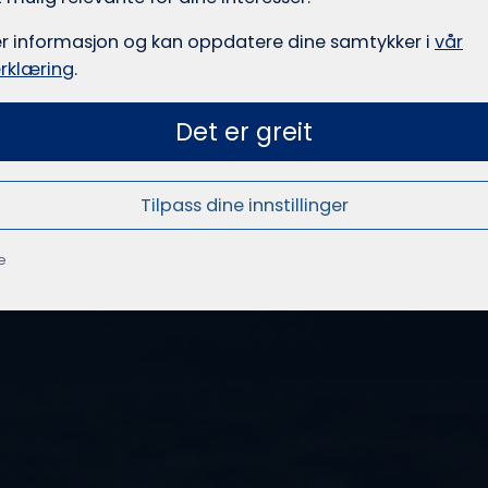
er informasjon og kan oppdatere dine samtykker i
vår
rklæring
.
Det er greit
Tilpass dine innstillinger
e