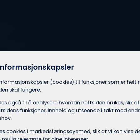
informasjonskapsler
informasjons­kapsler (cookies) til funksjoner som er hel
iden skal fungere.
es også til å analysere hvordan nettsiden brukes, slik at
tsidens funksjoner, innhold og utseende i takt med endri
ehov.
ukes cookies i markedsførings­øyemed, slik at vi kan vise
mulig relevante for dine interesser.