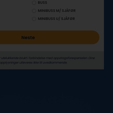
BUSS
MINIBUSS M/ SJÅFØR
MINIBUSS U/ SJÅFØR
Neste
r utelukkende brukt i forbindelse med oppdrags­forespørselen. Dine
­opplysninger utleveres ikke til uvedkommende.