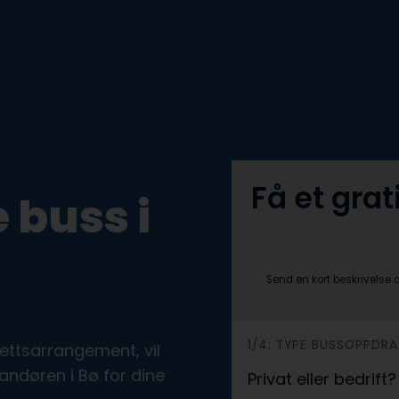
Få et grat
 buss i
Send en kort beskrivelse 
h
1/4: TYPE BUSSOPPDR
drettsarrangement, vil
e
andøren i Bø for dine
Privat eller bedrift
r