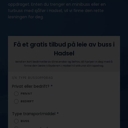
oppdraget. Enten du trenger en minibuss eller en
turbuss med sjåfør i Hadsel, vil vi finne den rette
løsningen for deg.
Få et gratis tilbud på leie av buss i
Hadsel
Send en kort beskrivelse av dine ønsker og behov, så hjelper vi deg med å
finne den beste tilbyderen i Hadsel til akkurat ditt oppdrag.
h
1/4: TYPE BUSSOPPDRAG
e
Privat eller bedrift?
*
r
PRIVAT
o
BEDRIFT
Type transportmiddel
*
BUSS