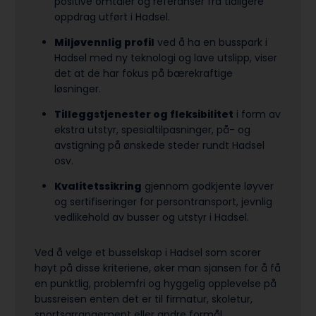
positive omtaler og referanser fra tidligere
oppdrag utført i Hadsel.
Miljøvennlig profil
ved å ha en busspark i
Hadsel med ny teknologi og lave utslipp, viser
det at de har fokus på bærekraftige
løsninger.
Tilleggstjenester og fleksibilitet
i form av
ekstra utstyr, spesialtilpasninger, på- og
avstigning på ønskede steder rundt Hadsel
osv.
Kvalitetssikring
gjennom godkjente løyver
og sertifiseringer for persontransport, jevnlig
vedlikehold av busser og utstyr i Hadsel.
Ved å velge et busselskap i Hadsel som scorer
høyt på disse kriteriene, øker man sjansen for å få
en punktlig, problemfri og hyggelig opplevelse på
bussreisen enten det er til firmatur, skoletur,
sports­arrangement eller andre formål.