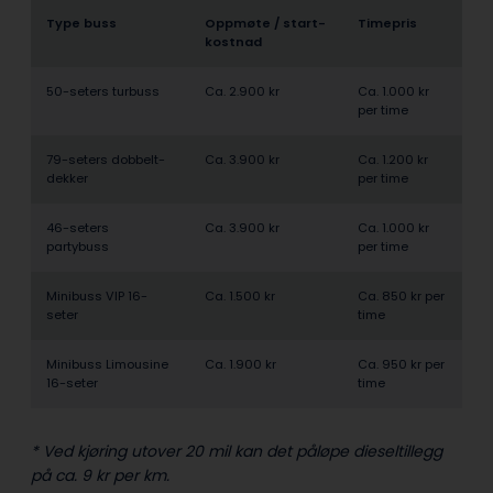
Type buss
Oppmøte / start­
Timepris
kostnad
50-seters turbuss
Ca. 2.900 kr
Ca. 1.000 kr
per time
79-seters dobbelt­
Ca. 3.900 kr
Ca. 1.200 kr
dekker
per time
46-seters
Ca. 3.900 kr
Ca. 1.000 kr
partybuss
per time
Minibuss VIP 16-
Ca. 1.500 kr
Ca. 850 kr per
seter
time
Minibuss Limousine
Ca. 1.900 kr
Ca. 950 kr per
16-seter
time
* Ved kjøring utover 20 mil kan det påløpe dieseltillegg
på ca. 9 kr per km.