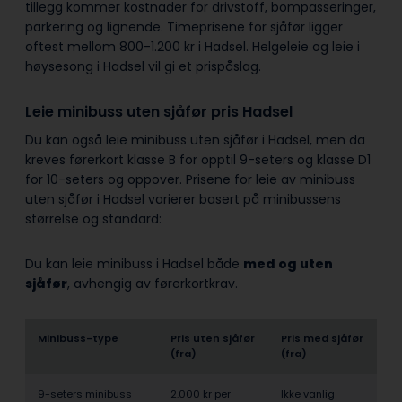
tillegg kommer kostnader for drivstoff, bompasseringer,
parkering og lignende. Timeprisene for sjåfør ligger
oftest mellom 800-1.200 kr i Hadsel. Helgeleie og leie i
høysesong i Hadsel vil gi et prispåslag.
Leie minibuss uten sjåfør pris Hadsel
Du kan også leie minibuss uten sjåfør i Hadsel, men da
kreves førerkort klasse B for opptil 9-seters og klasse D1
for 10-seters og oppover. Prisene for leie av minibuss
uten sjåfør i Hadsel varierer basert på minibussens
størrelse og standard:
Du kan leie minibuss i Hadsel både
med og uten
sjåfør
, avhengig av førerkortkrav.
Minibuss-type
Pris uten sjåfør
Pris med sjåfør
(fra)
(fra)
9-seters minibuss
2.000 kr per
Ikke vanlig