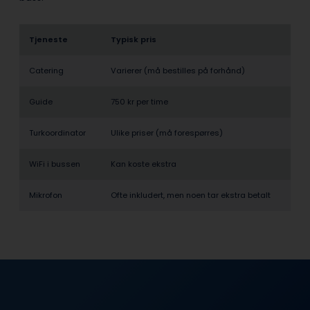
Tjeneste
Typisk pris
Catering
Varierer (må bestilles på forhånd)
Guide
750 kr per time
Turkoordinator
Ulike priser (må forespørres)
WiFi i bussen
Kan koste ekstra
Mikrofon
Ofte inkludert, men noen tar ekstra betalt