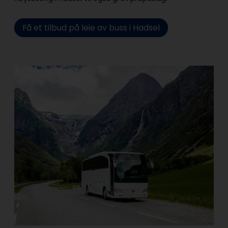
Få et tilbud på leie av buss i Hadsel