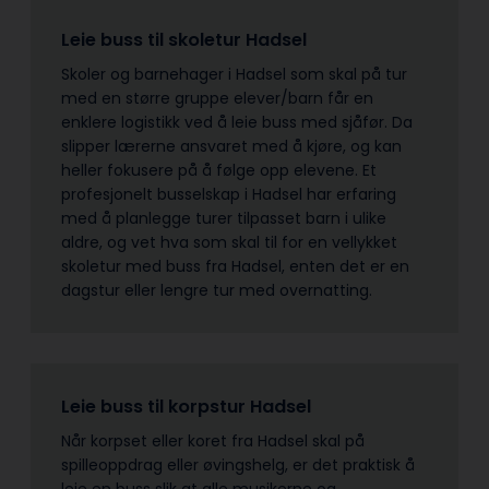
Leie buss til skoletur Hadsel
Skoler og barnehager i Hadsel som skal på tur
med en større gruppe elever/barn får en
enklere logistikk ved å leie buss med sjåfør. Da
slipper lærerne ansvaret med å kjøre, og kan
heller fokusere på å følge opp elevene. Et
profesjonelt busselskap i Hadsel har erfaring
med å planlegge turer tilpasset barn i ulike
aldre, og vet hva som skal til for en vellykket
skoletur med buss fra Hadsel, enten det er en
dagstur eller lengre tur med overnatting.
Leie buss til korpstur Hadsel
Når korpset eller koret fra Hadsel skal på
spilleoppdrag eller øvingshelg, er det praktisk å
leie en buss slik at alle musikerne og