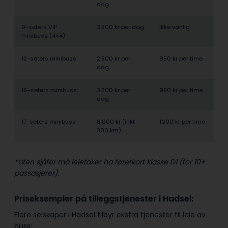
dag
9-seters VIP
3.500 kr per dag
Ikke vanlig
minibuss (4×4)
12-seters minibuss
2.500 kr per
850 kr per time
dag
16-seters minibuss
3.500 kr per
950 kr per time
dag
17-seters minibuss
6.000 kr (inkl.
1000 kr per time
300 km)
*Uten sjåfør må leietaker ha førerkort klasse D1 (for 10+
passasjerer).
Priseksempler på tilleggstjenester i Hadsel:
Flere selskaper i Hadsel tilbyr ekstra tjenester til leie av
buss: