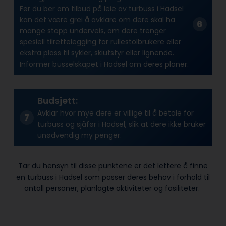
Før du ber om tilbud på leie av turbuss i Hadsel
kan det være grei å avklare om dere skal ha
mange stopp underveis, om dere trenger
spesiell tilrettelegging for rullestolbrukere eller
ekstra plass til sykler, skiutstyr eller lignende.
Informer busselskapet i Hadsel om deres planer.
Budsjett:
Avklar hvor mye dere er villige til å betale for
turbuss og sjåfør i Hadsel, slik at dere ikke bruker
unødvendig my penger.
Tar du hensyn til disse punktene er det lettere å finne
en turbuss i Hadsel som passer deres behov i forhold til
antall personer, planlagte aktiviteter og fasiliteter.