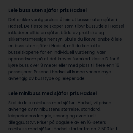
Leie buss uten sjåfør pris Hadsel
Det er ikke vanlig praksis å leie ut busser uten sjåfør i
Hadsel. De fleste selskaper som tilbyr bussutleie i Hadsel
inkluderer alltid en sjåfør, både av praktiske og
sikkerhetsmessige hensyn. Skulle du likevel ønske å leie
en buss uten sjåfør i Hadsel, må du kontakte
busselskapene for en individuell vurdering. Vær
oppmerksom på at det kreves førerkort klasse D for å
kjøre buss over 8 meter eller med plass til flere enn 16
passasjerer. Prisene i Hadsel vil kunne variere mye
avhengig av busstype og leieperiode.
Leie minibuss med sjåfør pris Hadsel
Skal du leie minibuss med sjåfør i Hadsel, vil prisen
avhenge av minibussens størrelse, standard,
leieperiodens lengde, sesong og eventuelt
tilleggsutstyr. Priser på dagsleie av en 16-seters
minibuss med sjåfør i Hadsel starter fra ca. 3.500 kr. I