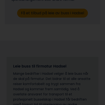
Få et tilbud på leie av buss i Hadsel
Leie buss til firmatur Hadsel
Mange bedrifter i Hadsel velger å leie buss når
de skal på firmatur. Det bidrar til at alle ansatte
reiser komfortabelt og trygt sammen fra
Hadsel og kommer frem samtidig. Ved å
overlate ansvaret for transport til et
profesjonelt busselskap i Hadsel får bedriften
også frigjort tid til planlegging av andre