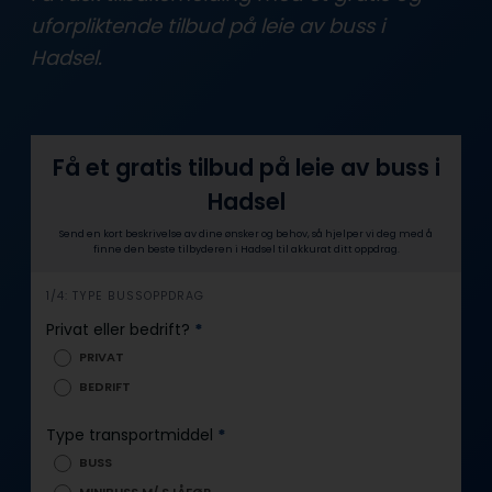
uforpliktende tilbud på leie av buss i
Hadsel.
Få et gratis tilbud på leie av buss i
Hadsel
Send en kort beskrivelse av dine ønsker og behov, så hjelper vi deg med å
finne den beste tilbyderen i Hadsel til akkurat ditt oppdrag.
i
1/4: TYPE BUSSOPPDRAG
n
Privat eller bedrift?
*
n
PRIVAT
h
BEDRIFT
o
l
Type transportmiddel
*
d
BUSS