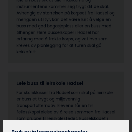
instrumentene kommer seg trygt dit de skal.
Avhengig av størrelsen på korpset fra Hadsel og
mengden utstyr, kan det være lurt å velge en
buss med god bagasjeplass eller en buss med
tilhenger. Flere busselskaper i Hadsel har
erfaring med å frakte korps, og vet hva som
kreves av planlegging for at turen skal gå
knirkefritt.
Leie buss til leirskole Hadsel
For skoleklasser fra Hadsel som skal på leirskole
er buss et trygt og miljøvennlig
transportalternativ. Elevene får en fin
fellesskapsfølelse av å reise sammen fra Hadsel
som gruppe til leirskolestedet. Busselskapet i
Hadsel kan bistå med å finne en egnet buss
med god plass til bagasje, og en dyktig sjåfør