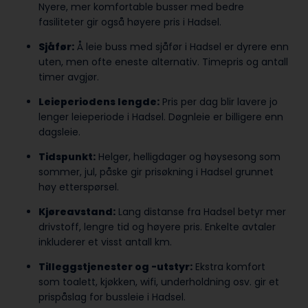
Nyere, mer komfortable busser med bedre
fasiliteter gir også høyere pris i Hadsel.
Sjåfør:
Å leie buss med sjåfør i Hadsel er dyrere enn
uten, men ofte eneste alternativ. Timepris og antall
timer avgjør.
Leieperiodens lengde:
Pris per dag blir lavere jo
lenger leieperiode i Hadsel. Døgnleie er billigere enn
dagsleie.
Tidspunkt:
Helger, helligdager og høysesong som
sommer, jul, påske gir prisøkning i Hadsel grunnet
høy etterspørsel.
Kjøreavstand:
Lang distanse fra Hadsel betyr mer
drivstoff, lengre tid og høyere pris. Enkelte avtaler
inkluderer et visst antall km.
Tilleggstjenester og -utstyr:
Ekstra komfort
som toalett, kjøkken, wifi, underholdning osv. gir et
prispåslag for bussleie i Hadsel.