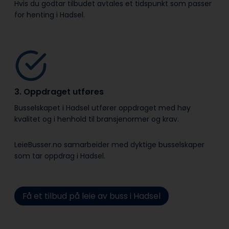
Hvis du godtar tilbudet avtales et tidspunkt som passer
for henting i Hadsel.
3. Oppdraget utføres
Busselskapet i Hadsel utfører oppdraget med høy
kvalitet og i henhold til bransje­normer og krav.
LeieBusser.no samarbeider med dyktige busselskaper
som tar oppdrag i Hadsel.
Få et tilbud på leie av buss i Hadsel