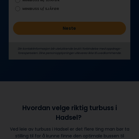
MINIBUSS M/ SJÅFØR
MINIBUSS U/ SJÅFØR
Neste
Din kontaktinformasjon blir utelukkende brukt i forbindelse med oppdrags­
forespørselen. Dine person­­opplysninger utleveres ikke til uvedkommende.
Hvordan velge riktig turbuss i
Hadsel?
Ved leie av turbuss i Hadsel er det flere ting man bør ta
stilling til for å kunne finne den optimale bussen til