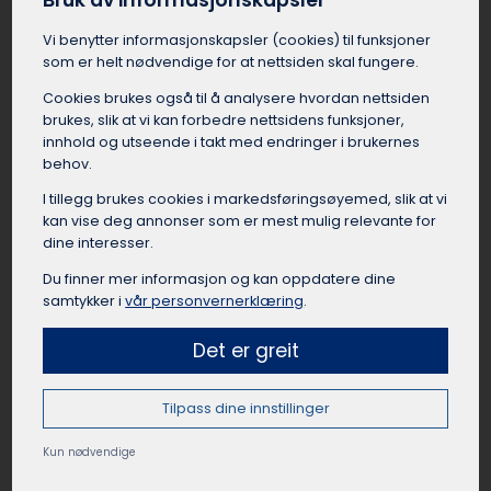
Bruk av informasjonskapsler
som har kjørt mange leirskoleturer før. Med en
Vi benytter informasjons­kapsler (cookies) til funksjoner
leiebuss er reisen til leirskolen fra Hadsel en
som er helt nødvendige for at nettsiden skal fungere.
komfortabel og sosial start på oppholdet.
Cookies brukes også til å analysere hvordan nettsiden
brukes, slik at vi kan forbedre nettsidens funksjoner,
innhold og utseende i takt med endringer i brukernes
behov.
Leie buss til lag og foreninger Hadsel
I tillegg brukes cookies i markedsførings­øyemed, slik at vi
Idrettslag, foreninger, klubber og organisasjoner
kan vise deg annonser som er mest mulig relevante for
dine interesser.
i Hadsel har mange anledninger til å leie buss.
Det kan være lettere å leie buss i Hadsel når de
Du finner mer informasjon og kan oppdatere dine
skal til kamper, cuper, samlinger, events, turer
samtykker i
vår personvernerklæring
.
eller andre aktiviteter. Å reise sammen fra
Hadsel som lag eller forening skaper samhold
Det er greit
og lagånd, samtidig som det er en praktisk og
rimelig reisemåte når mange skal samme vei.
Tilpass dine innstillinger
Busselskapet i Hadsel kan hjelpe med å finne
passende busstørrelse til gruppen, og sørge for
Kun nødvendige
at bussen er utstyrt med det dere trenger for
en vellykket tur.