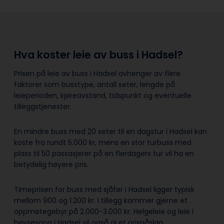
Hva koster leie av buss i Hadsel?
Prisen på leie av buss i Hadsel avhenger av flere
faktorer som busstype, antall seter, lengde på
leieperioden, kjøreavstand, tidspunkt og eventuelle
tilleggstjenester.
En mindre buss med 20 seter til en dagstur i Hadsel kan
koste fra rundt 5.000 kr, mens en stor turbuss med
plass til 50 passasjerer på en flerdagers tur vil ha en
betydelig høyere pris.
Timeprisen for buss med sjåfør i Hadsel ligger typisk
mellom 900 og 1.200 kr. I tillegg kommer gjerne et
oppmøtegebyr på 2.000-3.000 kr. Helgeleie og leie i
høysesong i Hadsel vil også gi et prispåslag.