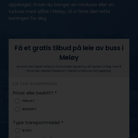
oppdraget. Enten du trenger en minibuss eller en
turbuss med sjåfør i Meløy, vil vi finne den rette
løsningen for deg.
Få et gratis tilbud på leie av buss i
Meløy
Send en kort beskrivelse av dine ønsker og behov, så hjelper vi deg med å
finne den beste tilbyderen i Meløy til akkurat ditt oppdrag.
h
1/4: TYPE BUSSOPPDRAG
e
Privat eller bedrift?
*
r
PRIVAT
o
BEDRIFT
Type transportmiddel
*
BUSS