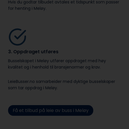
Hvis du godtar tilbudet avtales et tidspunkt som passer
for henting i Meløy.
3. Oppdraget utføres
Busselskapet i Meløy utfører oppdraget med høy
kvalitet og i henhold til bransje­normer og krav.
LeieBusser.no samarbeider med dyktige busselskaper
som tar oppdrag i Meløy.
Få et tilbud på leie av buss i Meløy