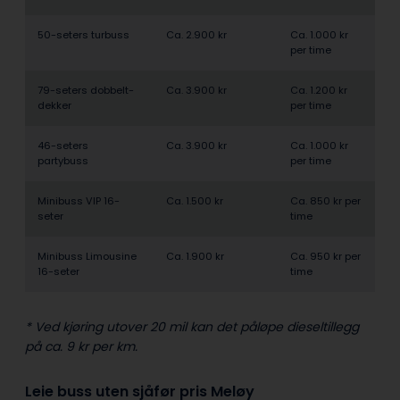
50-seters turbuss
Ca. 2.900 kr
Ca. 1.000 kr
per time
79-seters dobbelt­
Ca. 3.900 kr
Ca. 1.200 kr
dekker
per time
46-seters
Ca. 3.900 kr
Ca. 1.000 kr
partybuss
per time
Minibuss VIP 16-
Ca. 1.500 kr
Ca. 850 kr per
seter
time
Minibuss Limousine
Ca. 1.900 kr
Ca. 950 kr per
16-seter
time
* Ved kjøring utover 20 mil kan det påløpe dieseltillegg
på ca. 9 kr per km.
Leie buss uten sjåfør pris Meløy