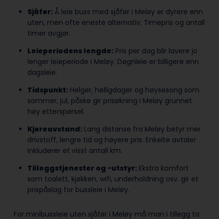
Sjåfør:
Å leie buss med sjåfør i Meløy er dyrere enn
uten, men ofte eneste alternativ. Timepris og antall
timer avgjør.
Leieperiodens lengde:
Pris per dag blir lavere jo
lenger leieperiode i Meløy. Døgnleie er billigere enn
dagsleie.
Tidspunkt:
Helger, helligdager og høysesong som
sommer, jul, påske gir prisøkning i Meløy grunnet
høy etterspørsel.
Kjøreavstand:
Lang distanse fra Meløy betyr mer
drivstoff, lengre tid og høyere pris. Enkelte avtaler
inkluderer et visst antall km.
Tilleggstjenester og -utstyr:
Ekstra komfort
som toalett, kjøkken, wifi, underholdning osv. gir et
prispåslag for bussleie i Meløy.
For minibussleie uten sjåfør i Meløy må man i tillegg ta