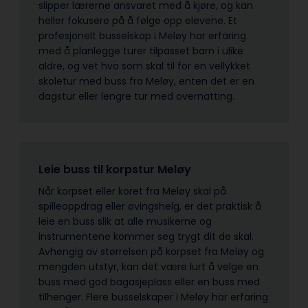
slipper lærerne ansvaret med å kjøre, og kan
heller fokusere på å følge opp elevene. Et
profesjonelt busselskap i Meløy har erfaring
med å planlegge turer tilpasset barn i ulike
aldre, og vet hva som skal til for en vellykket
skoletur med buss fra Meløy, enten det er en
dagstur eller lengre tur med overnatting.
Leie buss til korpstur Meløy
Når korpset eller koret fra Meløy skal på
spilleoppdrag eller øvingshelg, er det praktisk å
leie en buss slik at alle musikerne og
instrumentene kommer seg trygt dit de skal.
Avhengig av størrelsen på korpset fra Meløy og
mengden utstyr, kan det være lurt å velge en
buss med god bagasjeplass eller en buss med
tilhenger. Flere busselskaper i Meløy har erfaring