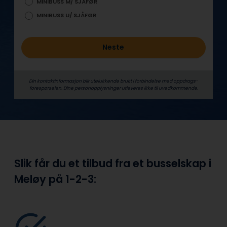
MINIBUSS M/ SJÅFØR
MINIBUSS U/ SJÅFØR
Neste
Din kontaktinformasjon blir utelukkende brukt i forbindelse med oppdrags­
forespørselen. Dine person­­opplysninger utleveres ikke til uvedkommende.
Slik får du et tilbud fra et busselskap i
Meløy på
1-2-3: