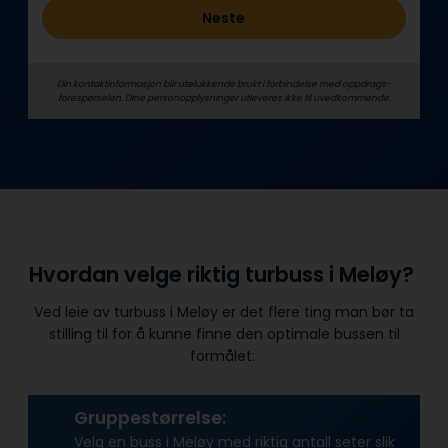
Neste
Din kontaktinformasjon blir utelukkende brukt i forbindelse med oppdrags­
forespørselen. Dine person­­opplysninger utleveres ikke til uvedkommende.
Hvordan velge riktig turbuss i Meløy?
Ved leie av turbuss i Meløy er det flere ting man bør ta
stilling til for å kunne finne den optimale bussen til
formålet:
Gruppestørrelse:
Velg en buss i Meløy med riktig antall seter slik