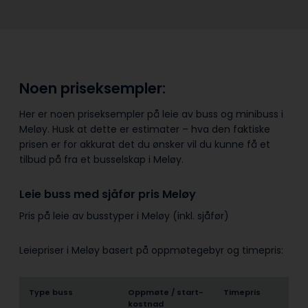
Noen priseksempler:
Her er noen priseksempler på leie av buss og minibuss i
Meløy. Husk at dette er estimater – hva den faktiske
prisen er for akkurat det du ønsker vil du kunne få et
tilbud på fra et busselskap i Meløy.
Leie buss med sjåfør pris Meløy
Pris på leie av busstyper i Meløy (inkl. sjåfør)
Leiepriser i Meløy basert på oppmøtegebyr og timepris:
Type buss
Oppmøte / start­
Timepris
kostnad