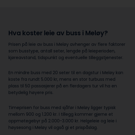
Hva koster leie av buss i Meløy?
Prisen på leie av buss i Meløy avhenger av flere faktorer
som busstype, antall seter, lengde på leieperioden,
kjøreavstand, tidspunkt og eventuelle tilleggstjenester.
En mindre buss med 20 seter til en dagstur i Meløy kan
koste fra rundt 5.000 kr, mens en stor turbuss med
plass til 50 passasjerer på en flerdagers tur vil ha en
betydelig høyere pris.
Timeprisen for buss med sjåfør i Meløy ligger typisk
mellom 900 og 1.200 kr. I tillegg kommer gjerne et
oppmøtegebyr på 2.000-3.000 kr. Helgeleie og leie i
høysesong i Meløy vil også gi et prispåslag.