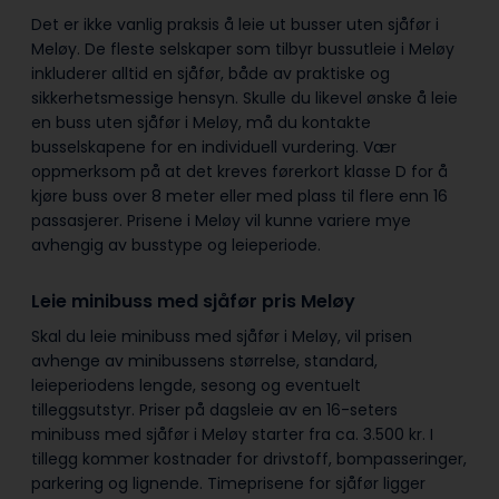
Det er ikke vanlig praksis å leie ut busser uten sjåfør i
Meløy. De fleste selskaper som tilbyr bussutleie i Meløy
inkluderer alltid en sjåfør, både av praktiske og
sikkerhetsmessige hensyn. Skulle du likevel ønske å leie
en buss uten sjåfør i Meløy, må du kontakte
busselskapene for en individuell vurdering. Vær
oppmerksom på at det kreves førerkort klasse D for å
kjøre buss over 8 meter eller med plass til flere enn 16
passasjerer. Prisene i Meløy vil kunne variere mye
avhengig av busstype og leieperiode.
Leie minibuss med sjåfør pris Meløy
Skal du leie minibuss med sjåfør i Meløy, vil prisen
avhenge av minibussens størrelse, standard,
leieperiodens lengde, sesong og eventuelt
tilleggsutstyr. Priser på dagsleie av en 16-seters
minibuss med sjåfør i Meløy starter fra ca. 3.500 kr. I
tillegg kommer kostnader for drivstoff, bompasseringer,
parkering og lignende. Timeprisene for sjåfør ligger