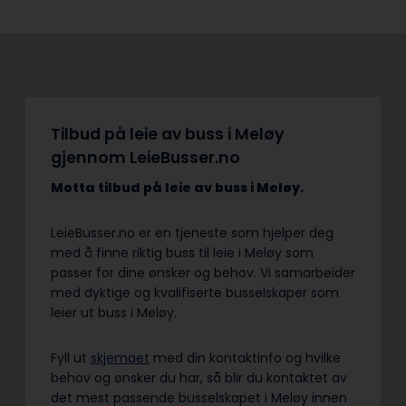
Tilbud på leie av buss i Meløy
gjennom LeieBusser.no
Motta tilbud på leie av buss
i Meløy.
LeieBusser.no er en tjeneste som hjelper deg
med å finne riktig buss til leie i Meløy som
passer for dine ønsker og behov. Vi samarbeider
med dyktige og kvalifiserte busselskaper som
leier ut buss i Meløy.
Fyll ut
skjemaet
med din kontaktinfo og hvilke
behov og ønsker du har, så blir du kontaktet av
det mest passende busselskapet i Meløy innen