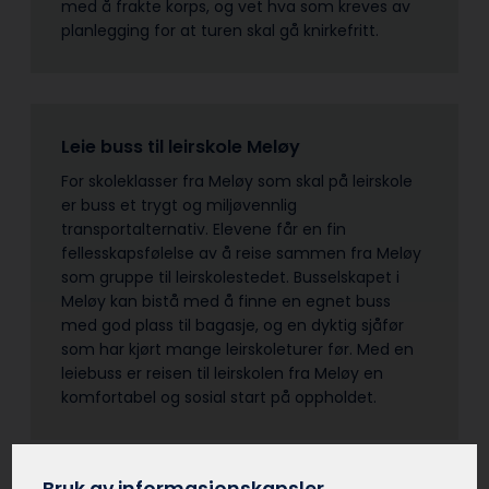
med å frakte korps, og vet hva som kreves av
planlegging for at turen skal gå knirkefritt.
Leie buss til leirskole Meløy
For skoleklasser fra Meløy som skal på leirskole
er buss et trygt og miljøvennlig
transportalternativ. Elevene får en fin
fellesskapsfølelse av å reise sammen fra Meløy
som gruppe til leirskolestedet. Busselskapet i
Meløy kan bistå med å finne en egnet buss
med god plass til bagasje, og en dyktig sjåfør
som har kjørt mange leirskoleturer før. Med en
leiebuss er reisen til leirskolen fra Meløy en
komfortabel og sosial start på oppholdet.