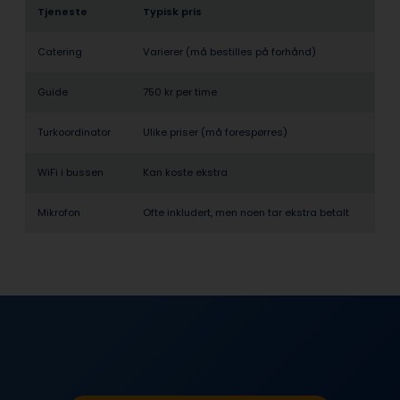
Tjeneste
Typisk pris
Catering
Varierer (må bestilles på forhånd)
Guide
750 kr per time
Turkoordinator
Ulike priser (må forespørres)
WiFi i bussen
Kan koste ekstra
Mikrofon
Ofte inkludert, men noen tar ekstra betalt