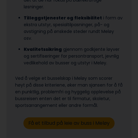
det at de har fokus på bærekraftige
løsninger.
Tilleggstjenester og fleksibilitet
i form av
ekstra utstyr, spesialtilpasninger, på- og
avstigning på ønskede steder rundt Meløy
osv.
Kvalitetssikring
gjennom godkjente løyver
og sertifiseringer for persontransport, jevnlig
vedlikehold av busser og utstyr i Meløy.
Ved å velge et busselskap i Meløy som scorer
høyt på disse kriteriene, øker man sjansen for å få
en punktlig, problemfri og hyggelig opplevelse på
bussreisen enten det er til firmatur, skoletur,
sports­arrangement eller andre formål.
Få et tilbud på leie av buss i Meløy