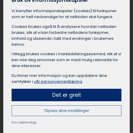
Bruk av informasjonskapsler
Leie buss til lag og foreninger Meløy
Vi benytter informasjons­kapsler (cookies) til funksjoner
Idrettslag, foreninger, klubber og organisasjoner
som er helt nødvendige for at nettsiden skal fungere.
i Meløy har mange anledninger til å leie buss.
Cookies brukes også til å analysere hvordan nettsiden
Det kan være lettere å leie buss i Meløy når de
brukes, slik at vi kan forbedre nettsidens funksjoner,
skal til kamper, cuper, samlinger, events, turer
innhold og utseende i takt med endringer i brukernes
eller andre aktiviteter. Å reise sammen fra
behov.
Meløy som lag eller forening skaper samhold og
I tillegg brukes cookies i markedsførings­øyemed, slik at vi
lagånd, samtidig som det er en praktisk og
kan vise deg annonser som er mest mulig relevante for
rimelig reisemåte når mange skal samme vei.
dine interesser.
Busselskapet i Meløy kan hjelpe med å finne
passende busstørrelse til gruppen, og sørge for
Du finner mer informasjon og kan oppdatere dine
at bussen er utstyrt med det dere trenger for
samtykker i
vår personvernerklæring
.
en vellykket tur.
Det er greit
Tilpass dine innstillinger
Leie buss til private arrangement Meløy
Kun nødvendige
Leie av buss kan være en god løsning for