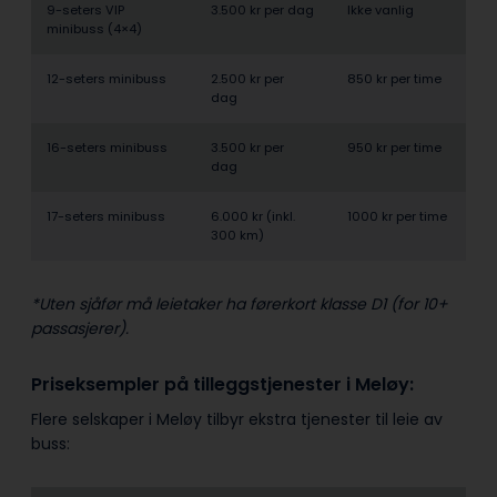
9-seters VIP
3.500 kr per dag
Ikke vanlig
minibuss (4×4)
12-seters minibuss
2.500 kr per
850 kr per time
dag
16-seters minibuss
3.500 kr per
950 kr per time
dag
17-seters minibuss
6.000 kr (inkl.
1000 kr per time
300 km)
*Uten sjåfør må leietaker ha førerkort klasse D1 (for 10+
passasjerer).
Priseksempler på tilleggstjenester i Meløy:
Flere selskaper i Meløy tilbyr ekstra tjenester til leie av
buss: