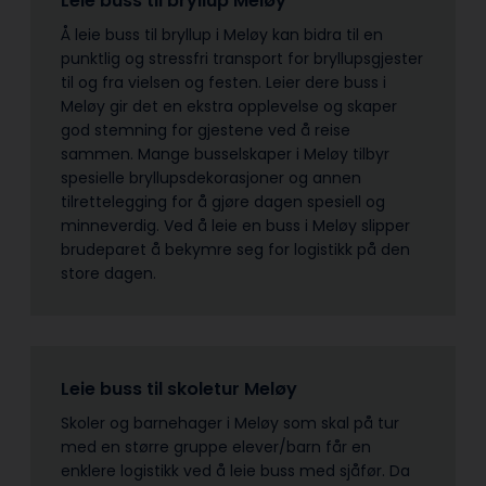
Leie buss til bryllup Meløy
Å leie buss til bryllup i Meløy kan bidra til en
punktlig og stressfri transport for bryllupsgjester
til og fra vielsen og festen. Leier dere buss i
Meløy gir det en ekstra opplevelse og skaper
god stemning for gjestene ved å reise
sammen. Mange busselskaper i Meløy tilbyr
spesielle bryllupsdekorasjoner og annen
tilrettelegging for å gjøre dagen spesiell og
minneverdig. Ved å leie en buss i Meløy slipper
brudeparet å bekymre seg for logistikk på den
store dagen.
Leie buss til skoletur Meløy
Skoler og barnehager i Meløy som skal på tur
med en større gruppe elever/barn får en
enklere logistikk ved å leie buss med sjåfør. Da