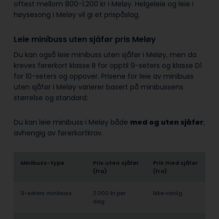
oftest mellom 800-1.200 kr i Meløy. Helgeleie og leie i
høysesong i Meløy vil gi et prispåslag.
Leie minibuss uten sjåfør pris Meløy
Du kan også leie minibuss uten sjåfør i Meløy, men da
kreves førerkort klasse B for opptil 9-seters og klasse D1
for 10-seters og oppover. Prisene for leie av minibuss
uten sjåfør i Meløy varierer basert på minibussens
størrelse og standard:
Du kan leie minibuss i Meløy både
med og uten sjåfør
,
avhengig av førerkortkrav.
Minibuss-type
Pris uten sjåfør
Pris med sjåfør
(fra)
(fra)
9-seters minibuss
2.000 kr per
Ikke vanlig
dag