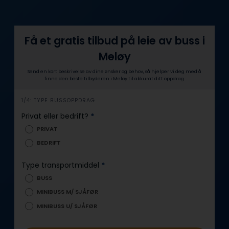
Få et gratis tilbud på leie av buss i
Meløy
Send en kort beskrivelse av dine ønsker og behov, så hjelper vi deg med å
finne den beste tilbyderen i Meløy til akkurat ditt oppdrag.
i
1/4: TYPE BUSSOPPDRAG
n
Privat eller bedrift?
*
n
PRIVAT
h
BEDRIFT
o
l
Type transportmiddel
*
d
BUSS
MINIBUSS M/ SJÅFØR
MINIBUSS U/ SJÅFØR