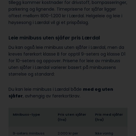
tillegg kommer kostnader for drivstoff, bompasseringer,
parkering og lignende. Timeprisene for sjåfør ligger
oftest mellom 800-1.200 kr i Lærdal. Helgeleie og leie i
høysesong i Lærdal vil gi et prispåslag.
Leie minibuss uten sjåfør pris Lærdal
Du kan også leie minibuss uten sjåfør i Lærdal, men da
kreves førerkort klasse B for opptil 9-seters og klasse D1
for 10-seters og oppover. Prisene for leie av minibuss
uten sjåfør i Lærdal varierer basert på minibussens
størrelse og standard:
Du kan leie minibuss i Lærdal både
med og uten
sjåfør
, avhengig av førerkortkrav.
Minibuss-type
Pris uten sjåfør
Pris med sjåfør
(fra)
(fra)
9-seters minibuss
2.000 kr per
Ikke vanlig