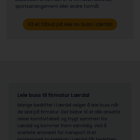
sports­arrangement eller andre formål.
Få et tilbud på leie av buss i Lærdal
Leie buss til firmatur Lærdal
Mange bedrifter i Lærdal velger å leie buss når
de skal på firmatur. Det bidrar til at alle ansatte
reiser komfortabelt og trygt sammen fra
Lærdal og kommer frem samtidig. Ved å
overlate ansvaret for transport til et
profesjonelt busselskap i Lærdal får bedriften