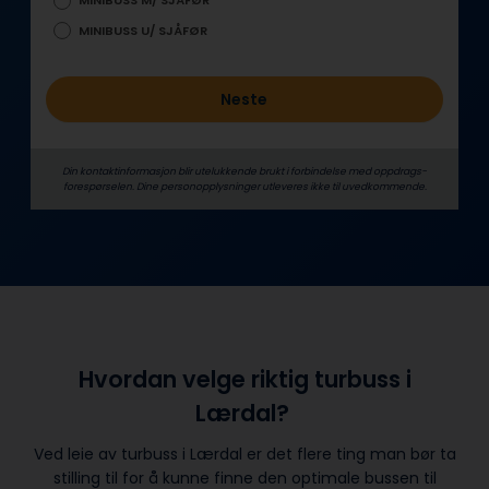
MINIBUSS M/ SJÅFØR
MINIBUSS U/ SJÅFØR
Neste
Din kontaktinformasjon blir utelukkende brukt i forbindelse med oppdrags­
forespørselen. Dine person­­opplysninger utleveres ikke til uvedkommende.
Hvordan velge riktig turbuss i
Lærdal?
Ved leie av turbuss i Lærdal er det flere ting man bør ta
stilling til for å kunne finne den optimale bussen til