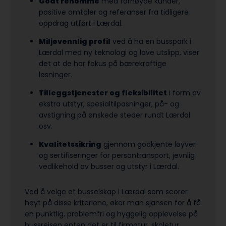
Godt renommé
med fornøyde kunder,
positive omtaler og referanser fra tidligere
oppdrag utført i Lærdal.
Miljøvennlig profil
ved å ha en busspark i
Lærdal med ny teknologi og lave utslipp, viser
det at de har fokus på bærekraftige
løsninger.
Tilleggstjenester og fleksibilitet
i form av
ekstra utstyr, spesialtilpasninger, på- og
avstigning på ønskede steder rundt Lærdal
osv.
Kvalitetssikring
gjennom godkjente løyver
og sertifiseringer for persontransport, jevnlig
vedlikehold av busser og utstyr i Lærdal.
Ved å velge et busselskap i Lærdal som scorer
høyt på disse kriteriene, øker man sjansen for å få
en punktlig, problemfri og hyggelig opplevelse på
bussreisen enten det er til firmatur, skoletur,