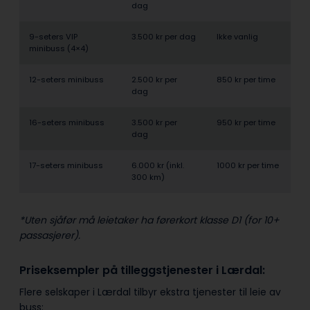
dag
9-seters VIP
3.500 kr per dag
Ikke vanlig
minibuss (4×4)
12-seters minibuss
2.500 kr per
850 kr per time
dag
16-seters minibuss
3.500 kr per
950 kr per time
dag
17-seters minibuss
6.000 kr (inkl.
1000 kr per time
300 km)
*Uten sjåfør må leietaker ha førerkort klasse D1 (for 10+
passasjerer).
Priseksempler på tilleggstjenester i Lærdal:
Flere selskaper i Lærdal tilbyr ekstra tjenester til leie av
buss: