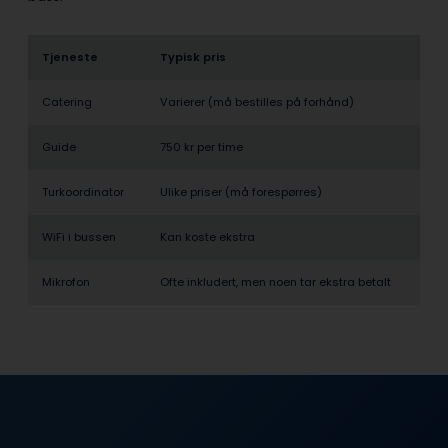
Tjeneste
Typisk pris
Catering
Varierer (må bestilles på forhånd)
Guide
750 kr per time
Turkoordinator
Ulike priser (må forespørres)
WiFi i bussen
Kan koste ekstra
Mikrofon
Ofte inkludert, men noen tar ekstra betalt