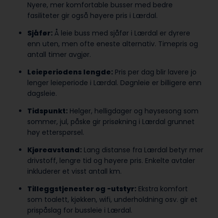
Nyere, mer komfortable busser med bedre
fasiliteter gir også høyere pris i Lærdal.
Sjåfør:
Å leie buss med sjåfør i Lærdal er dyrere
enn uten, men ofte eneste alternativ. Timepris og
antall timer avgjør.
Leieperiodens lengde:
Pris per dag blir lavere jo
lenger leieperiode i Lærdal. Døgnleie er billigere enn
dagsleie.
Tidspunkt:
Helger, helligdager og høysesong som
sommer, jul, påske gir prisøkning i Lærdal grunnet
høy etterspørsel.
Kjøreavstand:
Lang distanse fra Lærdal betyr mer
drivstoff, lengre tid og høyere pris. Enkelte avtaler
inkluderer et visst antall km.
Tilleggstjenester og -utstyr:
Ekstra komfort
som toalett, kjøkken, wifi, underholdning osv. gir et
prispåslag for bussleie i Lærdal.