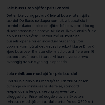
Leie buss uten sjåfør pris Lærdal
Det er ikke vanlig praksis å leie ut busser uten sjåfør i
Lærdal. De fleste selskaper som tilbyr bussutleie i
Lærdal inkluderer alltid en sjåfør, både av praktiske og
sikkerhetsmessige hensyn. Skulle du likevel ønske å leie
en buss uten sjåfør i Lærdal, må du kontakte
busselskapene for en individuell vurdering. Vær
oppmerksom på at det kreves førerkort klasse D for å
kjøre buss over 8 meter eller med plass til flere enn 16
passasjerer. Prisene i Lærdal vil kunne variere mye
avhengig av busstype og leieperiode.
Leie minibuss med sjåfør pris Lærdal
Skal du leie minibuss med sjåfør i Lærdal, vil prisen
avhenge av minibussens størrelse, standard,
leieperiodens lengde, sesong og eventuelt
tilleggsutstyr. Priser på dagsleie av en 16-seters
minibuss med sjåfør i Lærdal starter fra ca. 3.500 kr. I