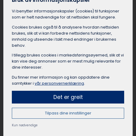
Bruk av informasjonskapsler
egnet buss med god plass til bagasje, og en
Vi benytter informasjons­kapsler (cookies) til funksjoner
dyktig sjåfør som har kjørt mange leirskoleturer
som er helt nødvendige for at nettsiden skal fungere.
før. Med en leiebuss er reisen til leirskolen fra
Lærdal en komfortabel og sosial start på
Cookies brukes også til å analysere hvordan nettsiden
oppholdet.
brukes, slik at vi kan forbedre nettsidens funksjoner,
innhold og utseende i takt med endringer i brukernes
behov.
I tillegg brukes cookies i markedsførings­øyemed, slik at vi
kan vise deg annonser som er mest mulig relevante for
Leie buss til lag og foreninger Lærdal
dine interesser.
Idrettslag, foreninger, klubber og organisasjoner
Du finner mer informasjon og kan oppdatere dine
i Lærdal har mange anledninger til å leie buss.
samtykker i
vår personvernerklæring
.
Det kan være lettere å leie buss i Lærdal når de
skal til kamper, cuper, samlinger, events, turer
Det er greit
eller andre aktiviteter. Å reise sammen fra
Lærdal som lag eller forening skaper samhold
Tilpass dine innstillinger
og lagånd, samtidig som det er en praktisk og
rimelig reisemåte når mange skal samme vei.
Kun nødvendige
Busselskapet i Lærdal kan hjelpe med å finne
passende busstørrelse til gruppen, og sørge for