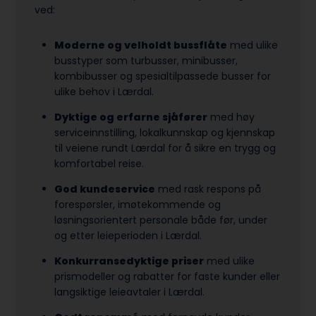
ved:
Moderne og velholdt bussflåte
med ulike
busstyper som turbusser, minibusser,
kombibusser og spesialtilpassede busser for
ulike behov i Lærdal.
Dyktige og erfarne sjåfører
med høy
serviceinnstilling, lokalkunnskap og kjennskap
til veiene rundt Lærdal for å sikre en trygg og
komfortabel reise.
God kundeservice
med rask respons på
forespørsler, imøtekommende og
løsningsorientert personale både før, under
og etter leieperioden i Lærdal.
Konkurransedyktige priser
med ulike
prismodeller og rabatter for faste kunder eller
langsiktige leieavtaler i Lærdal.