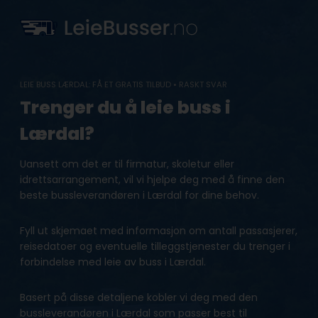
Skip
to
content
LEIE BUSS LÆRDAL: FÅ ET GRATIS TILBUD • RASKT SVAR
Trenger du å leie buss i
Lærdal?
Uansett om det er til firmatur, skoletur eller
idrettsarrangement, vil vi hjelpe deg med å finne den
beste bussleverandøren i Lærdal for dine behov.
Fyll ut skjemaet med informasjon om antall passasjerer,
reisedatoer og eventuelle tilleggstjenester du trenger i
forbindelse med leie av buss i Lærdal.
Basert på disse detaljene kobler vi deg med den
bussleverandøren i Lærdal som passer best til