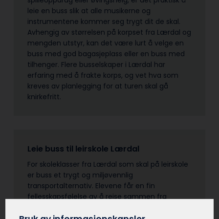
leie en buss slik at alle musikerne og
instrumentene kommer seg trygt dit de skal.
Avhengig av størrelsen på korpset fra Lærdal og
mengden utstyr, kan det være lurt å velge en
buss med god bagasjeplass eller en buss med
tilhenger. Flere busselskaper i Lærdal har
erfaring med å frakte korps, og vet hva som
kreves av planlegging for at turen skal gå
knirkefritt.
Leie buss til leirskole Lærdal
For skoleklasser fra Lærdal som skal på leirskole
er buss et trygt og miljøvennlig
transportalternativ. Elevene får en fin
fellesskapsfølelse av å reise sammen fra
Lærdal som gruppe til leirskolestedet.
Busselskapet i Lærdal kan bistå med å finne en