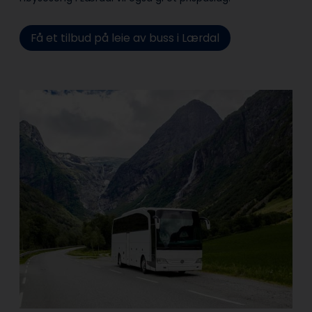
Få et tilbud på leie av buss i Lærdal