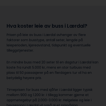
Hva koster leie av buss i Lærdal?
Prisen på leie av buss i Lærdal avhenger av flere
faktorer som busstype, antall seter, lengde på
leieperioden, kjøreavstand, tidspunkt og eventuelle
tilleggstjenester.
En mindre buss med 20 seter til en dagstur i Lærdal kan
koste fra rundt 5.000 kr, mens en stor turbuss med
plass til 50 passasjerer på en flerdagers tur vil ha en
betydelig høyere pris.
Timeprisen for buss med sjåfør i Lærdal ligger typisk
mellom 900 og 1.200 kr. I tillegg kommer gjerne et
oppmøtegebyr på 2.000-3.000 kr. Helgeleie og leie i
høysesong i Lærdal vil også gi et prispåslag.