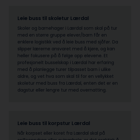
Leie buss til skoletur Lærdal
Skoler og barnehager i Lærdal som skal på tur
med en større gruppe elever/barn får en
enklere logistikk ved å leie buss med sjåfør. Da
slipper lærerne ansvaret med å kjøre, og kan
heller fokusere på å følge opp elevene. Et
profesjonelt busselskap i Lærdal har erfaring
med å planlegge turer tilpasset barn i ulike
aldre, og vet hva som skal til for en vellykket
skoletur med buss fra Lærdal, enten det er en
dagstur eller lengre tur med overnatting.
Leie buss til korpstur Lærdal
Når korpset eller koret fra Lærdal skal på
spilleoppdrag eller øvingshelg, er det praktisk å