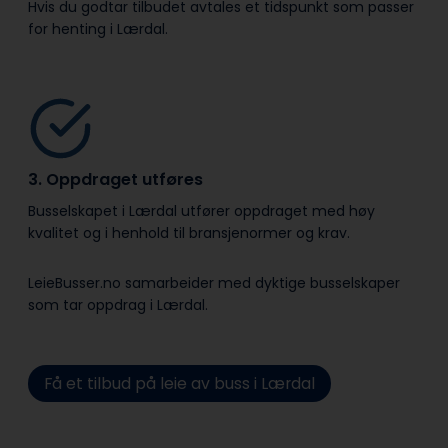
Hvis du godtar tilbudet avtales et tidspunkt som passer
for henting i Lærdal.
3. Oppdraget utføres
Busselskapet i Lærdal utfører oppdraget med høy
kvalitet og i henhold til bransje­normer og krav.
LeieBusser.no samarbeider med dyktige busselskaper
som tar oppdrag i Lærdal.
Få et tilbud på leie av buss i Lærdal