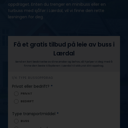
oppdraget. Enten du trenger en minibuss eller en
turbuss med sjåfør i Lærdal, vil vi finne den rette
løsningen for deg.
Få et gratis tilbud på leie av buss i
Lærdal
Send en kort beskrivelse av dine ønsker og behov, så hjelper vi deg med å
finne den beste tilbyderen i Lærdal til akkurat ditt oppdrag.
h
1/4: TYPE BUSSOPPDRAG
e
Privat eller bedrift?
*
r
PRIVAT
o
BEDRIFT
Type transportmiddel
*
BUSS