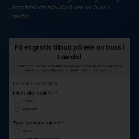
uforpliktende tilbud på leie av buss i
Lærdal.
Få et gratis tilbud på leie av buss i
Lærdal
Send en kort beskrivelse av dine ønsker og behov, så hjelper vi deg med å
finne den beste tilbyderen i Lærdal til akkurat ditt oppdrag.
i
1/4: TYPE BUSSOPPDRAG
n
Privat eller bedrift?
*
n
PRIVAT
h
BEDRIFT
o
l
Type transportmiddel
*
d
BUSS