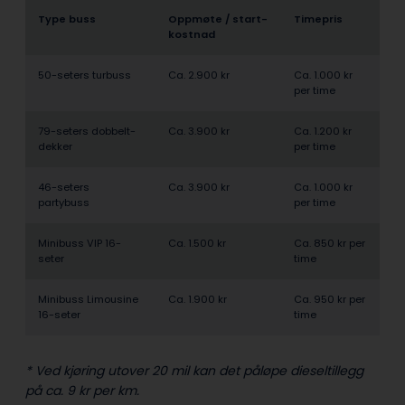
Type buss
Oppmøte / start­
Timepris
kostnad
50-seters turbuss
Ca. 2.900 kr
Ca. 1.000 kr
per time
79-seters dobbelt­
Ca. 3.900 kr
Ca. 1.200 kr
dekker
per time
46-seters
Ca. 3.900 kr
Ca. 1.000 kr
partybuss
per time
Minibuss VIP 16-
Ca. 1.500 kr
Ca. 850 kr per
seter
time
Minibuss Limousine
Ca. 1.900 kr
Ca. 950 kr per
16-seter
time
* Ved kjøring utover 20 mil kan det påløpe dieseltillegg
på ca. 9 kr per km.