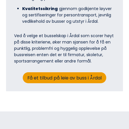
Kvalitetssikring
gjennom godkjente løyver
og sertifiseringer for persontransport, jevnlig
vedlikehold av busser og utstyr i Årdal.
Ved å velge et busselskap i Årdal som scorer høyt
på disse kriteriene, øker man sjansen for å få en
punktlig, problemfri og hyggelig opplevelse på
bussreisen enten det er til firmatur, skoletur,
sports­arrangement eller andre formål.
Få et tilbud på leie av buss i Årdal