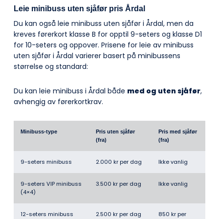
Leie minibuss uten sjåfør pris Årdal
Du kan også leie minibuss uten sjåfør i Årdal, men da
kreves førerkort klasse B for opptil 9-seters og klasse D1
for 10-seters og oppover. Prisene for leie av minibuss
uten sjåfør i Årdal varierer basert på minibussens
størrelse og standard:
Du kan leie minibuss i Årdal både
med og uten sjåfør
,
avhengig av førerkortkrav.
Minibuss-type
Pris uten sjåfør
Pris med sjåfør
(fra)
(fra)
9-seters minibuss
2.000 kr per dag
Ikke vanlig
9-seters VIP minibuss
3.500 kr per dag
Ikke vanlig
(4×4)
12-seters minibuss
2.500 kr per dag
850 kr per