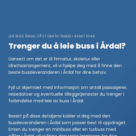
Skip
to
content
LEIE BUSS ÅRDAL: FÅ ET GRATIS TILBUD • RASKT SVAR
Trenger du å leie buss i Årdal?
Uansett om det er til firmatur, skoletur eller
idrettsarrangement, vil vi hjelpe deg med å finne den
beste bussleverandøren i Årdal for dine behov.
Fyll ut skjemaet med informasjon om antall passasjerer,
reisedatoer og eventuelle tilleggstjenester du trenger i
forbindelse med leie av buss i Årdal.
Basert på disse detaljene kobler vi deg med den
bussleverandøren i Årdal som passer best til oppdraget.
Enten du trenger en minibuss eller en turbuss med
sjåfør i Årdal, vil vi finne den rette løsningen for deg.