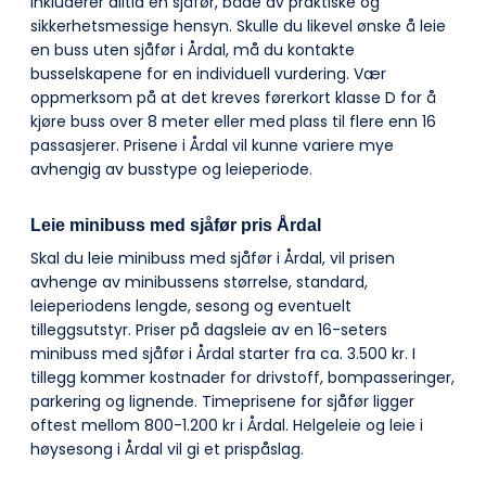
inkluderer alltid en sjåfør, både av praktiske og
sikkerhetsmessige hensyn. Skulle du likevel ønske å leie
en buss uten sjåfør i Årdal, må du kontakte
busselskapene for en individuell vurdering. Vær
oppmerksom på at det kreves førerkort klasse D for å
kjøre buss over 8 meter eller med plass til flere enn 16
passasjerer. Prisene i Årdal vil kunne variere mye
avhengig av busstype og leieperiode.
Leie minibuss med sjåfør pris Årdal
Skal du leie minibuss med sjåfør i Årdal, vil prisen
avhenge av minibussens størrelse, standard,
leieperiodens lengde, sesong og eventuelt
tilleggsutstyr. Priser på dagsleie av en 16-seters
minibuss med sjåfør i Årdal starter fra ca. 3.500 kr. I
tillegg kommer kostnader for drivstoff, bompasseringer,
parkering og lignende. Timeprisene for sjåfør ligger
oftest mellom 800-1.200 kr i Årdal. Helgeleie og leie i
høysesong i Årdal vil gi et prispåslag.