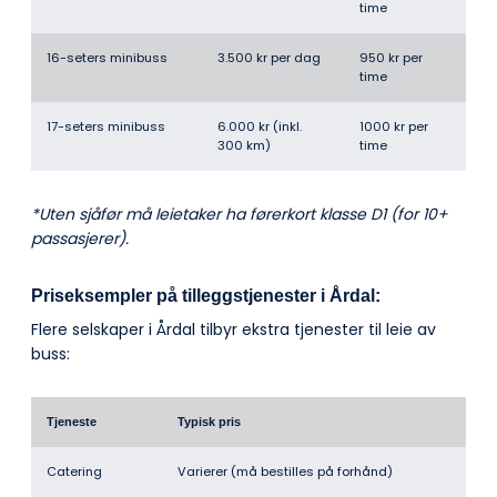
time
16-seters minibuss
3.500 kr per dag
950 kr per
time
17-seters minibuss
6.000 kr (inkl.
1000 kr per
300 km)
time
*Uten sjåfør må leietaker ha førerkort klasse D1 (for 10+
passasjerer).
Priseksempler på tilleggstjenester i Årdal:
Flere selskaper i Årdal tilbyr ekstra tjenester til leie av
buss:
Tjeneste
Typisk pris
Catering
Varierer (må bestilles på forhånd)