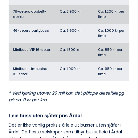
79-seters dobbelt­
Ca. 3.900 kr
Ca. 1.200 kr per
dekker
time
46-seters partybuss
Ca. 3.900 kr
Ca. 1.000 kr per
time
Minibuss VIP 16-seter
Ca. 1.500 kr
Ca. 850 kr per
time
Minibuss Limousine
Ca. 1.900 kr
Ca. 950 kr per
16-seter
time
* Ved kjøring utover 20 mil kan det påløpe dieseltillegg
på ca. 9 kr per km.
Leie buss uten sjåfør pris Årdal
Det er ikke vanlig praksis å leie ut busser uten sjåfør i
Årdal. De fleste selskaper som tilbyr bussutleie i Årdal