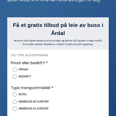
Få et gratis tilbud på leie av buss i
Årdal
Send en kort beskrivelse av dine ønsker og behov, så hjelper vi deg med å
finne den beste tilbyderen i Årdal til akkurat ditt oppdrag.
h
1/4: TYPE BUSSOPPDRAG
e
Privat eller bedrift?
*
r
PRIVAT
o
BEDRIFT
Type transportmiddel
*
BUSS
MINIBUSS M/ SJÅFØR
MINIBUSS U/ SJÅFØR