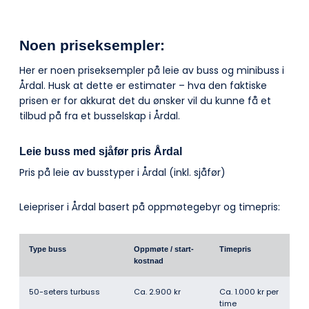
Noen priseksempler:
Her er noen priseksempler på leie av buss og minibuss i
Årdal. Husk at dette er estimater – hva den faktiske
prisen er for akkurat det du ønsker vil du kunne få et
tilbud på fra et busselskap i Årdal.
Leie buss med sjåfør pris Årdal
Pris på leie av busstyper i Årdal (inkl. sjåfør)
Leiepriser i Årdal basert på oppmøtegebyr og timepris:
Type buss
Oppmøte / start­
Timepris
kostnad
50-seters turbuss
Ca. 2.900 kr
Ca. 1.000 kr per
time