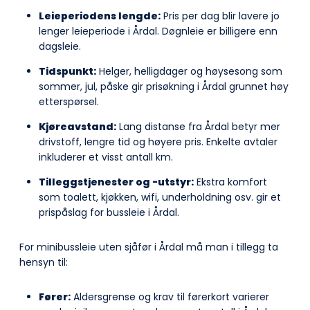
Leieperiodens lengde:
Pris per dag blir lavere jo
lenger leieperiode i Årdal. Døgnleie er billigere enn
dagsleie.
Tidspunkt:
Helger, helligdager og høysesong som
sommer, jul, påske gir prisøkning i Årdal grunnet høy
etterspørsel.
Kjøreavstand:
Lang distanse fra Årdal betyr mer
drivstoff, lengre tid og høyere pris. Enkelte avtaler
inkluderer et visst antall km.
Tilleggstjenester og -utstyr:
Ekstra komfort
som toalett, kjøkken, wifi, underholdning osv. gir et
prispåslag for bussleie i Årdal.
For minibussleie uten sjåfør i Årdal må man i tillegg ta
hensyn til:
Fører:
Aldersgrense og krav til førerkort varierer