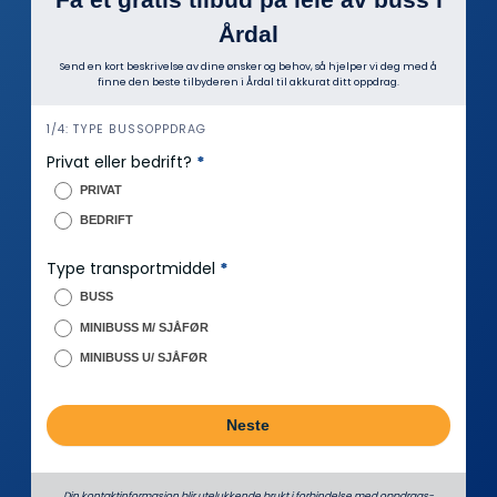
Årdal
Send en kort beskrivelse av dine ønsker og behov, så hjelper vi deg med å
finne den beste tilbyderen i Årdal til akkurat ditt oppdrag.
i
1/4: TYPE BUSSOPPDRAG
n
Privat eller bedrift?
*
n
PRIVAT
h
BEDRIFT
o
l
Type transportmiddel
*
d
BUSS
MINIBUSS M/ SJÅFØR
MINIBUSS U/ SJÅFØR
Neste
Din kontaktinformasjon blir utelukkende brukt i forbindelse med oppdrags­