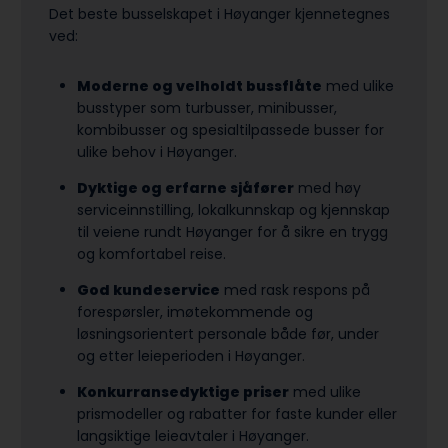
Det beste busselskapet i Høyanger kjennetegnes
ved:
Moderne og velholdt bussflåte
med ulike
busstyper som turbusser, minibusser,
kombibusser og spesialtilpassede busser for
ulike behov i Høyanger.
Dyktige og erfarne sjåfører
med høy
serviceinnstilling, lokalkunnskap og kjennskap
til veiene rundt Høyanger for å sikre en trygg
og komfortabel reise.
God kundeservice
med rask respons på
forespørsler, imøtekommende og
løsningsorientert personale både før, under
og etter leieperioden i Høyanger.
Konkurransedyktige priser
med ulike
prismodeller og rabatter for faste kunder eller
langsiktige leieavtaler i Høyanger.