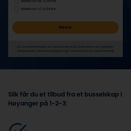
MINIBUSS M/ SJÅFØR
MINIBUSS U/ SJÅFØR
Neste
Din kontaktinformasjon blir utelukkende brukt i forbindelse med oppdrags­
forespørselen. Dine person­­opplysninger utleveres ikke til uvedkommende.
Slik får du et tilbud fra et busselskap i
Høyanger på
1-2-3: