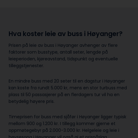
Hva koster leie av buss i Høyanger?
Prisen på leie av buss i Høyanger avhenger av flere
faktorer som busstype, antall seter, lengde på
leieperioden, kjøreavstand, tidspunkt og eventuelle
tilleggstjenester.
En mindre buss med 20 seter til en dagstur i Høyanger
kan koste fra rundt 5.000 kr, mens en stor turbuss med
plass til 50 passasjerer på en flerdagers tur vil ha en
betydelig høyere pris.
Timeprisen for buss med sjåfør i Høyanger ligger typisk
mellom 900 og 1.200 kr. I tillegg kommer gjerne et
oppmøtegebyr på 2.000-3.000 kr. Helgeleie og leie i
høysesong i Høyanger vil også gi et prispåslag.