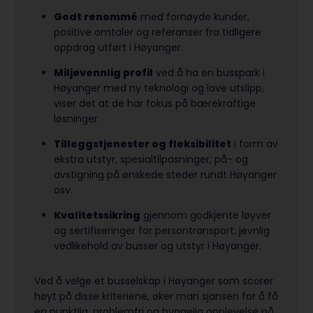
Godt renommé
med fornøyde kunder,
positive omtaler og referanser fra tidligere
oppdrag utført i Høyanger.
Miljøvennlig profil
ved å ha en busspark i
Høyanger med ny teknologi og lave utslipp,
viser det at de har fokus på bærekraftige
løsninger.
Tilleggstjenester og fleksibilitet
i form av
ekstra utstyr, spesialtilpasninger, på- og
avstigning på ønskede steder rundt Høyanger
osv.
Kvalitetssikring
gjennom godkjente løyver
og sertifiseringer for persontransport, jevnlig
vedlikehold av busser og utstyr i Høyanger.
Ved å velge et busselskap i Høyanger som scorer
høyt på disse kriteriene, øker man sjansen for å få
en punktlig, problemfri og hyggelig opplevelse på