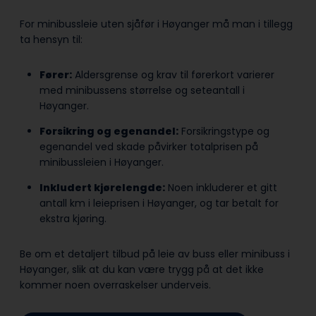
For minibussleie uten sjåfør i Høyanger må man i tillegg
ta hensyn til:
Fører:
Aldersgrense og krav til førerkort varierer
med minibussens størrelse og seteantall i
Høyanger.
Forsikring og egenandel:
Forsikringstype og
egenandel ved skade påvirker totalprisen på
minibussleien i Høyanger.
Inkludert kjørelengde:
Noen inkluderer et gitt
antall km i leieprisen i Høyanger, og tar betalt for
ekstra kjøring.
Be om et detaljert tilbud på leie av buss eller minibuss i
Høyanger, slik at du kan være trygg på at det ikke
kommer noen overraskelser underveis.