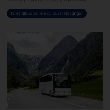
Få et tilbud på leie av buss i Høyanger