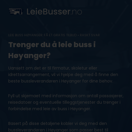
Skip
to
content
LEIE BUSS HØYANGER: FÅ ET GRATIS TILBUD • RASKT SVAR
Trenger du å leie buss i
Høyanger?
Uansett om det er til firmatur, skoletur eller
idrettsarrangement, vil vi hjelpe deg med å finne den
beste bussleverandøren i Høyanger for dine behov.
Fyll ut skjemaet med informasjon om antall passasjerer,
reisedatoer og eventuelle tilleggstjenester du trenger i
forbindelse med leie av buss i Høyanger.
Basert på disse detaljene kobler vi deg med den
bussleverandøren i Høyanger som passer best til