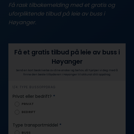
Få rask tilbakemelding med et gratis og
uforpliktende tilbud på leie av buss i
Høyanger.
Få et gratis tilbud på leie av buss i
Høyanger
Send en kort beskrivelse av dine ønsker og behov, så hjelper vi deg med å
finne den beste tilbyderen i Høyanger til akkurat ditt oppdrag.
i
1/4: TYPE BUSSOPPDRAG
n
Privat eller bedrift?
*
n
PRIVAT
h
BEDRIFT
o
l
Type transportmiddel
*
d
BUSS