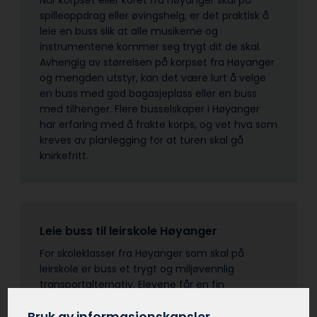
spilleoppdrag eller øvingshelg, er det praktisk å
leie en buss slik at alle musikerne og
instrumentene kommer seg trygt dit de skal.
Avhengig av størrelsen på korpset fra Høyanger
og mengden utstyr, kan det være lurt å velge
en buss med god bagasjeplass eller en buss
med tilhenger. Flere busselskaper i Høyanger
har erfaring med å frakte korps, og vet hva som
kreves av planlegging for at turen skal gå
knirkefritt.
Leie buss til leirskole Høyanger
For skoleklasser fra Høyanger som skal på
leirskole er buss et trygt og miljøvennlig
transportalternativ. Elevene får en fin
fellesskapsfølelse av å reise sammen fra
Høyanger som gruppe til leirskolestedet.