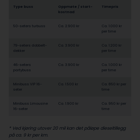
Type buss
Oppmøte / start­
Timepris
kostnad
50-seters turbuss
Ca. 2.900 kr
Ca. 1.000 kr
per time
79-seters dobbelt­
Ca. 3.900 kr
Ca. 1.200 kr
dekker
per time
46-seters
Ca. 3.900 kr
Ca. 1.000 kr
partybuss
per time
Minibuss VIP 16-
Ca. 1.500 kr
Ca. 850 kr per
seter
time
Minibuss Limousine
Ca. 1.900 kr
Ca. 950 kr per
16-seter
time
* Ved kjøring utover 20 mil kan det påløpe dieseltillegg
på ca. 9 kr per km.