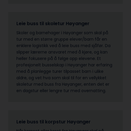
Leie buss til skoletur Høyanger
Skoler og barnehager i Høyanger som skal på
tur med en større gruppe elever/barn får en
enklere logistikk ved å leie buss med sjåfør. Da
slipper lærerne ansvaret med å kjøre, og kan
heller fokusere på å følge opp elevene. Et
profesjonelt busselskap i Høyanger har erfaring
med å planlegge turer tilpasset barn i ulike
aldre, og vet hva som skal til for en vellykket
skoletur med buss fra Høyanger, enten det er
en dagstur eller lengre tur med overnatting.
Leie buss til korpstur Høyanger
Når korpset eller koret fra Høyanger skal på