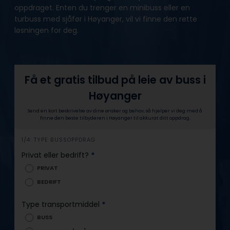
oppdraget. Enten du trenger en minibuss eller en
turbuss med sjåfør i Høyanger, vil vi finne den rette
løsningen for deg.
Få et gratis tilbud på leie av buss i
Høyanger
Send en kort beskrivelse av dine ønsker og behov, så hjelper vi deg med å
finne den beste tilbyderen i Høyanger til akkurat ditt oppdrag.
h
1/4: TYPE BUSSOPPDRAG
e
Privat eller bedrift?
*
r
PRIVAT
o
BEDRIFT
Type transportmiddel
*
BUSS