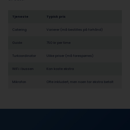
Tjeneste
Typisk pris
Catering
Varierer (må bestilles på forhånd)
Guide
750 kr per time
Turkoordinator
Ulike priser (må forespørres)
WiFi i bussen
Kan koste ekstra
Mikrofon
Ofte inkludert, men noen tar ekstra betalt