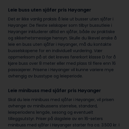
Leie buss uten sjåfør pris Høyanger
Det er ikke vanlig praksis å leie ut busser uten sjåfør i
Høyanger. De fleste selskaper som tilbyr bussutleie i
Høyanger inkluderer alltid en sjåfør, både av praktiske
og sikkerhetsmessige hensyn. Skulle du likevel ønske å
leie en buss uten sjåfør i Høyanger, må du kontakte
busselskapene for en individuell vurdering. Vær
oppmerksom på at det kreves førerkort klasse D for å
kjøre buss over 8 meter eller med plass til flere enn 16
passasjerer. Prisene i Høyanger vil kunne variere mye
avhengig av busstype og leieperiode.
Leie minibuss med sjåfør pris Høyanger
Skal du leie minibuss med sjåfør i Høyanger, vil prisen
avhenge av minibussens størrelse, standard,
leieperiodens lengde, sesong og eventuelt
tilleggsutstyr. Priser på dagsleie av en 16-seters
minibuss med sjåfør i Høyanger starter fra ca. 3.500 kr. I