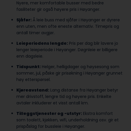
Nyere, mer komfortable busser med bedre
fasiliteter gir også høyere pris i Høyanger.
Sjåfør:
Å leie buss med sjåfør i Høyanger er dyrere
enn uten, men ofte eneste alternativ. Timepris og
antall timer avgjør.
Leieperiodens lengde:
Pris per dag blir lavere jo
lenger leieperiode i Høyanger. Døgnleie er billigere
enn dagsleie.
Tidspunkt:
Helger, helligdager og høysesong som
sommer, jul, påske gir prisøkning i Høyanger grunnet
høy etterspørsel.
Kjøreavstand:
Lang distanse fra Høyanger betyr
mer drivstoff, lengre tid og høyere pris. Enkelte
avtaler inkluderer et visst antall km.
Tilleggstjenester og -utstyr:
Ekstra komfort
som toalett, kjøkken, wifi, underholdning osv. gir et
prispåslag for bussleie i Høyanger.