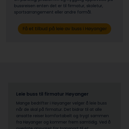
bussreisen enten det er til firmatur, skoletur,
sports­arrangement eller andre formål.
Få et tilbud på leie av buss i Høyanger
Leie buss til firmatur Høyanger
Mange bedrifter i Høyanger velger å leie buss
når de skal på firmatur. Det bidrar til at alle
ansatte reiser komfortabelt og trygt sammen
fra Høyanger og kommer frem samtidig. Ved å
overlate ansvaret for transport til et