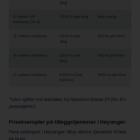
dag
9-seters VIP
3.500 kr per dag
Ikke vanlig
minibuss (4×4)
12-seters minibuss
2.500 kr per
850 kr per time
dag
16-seters minibuss
3.500 kr per
950 kr per time
dag
17-seters minibuss
6.000 kr (inkl.
1000 kr per time
300 km)
*Uten sjåfør må leietaker ha førerkort klasse D1 (for 10+
passasjerer).
Priseksempler på tilleggstjenester i Høyanger:
Flere selskaper i Høyanger tilbyr ekstra tjenester til leie
av buss: