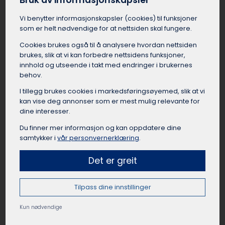
Bruk av informasjonskapsler
Busselskapet i Høyanger kan bistå med å finne
Vi benytter informasjons­kapsler (cookies) til funksjoner
en egnet buss med god plass til bagasje, og en
som er helt nødvendige for at nettsiden skal fungere.
dyktig sjåfør som har kjørt mange leirskoleturer
før. Med en leiebuss er reisen til leirskolen fra
Cookies brukes også til å analysere hvordan nettsiden
Høyanger en komfortabel og sosial start på
brukes, slik at vi kan forbedre nettsidens funksjoner,
oppholdet.
innhold og utseende i takt med endringer i brukernes
behov.
I tillegg brukes cookies i markedsførings­øyemed, slik at vi
kan vise deg annonser som er mest mulig relevante for
dine interesser.
Leie buss til lag og foreninger Høyanger
Du finner mer informasjon og kan oppdatere dine
Idrettslag, foreninger, klubber og organisasjoner
samtykker i
vår personvernerklæring
.
i Høyanger har mange anledninger til å leie
buss. Det kan være lettere å leie buss i
Det er greit
Høyanger når de skal til kamper, cuper,
samlinger, events, turer eller andre aktiviteter. Å
Tilpass dine innstillinger
reise sammen fra Høyanger som lag eller
forening skaper samhold og lagånd, samtidig
Kun nødvendige
som det er en praktisk og rimelig reisemåte når
mange skal samme vei. Busselskapet i