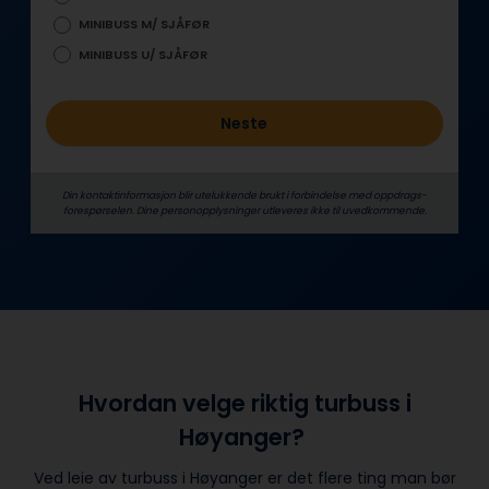
MINIBUSS M/ SJÅFØR
MINIBUSS U/ SJÅFØR
Neste
Din kontaktinformasjon blir utelukkende brukt i forbindelse med oppdrags­
forespørselen. Dine person­­opplysninger utleveres ikke til uvedkommende.
Hvordan velge riktig turbuss i
Høyanger?
Ved leie av turbuss i Høyanger er det flere ting man bør