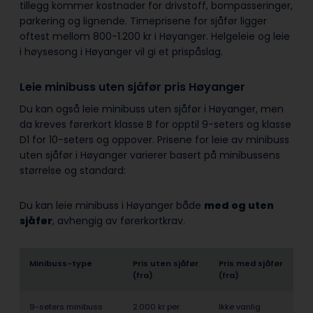
tillegg kommer kostnader for drivstoff, bompasseringer,
parkering og lignende. Timeprisene for sjåfør ligger
oftest mellom 800-1.200 kr i Høyanger. Helgeleie og leie
i høysesong i Høyanger vil gi et prispåslag.
Leie minibuss uten sjåfør pris Høyanger
Du kan også leie minibuss uten sjåfør i Høyanger, men
da kreves førerkort klasse B for opptil 9-seters og klasse
D1 for 10-seters og oppover. Prisene for leie av minibuss
uten sjåfør i Høyanger varierer basert på minibussens
størrelse og standard:
Du kan leie minibuss i Høyanger både
med og uten
sjåfør
, avhengig av førerkortkrav.
Minibuss-type
Pris uten sjåfør
Pris med sjåfør
(fra)
(fra)
9-seters minibuss
2.000 kr per
Ikke vanlig