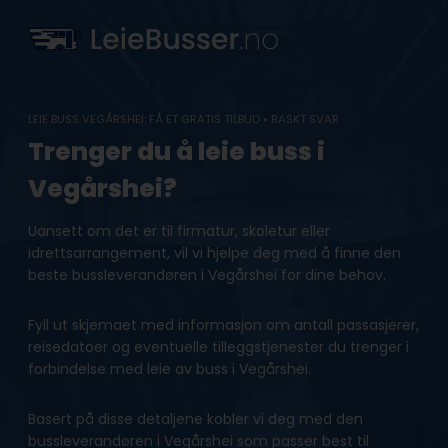
Skip
to
content
LEIE BUSS VEGÅRSHEI: FÅ ET GRATIS TILBUD • RASKT SVAR
Trenger du å leie buss i
Vegårshei?
Uansett om det er til firmatur, skoletur eller
idrettsarrangement, vil vi hjelpe deg med å finne den
beste bussleverandøren i Vegårshei for dine behov.
Fyll ut skjemaet med informasjon om antall passasjerer,
reisedatoer og eventuelle tilleggstjenester du trenger i
forbindelse med leie av buss i Vegårshei.
Basert på disse detaljene kobler vi deg med den
bussleverandøren i Vegårshei som passer best til