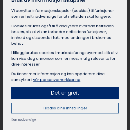
Bruk av informasjonskapsler
Busselskapet i Vegårshei kan bistå med å finne
Vi benytter informasjons­kapsler (cookies) til funksjoner
en egnet buss med god plass til bagasje, og en
som er helt nødvendige for at nettsiden skal fungere.
dyktig sjåfør som har kjørt mange leirskoleturer
før. Med en leiebuss er reisen til leirskolen fra
Cookies brukes også til å analysere hvordan nettsiden
Vegårshei en komfortabel og sosial start på
brukes, slik at vi kan forbedre nettsidens funksjoner,
oppholdet.
innhold og utseende i takt med endringer i brukernes
behov.
I tillegg brukes cookies i markedsførings­øyemed, slik at vi
kan vise deg annonser som er mest mulig relevante for
dine interesser.
Leie buss til lag og foreninger Vegårshei
Du finner mer informasjon og kan oppdatere dine
Idrettslag, foreninger, klubber og organisasjoner
samtykker i
vår personvernerklæring
.
i Vegårshei har mange anledninger til å leie
buss. Det kan være lettere å leie buss i
Det er greit
Vegårshei når de skal til kamper, cuper,
samlinger, events, turer eller andre aktiviteter. Å
Tilpass dine innstillinger
reise sammen fra Vegårshei som lag eller
forening skaper samhold og lagånd, samtidig
Kun nødvendige
som det er en praktisk og rimelig reisemåte når
mange skal samme vei. Busselskapet i