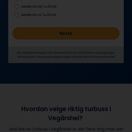
MINIBUSS M/ SJÅFØR
MINIBUSS U/ SJÅFØR
Neste
Din kontaktinformasjon blir utelukkende brukt i forbindelse med oppdrags­
forespørselen. Dine person­­opplysninger utleveres ikke til uvedkommende.
Hvordan velge riktig turbuss i
Vegårshei?
Ved leie av turbuss i Vegårshei er det flere ting man bør