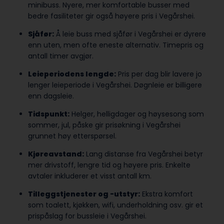
minibuss. Nyere, mer komfortable busser med
bedre fasiliteter gir også høyere pris i Vegårshei.
Sjåfør:
Å leie buss med sjåfør i Vegårshei er dyrere
enn uten, men ofte eneste alternativ. Timepris og
antall timer avgjør.
Leieperiodens lengde:
Pris per dag blir lavere jo
lenger leieperiode i Vegårshei. Døgnleie er billigere
enn dagsleie.
Tidspunkt:
Helger, helligdager og høysesong som
sommer, jul, påske gir prisøkning i Vegårshei
grunnet høy etterspørsel.
Kjøreavstand:
Lang distanse fra Vegårshei betyr
mer drivstoff, lengre tid og høyere pris. Enkelte
avtaler inkluderer et visst antall km.
Tilleggstjenester og -utstyr:
Ekstra komfort
som toalett, kjøkken, wifi, underholdning osv. gir et
prispåslag for bussleie i Vegårshei.