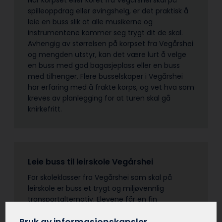
spilleoppdrag eller øvingshelg, er det praktisk å
leie en buss slik at alle musikerne og
instrumentene kommer seg trygt dit de skal.
Avhengig av størrelsen på korpset fra Vegårshei
og mengden utstyr, kan det være lurt å velge
en buss med god bagasjeplass eller en buss
med tilhenger. Flere busselskaper i Vegårshei
har erfaring med å frakte korps, og vet hva som
kreves av planlegging for at turen skal gå
knirkefritt.
Leie buss til leirskole Vegårshei
For skoleklasser fra Vegårshei som skal på
leirskole er buss et trygt og miljøvennlig
transportalternativ. Elevene får en fin
fellesskapsfølelse av å reise sammen fra
Vegårshei som gruppe til leirskolestedet.