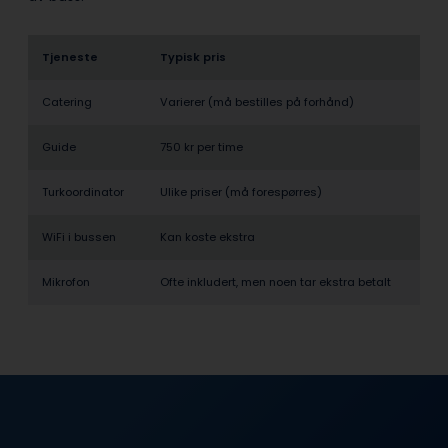
Tjeneste
Typisk pris
Catering
Varierer (må bestilles på forhånd)
Guide
750 kr per time
Turkoordinator
Ulike priser (må forespørres)
WiFi i bussen
Kan koste ekstra
Mikrofon
Ofte inkludert, men noen tar ekstra betalt