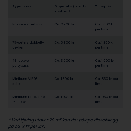
Type buss
Oppmøte / start­
Timepris
kostnad
50-seters turbuss
Ca. 2.900 kr
Ca. 1.000 kr
per time
79-seters dobbelt­
Ca. 3.900 kr
Ca. 1.200 kr
dekker
per time
46-seters
Ca. 3.900 kr
Ca. 1.000 kr
partybuss
per time
Minibuss VIP 16-
Ca. 1.500 kr
Ca. 850 kr per
seter
time
Minibuss Limousine
Ca. 1.900 kr
Ca. 950 kr per
16-seter
time
* Ved kjøring utover 20 mil kan det påløpe dieseltillegg
på ca. 9 kr per km.