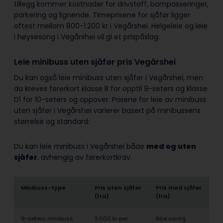
tillegg kommer kostnader for drivstoff, bompasseringer,
parkering og lignende. Timeprisene for sjåfør ligger
oftest mellom 800-1.200 kr i Vegårshei. Helgeleie og leie
i høysesong i Vegårshei vil gi et prispåslag.
Leie minibuss uten sjåfør pris Vegårshei
Du kan også leie minibuss uten sjåfør i Vegårshei, men
da kreves førerkort klasse B for opptil 9-seters og klasse
D1 for 10-seters og oppover. Prisene for leie av minibuss
uten sjåfør i Vegårshei varierer basert på minibussens
størrelse og standard:
Du kan leie minibuss i Vegårshei både
med og uten
sjåfør
, avhengig av førerkortkrav.
Minibuss-type
Pris uten sjåfør
Pris med sjåfør
(fra)
(fra)
9-seters minibuss
2.000 kr per
Ikke vanlig