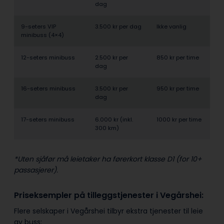
dag
9-seters VIP
3.500 kr per dag
Ikke vanlig
minibuss (4×4)
12-seters minibuss
2.500 kr per
850 kr per time
dag
16-seters minibuss
3.500 kr per
950 kr per time
dag
17-seters minibuss
6.000 kr (inkl.
1000 kr per time
300 km)
*Uten sjåfør må leietaker ha førerkort klasse D1 (for 10+
passasjerer).
Priseksempler på tilleggstjenester i Vegårshei:
Flere selskaper i Vegårshei tilbyr ekstra tjenester til leie
av buss: