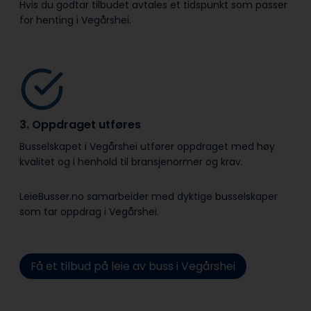
Hvis du godtar tilbudet avtales et tidspunkt som passer
for henting i Vegårshei.
3. Oppdraget utføres
Busselskapet i Vegårshei utfører oppdraget med høy
kvalitet og i henhold til bransje­normer og krav.
LeieBusser.no samarbeider med dyktige busselskaper
som tar oppdrag i Vegårshei.
Få et tilbud på leie av buss i Vegårshei