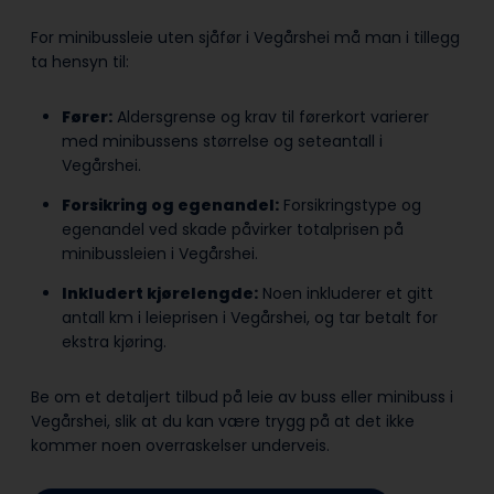
For minibussleie uten sjåfør i Vegårshei må man i tillegg
ta hensyn til:
Fører:
Aldersgrense og krav til førerkort varierer
med minibussens størrelse og seteantall i
Vegårshei.
Forsikring og egenandel:
Forsikringstype og
egenandel ved skade påvirker totalprisen på
minibussleien i Vegårshei.
Inkludert kjørelengde:
Noen inkluderer et gitt
antall km i leieprisen i Vegårshei, og tar betalt for
ekstra kjøring.
Be om et detaljert tilbud på leie av buss eller minibuss i
Vegårshei, slik at du kan være trygg på at det ikke
kommer noen overraskelser underveis.