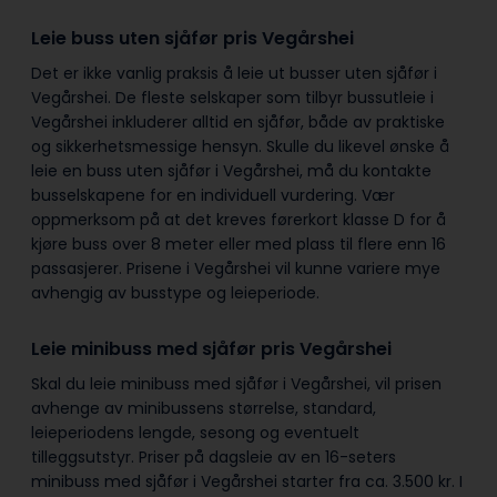
Leie buss uten sjåfør pris Vegårshei
Det er ikke vanlig praksis å leie ut busser uten sjåfør i
Vegårshei. De fleste selskaper som tilbyr bussutleie i
Vegårshei inkluderer alltid en sjåfør, både av praktiske
og sikkerhetsmessige hensyn. Skulle du likevel ønske å
leie en buss uten sjåfør i Vegårshei, må du kontakte
busselskapene for en individuell vurdering. Vær
oppmerksom på at det kreves førerkort klasse D for å
kjøre buss over 8 meter eller med plass til flere enn 16
passasjerer. Prisene i Vegårshei vil kunne variere mye
avhengig av busstype og leieperiode.
Leie minibuss med sjåfør pris Vegårshei
Skal du leie minibuss med sjåfør i Vegårshei, vil prisen
avhenge av minibussens størrelse, standard,
leieperiodens lengde, sesong og eventuelt
tilleggsutstyr. Priser på dagsleie av en 16-seters
minibuss med sjåfør i Vegårshei starter fra ca. 3.500 kr. I