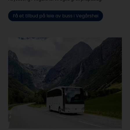
Få et tilbud på leie av buss i Vegårshei