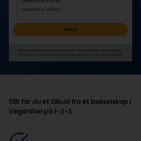
MINIBUSS M/ SJÅFØR
MINIBUSS U/ SJÅFØR
Neste
Din kontaktinformasjon blir utelukkende brukt i forbindelse med oppdrags­
forespørselen. Dine person­­opplysninger utleveres ikke til uvedkommende.
Slik får du et tilbud fra et busselskap i
Vegårshei på
1-2-3: