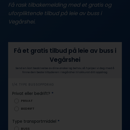
Få rask tilbakemelding med et gratis og
uforpliktende tilbud på leie av buss i
Vegårshei.
Få et gratis tilbud på leie av buss i
Vegårshei
Send en kort beskrivelse av dine ønsker og behov, så hjelper vi deg med å
finne den beste tilbyderen i Vegårshei til akkurat ditt oppdrag.
i
1/4: TYPE BUSSOPPDRAG
n
Privat eller bedrift?
*
n
PRIVAT
h
BEDRIFT
o
l
Type transportmiddel
*
d
BUSS