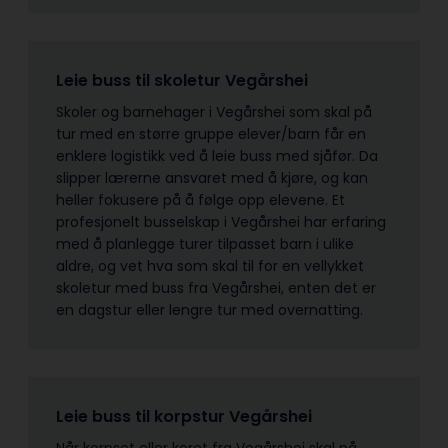
Leie buss til skoletur Vegårshei
Skoler og barnehager i Vegårshei som skal på
tur med en større gruppe elever/barn får en
enklere logistikk ved å leie buss med sjåfør. Da
slipper lærerne ansvaret med å kjøre, og kan
heller fokusere på å følge opp elevene. Et
profesjonelt busselskap i Vegårshei har erfaring
med å planlegge turer tilpasset barn i ulike
aldre, og vet hva som skal til for en vellykket
skoletur med buss fra Vegårshei, enten det er
en dagstur eller lengre tur med overnatting.
Leie buss til korpstur Vegårshei
Når korpset eller koret fra Vegårshei skal på