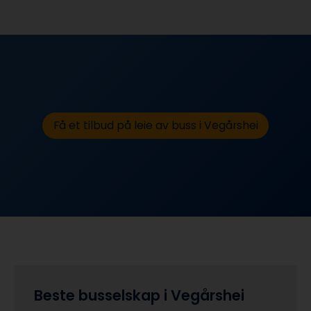
Få et tilbud på leie av buss i Vegårshei
Beste busselskap i Vegårshei