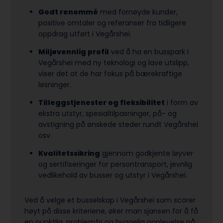
Godt renommé
med fornøyde kunder,
positive omtaler og referanser fra tidligere
oppdrag utført i Vegårshei.
Miljøvennlig profil
ved å ha en busspark i
Vegårshei med ny teknologi og lave utslipp,
viser det at de har fokus på bærekraftige
løsninger.
Tilleggstjenester og fleksibilitet
i form av
ekstra utstyr, spesialtilpasninger, på- og
avstigning på ønskede steder rundt Vegårshei
osv.
Kvalitetssikring
gjennom godkjente løyver
og sertifiseringer for persontransport, jevnlig
vedlikehold av busser og utstyr i Vegårshei.
Ved å velge et busselskap i Vegårshei som scorer
høyt på disse kriteriene, øker man sjansen for å få
en punktlig, problemfri og hyggelig opplevelse på