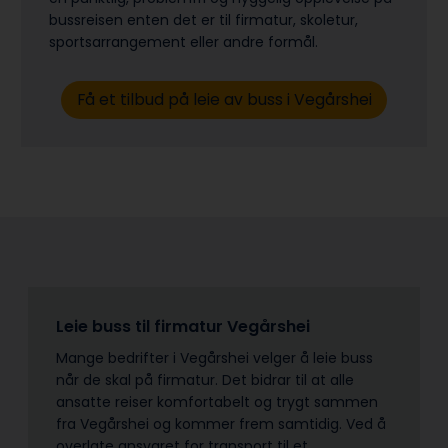
bussreisen enten det er til firmatur, skoletur,
sports­arrangement eller andre formål.
Få et tilbud på leie av buss i Vegårshei
Leie buss til firmatur Vegårshei
Mange bedrifter i Vegårshei velger å leie buss
når de skal på firmatur. Det bidrar til at alle
ansatte reiser komfortabelt og trygt sammen
fra Vegårshei og kommer frem samtidig. Ved å
overlate ansvaret for transport til et