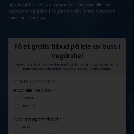
oppdraget. Enten du trenger en minibuss eller en
turbuss med sjåfør i Vegårshei, vil vi finne den rette
løsningen for deg.
Få et gratis tilbud på leie av buss i
Vegårshei
Send en kort beskrivelse av dine ønsker og behov, så hjelper vi deg med å
finne den beste tilbyderen i Vegårshei til akkurat ditt oppdrag.
h
1/4: TYPE BUSSOPPDRAG
e
Privat eller bedrift?
*
r
PRIVAT
o
BEDRIFT
Type transportmiddel
*
BUSS