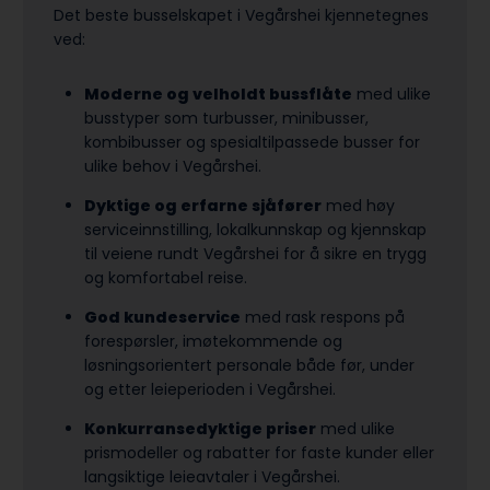
Det beste busselskapet i Vegårshei kjennetegnes
ved:
Moderne og velholdt bussflåte
med ulike
busstyper som turbusser, minibusser,
kombibusser og spesialtilpassede busser for
ulike behov i Vegårshei.
Dyktige og erfarne sjåfører
med høy
serviceinnstilling, lokalkunnskap og kjennskap
til veiene rundt Vegårshei for å sikre en trygg
og komfortabel reise.
God kundeservice
med rask respons på
forespørsler, imøtekommende og
løsningsorientert personale både før, under
og etter leieperioden i Vegårshei.
Konkurransedyktige priser
med ulike
prismodeller og rabatter for faste kunder eller
langsiktige leieavtaler i Vegårshei.