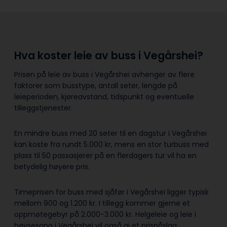
Hva koster leie av buss i Vegårshei?
Prisen på leie av buss i Vegårshei avhenger av flere
faktorer som busstype, antall seter, lengde på
leieperioden, kjøreavstand, tidspunkt og eventuelle
tilleggstjenester.
En mindre buss med 20 seter til en dagstur i Vegårshei
kan koste fra rundt 5.000 kr, mens en stor turbuss med
plass til 50 passasjerer på en flerdagers tur vil ha en
betydelig høyere pris.
Timeprisen for buss med sjåfør i Vegårshei ligger typisk
mellom 900 og 1.200 kr. I tillegg kommer gjerne et
oppmøtegebyr på 2.000-3.000 kr. Helgeleie og leie i
høysesong i Vegårshei vil også gi et prispåslag.