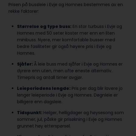
Prisen på bussleie i Evje og Hornnes bestemmes av en
rekke faktorer:
Størrelse og type buss:
En stor turbuss i Evje og
Hornnes med 50 seter koster mer enn en liten
minibuss. Nyere, mer komfortable busser med
bedre fasiliteter gir også høyere pris i Evje og
Hornnes.
Sjåfør:
Å leie buss med sjåfør i Evje og Hornnes er
dyrere enn uten, men ofte eneste alternativ.
Timepris og antall timer avgjør.
Leieperiodens lengde:
Pris per dag blir lavere jo
lenger leieperiode i Evje og Hornnes. Døgnleie er
billigere enn dagsleie.
Tidspunkt:
Helger, helligdager og høysesong som
sommer, jul, påske gir prisøkning i Evje og Hornnes
grunnet høy etterspørsel.