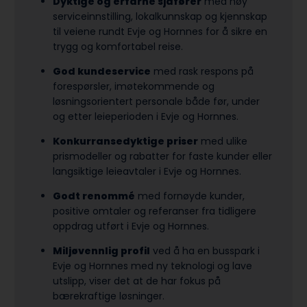
Dyktige og erfarne sjåfører
med høy
serviceinnstilling, lokalkunnskap og kjennskap
til veiene rundt Evje og Hornnes for å sikre en
trygg og komfortabel reise.
God kundeservice
med rask respons på
forespørsler, imøtekommende og
løsningsorientert personale både før, under
og etter leieperioden i Evje og Hornnes.
Konkurransedyktige priser
med ulike
prismodeller og rabatter for faste kunder eller
langsiktige leieavtaler i Evje og Hornnes.
Godt renommé
med fornøyde kunder,
positive omtaler og referanser fra tidligere
oppdrag utført i Evje og Hornnes.
Miljøvennlig profil
ved å ha en busspark i
Evje og Hornnes med ny teknologi og lave
utslipp, viser det at de har fokus på
bærekraftige løsninger.