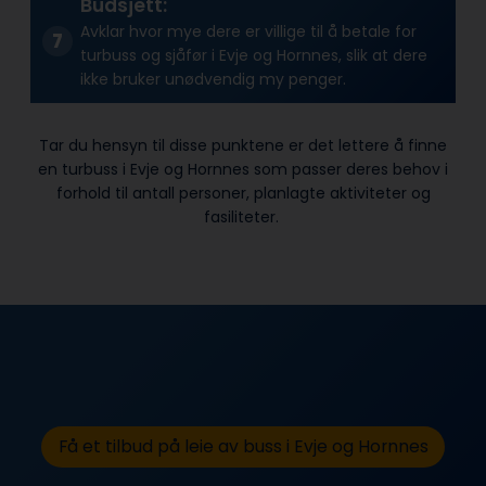
Budsjett:
Avklar hvor mye dere er villige til å betale for
turbuss og sjåfør i Evje og Hornnes, slik at dere
ikke bruker unødvendig my penger.
Tar du hensyn til disse punktene er det lettere å finne
en turbuss i Evje og Hornnes som passer deres behov i
forhold til antall personer, planlagte aktiviteter og
fasiliteter.
Få et tilbud på leie av buss i Evje og Hornnes