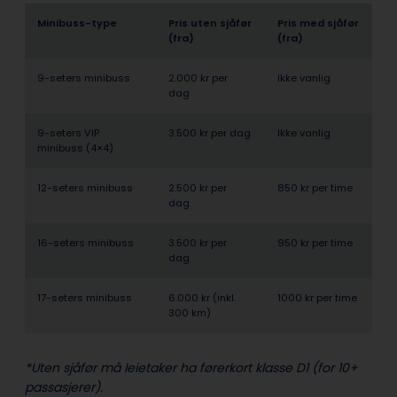
Minibuss-type
Pris uten sjåfør
Pris med sjåfør
(fra)
(fra)
9-seters minibuss
2.000 kr per
Ikke vanlig
dag
9-seters VIP
3.500 kr per dag
Ikke vanlig
minibuss (4×4)
12-seters minibuss
2.500 kr per
850 kr per time
dag
16-seters minibuss
3.500 kr per
950 kr per time
dag
17-seters minibuss
6.000 kr (inkl.
1000 kr per time
300 km)
*Uten sjåfør må leietaker ha førerkort klasse D1 (for 10+
passasjerer).