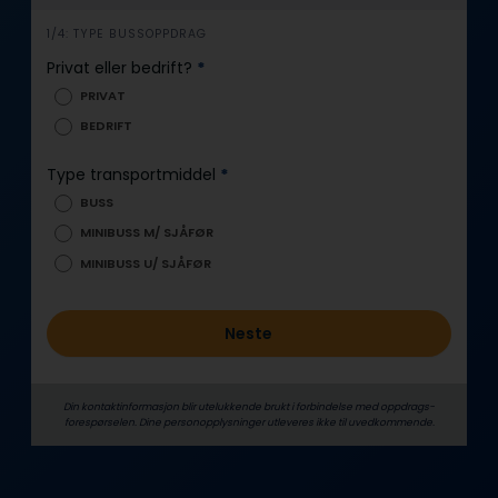
i
1/4: TYPE BUSSOPPDRAG
n
Privat eller bedrift?
*
n
PRIVAT
h
BEDRIFT
o
l
Type transportmiddel
*
d
BUSS
MINIBUSS M/ SJÅFØR
MINIBUSS U/ SJÅFØR
Neste
Din kontaktinformasjon blir utelukkende brukt i forbindelse med oppdrags­
forespørselen. Dine person­­opplysninger utleveres ikke til uvedkommende.