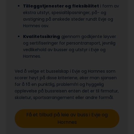
Tilleggstjenester og fleksibilitet
i form av
ekstra utstyr, spesialtilpasninger, på- og
avstigning på ønskede steder rundt Evje og
Hornnes osv.
Kvalitetssikring
gjennom godkjente løyver
og sertifiseringer for persontransport, jevnlig
vedlikehold av busser og utstyr i Evje og
Hornnes.
Ved å velge et busselskap i Evje og Hornnes som
scorer høyt på disse kriteriene, øker man sjansen
for å få en punktlig, problemfri og hyggelig
opplevelse på bussreisen enten det er til firmatur,
skoletur, sports­arrangement eller andre formål.
Få et tilbud på leie av buss i Evje og
Hornnes