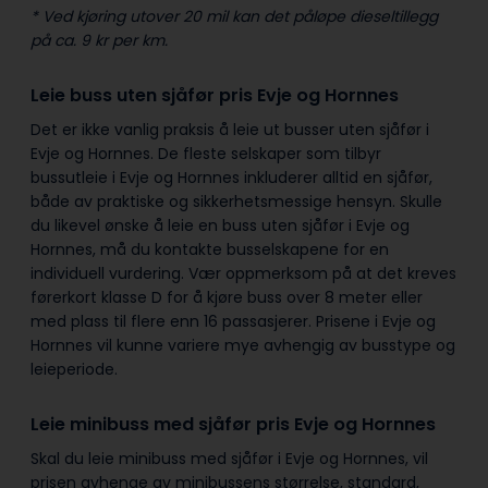
* Ved kjøring utover 20 mil kan det påløpe dieseltillegg
på ca. 9 kr per km.
Leie buss uten sjåfør pris Evje og Hornnes
Det er ikke vanlig praksis å leie ut busser uten sjåfør i
Evje og Hornnes. De fleste selskaper som tilbyr
bussutleie i Evje og Hornnes inkluderer alltid en sjåfør,
både av praktiske og sikkerhetsmessige hensyn. Skulle
du likevel ønske å leie en buss uten sjåfør i Evje og
Hornnes, må du kontakte busselskapene for en
individuell vurdering. Vær oppmerksom på at det kreves
førerkort klasse D for å kjøre buss over 8 meter eller
med plass til flere enn 16 passasjerer. Prisene i Evje og
Hornnes vil kunne variere mye avhengig av busstype og
leieperiode.
Leie minibuss med sjåfør pris Evje og Hornnes
Skal du leie minibuss med sjåfør i Evje og Hornnes, vil
prisen avhenge av minibussens størrelse, standard,