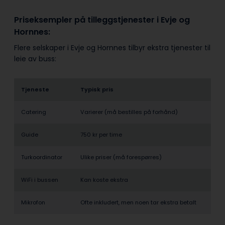
Priseksempler på tilleggstjenester i Evje og
Hornnes:
Flere selskaper i Evje og Hornnes tilbyr ekstra tjenester til
leie av buss:
Tjeneste
Typisk pris
Catering
Varierer (må bestilles på forhånd)
Guide
750 kr per time
Turkoordinator
Ulike priser (må forespørres)
WiFi i bussen
Kan koste ekstra
Mikrofon
Ofte inkludert, men noen tar ekstra betalt