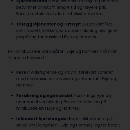
Kjøreavstand:
Lang distanse fra Evje og Hornnes
betyr mer drivstoff, lengre tid og høyere pris.
Enkelte avtaler inkluderer et visst antall km.
Tilleggstjenester og -utstyr:
Ekstra komfort
som toalett, kjøkken, wifi, underholdning osv. gir et
prispåslag for bussleie i Evje og Hornnes.
For minibussleie uten sjåfør i Evje og Hornnes må man i
tillegg ta hensyn til:
Fører:
Aldersgrense og krav til førerkort varierer
med minibussens størrelse og seteantall i Evje og
Hornnes.
Forsikring og egenandel:
Forsikringstype og
egenandel ved skade påvirker totalprisen på
minibussleien i Evje og Hornnes.
Inkludert kjørelengde:
Noen inkluderer et gitt
antall km i leieprisen i Evje og Hornnes, og tar betalt