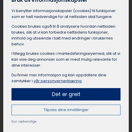
Bruk av informasjonskapsler
å velge en buss med god bagasjeplass eller en
buss med tilhenger. Flere busselskaper i Evje og
Vi benytter informasjons­kapsler (cookies) til funksjoner
som er helt nødvendige for at nettsiden skal fungere.
Hornnes har erfaring med å frakte korps, og vet
hva som kreves av planlegging for at turen skal
Cookies brukes også til å analysere hvordan nettsiden
gå knirkefritt.
brukes, slik at vi kan forbedre nettsidens funksjoner,
innhold og utseende i takt med endringer i brukernes
behov.
I tillegg brukes cookies i markedsførings­øyemed, slik at vi
kan vise deg annonser som er mest mulig relevante for
Leie buss til leirskole Evje og Hornnes
dine interesser.
For skoleklasser fra Evje og Hornnes som skal på
Du finner mer informasjon og kan oppdatere dine
leirskole er buss et trygt og miljøvennlig
samtykker i
vår personvernerklæring
.
transportalternativ. Elevene får en fin
fellesskapsfølelse av å reise sammen fra Evje
Det er greit
og Hornnes som gruppe til leirskolestedet.
Busselskapet i Evje og Hornnes kan bistå med å
finne en egnet buss med god plass til bagasje,
Tilpass dine innstillinger
og en dyktig sjåfør som har kjørt mange
Kun nødvendige
leirskoleturer før. Med en leiebuss er reisen til
leirskolen fra Evje og Hornnes en komfortabel