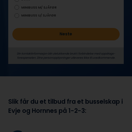
MINIBUSS M/ SJÅFØR
MINIBUSS U/ SJÅFØR
Neste
Din kontaktinformasjon blir utelukkende brukt i forbindelse med oppdrags­
forespørselen. Dine person­­opplysninger utleveres ikke til uvedkommende.
Slik får du et tilbud fra et busselskap i
Evje og Hornnes på
1-2-3: