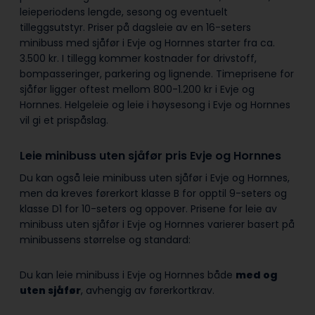
leieperiodens lengde, sesong og eventuelt
tilleggsutstyr. Priser på dagsleie av en 16-seters
minibuss med sjåfør i Evje og Hornnes starter fra ca.
3.500 kr. I tillegg kommer kostnader for drivstoff,
bompasseringer, parkering og lignende. Timeprisene for
sjåfør ligger oftest mellom 800-1.200 kr i Evje og
Hornnes. Helgeleie og leie i høysesong i Evje og Hornnes
vil gi et prispåslag.
Leie minibuss uten sjåfør pris Evje og Hornnes
Du kan også leie minibuss uten sjåfør i Evje og Hornnes,
men da kreves førerkort klasse B for opptil 9-seters og
klasse D1 for 10-seters og oppover. Prisene for leie av
minibuss uten sjåfør i Evje og Hornnes varierer basert på
minibussens størrelse og standard:
Du kan leie minibuss i Evje og Hornnes både
med og
uten sjåfør
, avhengig av førerkortkrav.