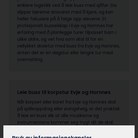
enklere logistikk ved å leie buss med sjåfør. Da
slipper lærerne ansvaret med å kjøre, og kan
heller fokusere på å følge opp elevene. Et
profesjonelt busselskap i Evje og Hornnes har
erfaring med å planlegge turer tilpasset barn i
ulike aldre, og vet hva som skal til for en
vellykket skoletur med buss fra Evje og Hornnes,
enten det er en dagstur eller lengre tur med
overnatting.
Leie buss til korpstur Evje og Hornnes
Når korpset eller koret fra Evje og Hornnes skal
på spilleoppdrag eller øvingshelg, er det praktisk
å leie en buss slik at alle musikerne og
instrumentene kommer seg trygt dit de skal.
Avhengig av størrelsen på korpset fra Evje og
Hornnes og mengden utstyr, kan det være lurt