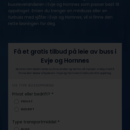
bussleverandøren i Evje og Hornnes som passer best til
oppdraget. Enten du trenger en minibuss eller en
turbuss med sjåfør i Evje og Hornnes, vil vi finne den
rette løsningen for deg.
Få et gratis tilbud på leie av buss i
Evje og Hornnes
Send en kort beskrivelse av dine ønsker og behov, så hjelper vi deg med å
finne den beste tilbyderen i Evje og Hornnes til akkurat ditt oppdrag.
h
1/4: TYPE BUSSOPPDRAG
e
Privat eller bedrift?
*
r
PRIVAT
o
BEDRIFT
Type transportmiddel
*
BUSS