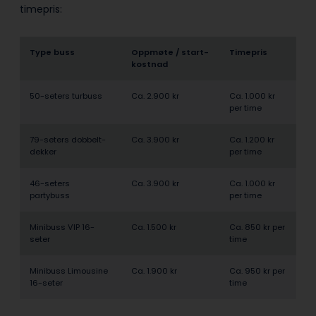
timepris:
Type buss
Oppmøte / start­
Timepris
kostnad
50-seters turbuss
Ca. 2.900 kr
Ca. 1.000 kr
per time
79-seters dobbelt­
Ca. 3.900 kr
Ca. 1.200 kr
dekker
per time
46-seters
Ca. 3.900 kr
Ca. 1.000 kr
partybuss
per time
Minibuss VIP 16-
Ca. 1.500 kr
Ca. 850 kr per
seter
time
Minibuss Limousine
Ca. 1.900 kr
Ca. 950 kr per
16-seter
time