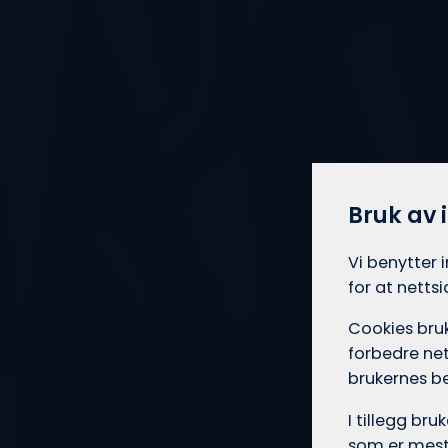
Bruk av 
Vi benytter 
for at netts
Cookies bruk
forbedre net
brukernes b
I tillegg br
som er mest 