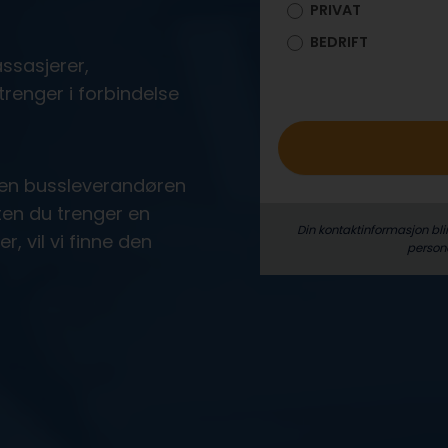
PRIVAT
o
BEDRIFT
ssasjerer,
trenger i forbindelse
den bussleverandøren
ten du trenger en
Din kontaktinformasjon bli
r, vil vi finne den
person­