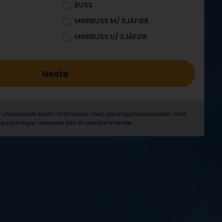
BUSS
MINIBUSS M/ SJÅFØR
MINIBUSS U/ SJÅFØR
Neste
r utelukkende brukt i forbindelse med oppdrags­forespørselen. Dine
­opplysninger utleveres ikke til uvedkommende.