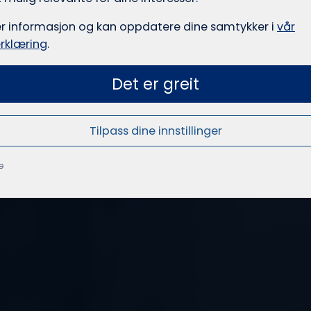
er informasjon og kan oppdatere dine samtykker i
vår
rklæring
.
Det er greit
Tilpass dine innstillinger
e