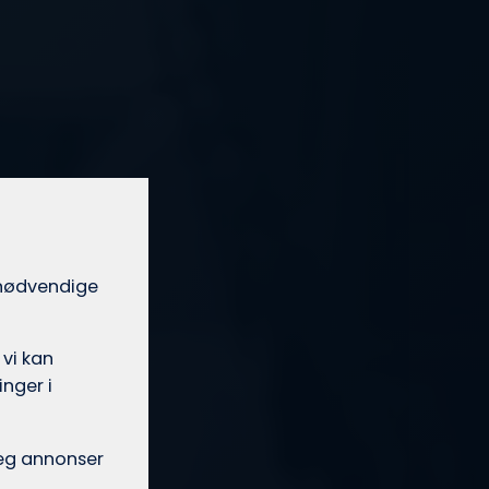
t nødvendige
 vi kan
nger i
 deg annonser