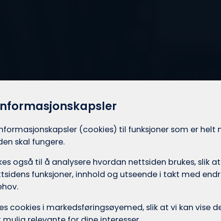
informasjonskapsler
informasjons­kapsler (cookies) til funksjoner som er hel
iden skal fungere.
es også til å analysere hvordan nettsiden brukes, slik at
tsidens funksjoner, innhold og utseende i takt med endri
ehov.
ukes cookies i markedsførings­øyemed, slik at vi kan vise
mulig relevante for dine interesser.