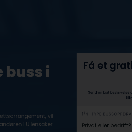
Få et grat
 buss i
Send en kort beskrivelse 
til
h
1/4: TYPE BUSSOPPDR
drettsarrangement, vil
e
andøren i Ullensaker
Privat eller bedrift
r