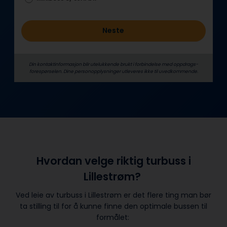
Neste
Din kontaktinformasjon blir utelukkende brukt i forbindelse med oppdrags­
forespørselen. Dine person­­opplysninger utleveres ikke til uvedkommende.
Hvordan velge riktig turbuss i
Lillestrøm?
Ved leie av turbuss i Lillestrøm er det flere ting man bør
ta stilling til for å kunne finne den optimale bussen til
formålet: