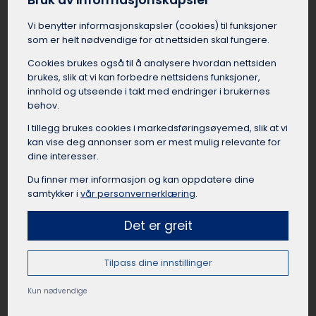
Bruk av informasjonskapsler
dyktig sjåfør som har kjørt mange leirskoleturer
før. Med en leiebuss er reisen til leirskolen fra
Vi benytter informasjons­kapsler (cookies) til funksjoner
Lillestrøm en komfortabel og sosial start på
som er helt nødvendige for at nettsiden skal fungere.
oppholdet.
Cookies brukes også til å analysere hvordan nettsiden
brukes, slik at vi kan forbedre nettsidens funksjoner,
innhold og utseende i takt med endringer i brukernes
behov.
Leie buss til lag og foreninger Lillestrøm
I tillegg brukes cookies i markedsførings­øyemed, slik at vi
kan vise deg annonser som er mest mulig relevante for
Idrettslag, foreninger, klubber og organisasjoner
dine interesser.
i Lillestrøm har mange anledninger til å leie
Du finner mer informasjon og kan oppdatere dine
buss. Det kan være lettere å leie buss i
samtykker i
vår personvernerklæring
.
Lillestrøm når de skal til kamper, cuper,
samlinger, events, turer eller andre aktiviteter. Å
Det er greit
reise sammen fra Lillestrøm som lag eller
forening skaper samhold og lagånd, samtidig
som det er en praktisk og rimelig reisemåte når
Tilpass dine innstillinger
mange skal samme vei. Busselskapet i
Lillestrøm kan hjelpe med å finne passende
Kun nødvendige
busstørrelse til gruppen, og sørge for at bussen