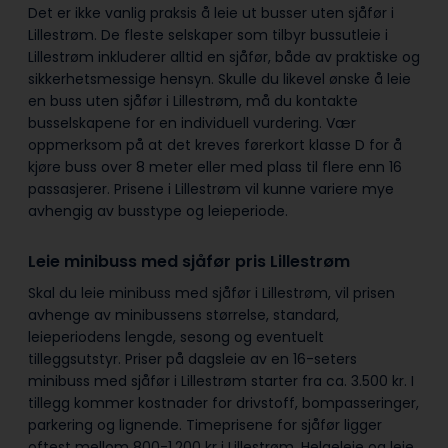
Det er ikke vanlig praksis å leie ut busser uten sjåfør i
Lillestrøm. De fleste selskaper som tilbyr bussutleie i
Lillestrøm inkluderer alltid en sjåfør, både av praktiske og
sikkerhetsmessige hensyn. Skulle du likevel ønske å leie
en buss uten sjåfør i Lillestrøm, må du kontakte
busselskapene for en individuell vurdering. Vær
oppmerksom på at det kreves førerkort klasse D for å
kjøre buss over 8 meter eller med plass til flere enn 16
passasjerer. Prisene i Lillestrøm vil kunne variere mye
avhengig av busstype og leieperiode.
Leie minibuss med sjåfør pris Lillestrøm
Skal du leie minibuss med sjåfør i Lillestrøm, vil prisen
avhenge av minibussens størrelse, standard,
leieperiodens lengde, sesong og eventuelt
tilleggsutstyr. Priser på dagsleie av en 16-seters
minibuss med sjåfør i Lillestrøm starter fra ca. 3.500 kr. I
tillegg kommer kostnader for drivstoff, bompasseringer,
parkering og lignende. Timeprisene for sjåfør ligger
oftest mellom 800-1.200 kr i Lillestrøm. Helgeleie og leie