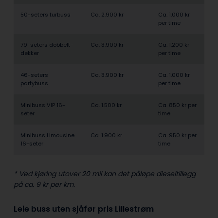
50-seters turbuss
Ca. 2.900 kr
Ca. 1.000 kr
per time
79-seters dobbelt­
Ca. 3.900 kr
Ca. 1.200 kr
dekker
per time
46-seters
Ca. 3.900 kr
Ca. 1.000 kr
partybuss
per time
Minibuss VIP 16-
Ca. 1.500 kr
Ca. 850 kr per
seter
time
Minibuss Limousine
Ca. 1.900 kr
Ca. 950 kr per
16-seter
time
* Ved kjøring utover 20 mil kan det påløpe dieseltillegg
på ca. 9 kr per km.
Leie buss uten sjåfør pris Lillestrøm