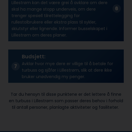
Lillestrøm kan det være grei å avklare om dere
skal ha mange stopp underveis, om dere
trenger spesiell tilrettelegging for
rullestolbrukere eller ekstra plass til sykler,
skiutstyr eller lignende. Informer busselskapet i
Lillestrøm om deres planer.
Budsjett:
Avklar hvor mye dere er villige til å betale for
turbuss og sjåfør i Lillestrøm, slik at dere ikke
bruker unødvendig my penger.
Tar du hensyn til disse punktene er det lettere å finne
en turbuss i Lillestrøm som passer deres behov i forhold
til antall personer, planlagte aktiviteter og fasiliteter.