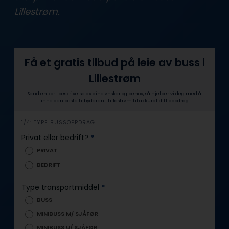
Lillestrøm.
Få et gratis tilbud på leie av buss i
Lillestrøm
Send en kort beskrivelse av dine ønsker og behov, så hjelper vi deg med å
finne den beste tilbyderen i Lillestrøm til akkurat ditt oppdrag.
i
1/4: TYPE BUSSOPPDRAG
n
Privat eller bedrift?
*
n
PRIVAT
h
BEDRIFT
o
l
Type transportmiddel
*
d
BUSS
MINIBUSS M/ SJÅFØR
MINIBUSS U/ SJÅFØR