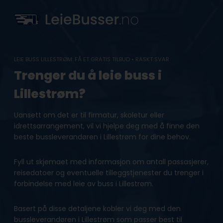
Skip
to
content
LEIE BUSS LILLESTRØM: FÅ ET GRATIS TILBUD • RASKT SVAR
Trenger du å leie buss i
Lillestrøm?
Uansett om det er til firmatur, skoletur eller
idrettsarrangement, vil vi hjelpe deg med å finne den
beste bussleverandøren i Lillestrøm for dine behov.
Fyll ut skjemaet med informasjon om antall passasjerer,
reisedatoer og eventuelle tilleggstjenester du trenger i
forbindelse med leie av buss i Lillestrøm.
Basert på disse detaljene kobler vi deg med den
bussleverandøren i Lillestrøm som passer best til