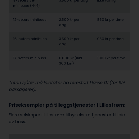
9-seters VIP
3.500 kr per dag
Ikke vanlig
minibuss (4×4)
12-seters minibuss
2.500 kr per
850 kr per time
dag
16-seters minibuss
3.500 kr per
950 kr per time
dag
17-seters minibuss
6.000 kr (inkl.
1000 kr per time
300 km)
*Uten sjåfør må leietaker ha førerkort klasse D1 (for 10+
passasjerer).
Priseksempler på tilleggstjenester i Lillestrøm:
Flere selskaper i Lillestrøm tilbyr ekstra tjenester til leie
av buss: