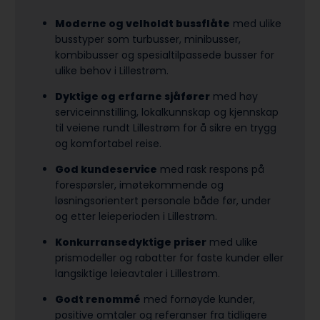
Moderne og velholdt bussflåte
med ulike
busstyper som turbusser, minibusser,
kombibusser og spesialtilpassede busser for
ulike behov i Lillestrøm.
Dyktige og erfarne sjåfører
med høy
serviceinnstilling, lokalkunnskap og kjennskap
til veiene rundt Lillestrøm for å sikre en trygg
og komfortabel reise.
God kundeservice
med rask respons på
forespørsler, imøtekommende og
løsningsorientert personale både før, under
og etter leieperioden i Lillestrøm.
Konkurransedyktige priser
med ulike
prismodeller og rabatter for faste kunder eller
langsiktige leieavtaler i Lillestrøm.
Godt renommé
med fornøyde kunder,
positive omtaler og referanser fra tidligere