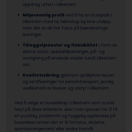
oppdrag utført i Lillestrøm.
Miljøvennlig profil
ved å ha en busspark i
Lillestrøm med ny teknologi og lave utslipp,
viser det at de har fokus på bærekraftige
løsninger.
Tilleggstjenester og fleksibilitet
i form av
ekstra utstyr, spesialtilpasninger, på- og
avstigning på ønskede steder rundt Lillestrøm
osv.
Kvalitetssikring
gjennom godkjente løyver
og sertifiseringer for persontransport, jevnlig
vedlikehold av busser og utstyr i Lillestrøm.
Ved å velge et busselskap i Lillestrøm som scorer
høyt på disse kriteriene, øker man sjansen for å få
en punktlig, problemfri og hyggelig opplevelse på
bussreisen enten det er til firmatur, skoletur,
sports­arrangement eller andre formål.