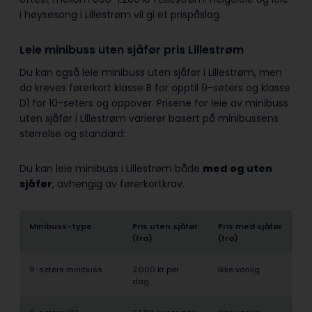
i høysesong i Lillestrøm vil gi et prispåslag.
Leie minibuss uten sjåfør pris Lillestrøm
Du kan også leie minibuss uten sjåfør i Lillestrøm, men
da kreves førerkort klasse B for opptil 9-seters og klasse
D1 for 10-seters og oppover. Prisene for leie av minibuss
uten sjåfør i Lillestrøm varierer basert på minibussens
størrelse og standard:
Du kan leie minibuss i Lillestrøm både
med og uten
sjåfør
, avhengig av førerkortkrav.
Minibuss-type
Pris uten sjåfør
Pris med sjåfør
(fra)
(fra)
9-seters minibuss
2.000 kr per
Ikke vanlig
dag