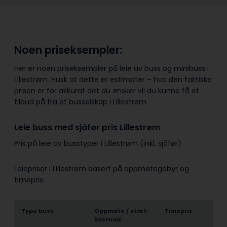
Noen priseksempler:
Her er noen priseksempler på leie av buss og minibuss i
Lillestrøm. Husk at dette er estimater – hva den faktiske
prisen er for akkurat det du ønsker vil du kunne få et
tilbud på fra et busselskap i Lillestrøm.
Leie buss med sjåfør pris Lillestrøm
Pris på leie av busstyper i Lillestrøm (inkl. sjåfør)
Leiepriser i Lillestrøm basert på oppmøtegebyr og
timepris:
Type buss
Oppmøte / start­
Timepris
kostnad