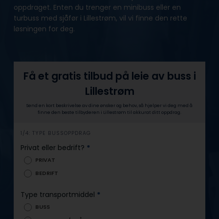
oppdraget. Enten du trenger en minibuss eller en
turbuss med sjåfør i Lillestrøm, vil vi finne den rette
løsningen for deg.
Få et gratis tilbud på leie av buss i
Lillestrøm
Send en kort beskrivelse av dine ønsker og behov, så hjelper vi deg med å
finne den beste tilbyderen i Lillestrøm til akkurat ditt oppdrag.
h
1/4: TYPE BUSSOPPDRAG
e
Privat eller bedrift?
*
r
PRIVAT
o
BEDRIFT
Type transportmiddel
*
BUSS