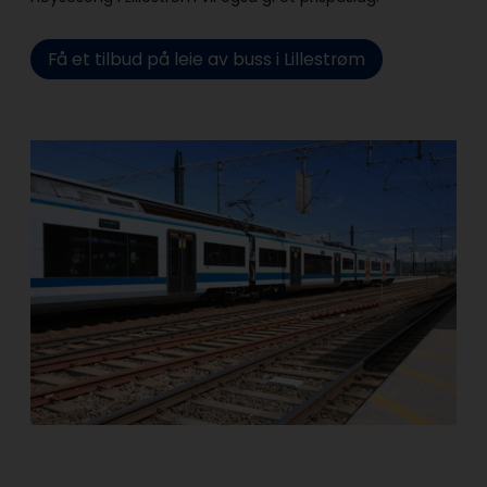
Få et tilbud på leie av buss i Lillestrøm