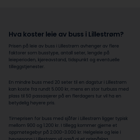
Hva koster leie av buss i Lillestrøm?
Prisen på leie av buss i Lillestrøm avhenger av flere
faktorer som busstype, antall seter, lengde på
leieperioden, kjøreavstand, tidspunkt og eventuelle
tilleggstjenester.
En mindre buss med 20 seter til en dagstur i Lillestrøm
kan koste fra rundt 5.000 kr, mens en stor turbuss med
plass til 50 passasjerer på en flerdagers tur vil ha en
betydelig høyere pris.
Timeprisen for buss med sjåfør i Lillestrøm ligger typisk
mellom 900 og 1.200 kr. I tillegg kommer gjerne et
oppmøtegebyr på 2.000-3.000 kr. Helgeleie og leie i
høysesong i Lillestrøm vil også gi et prispåslag.