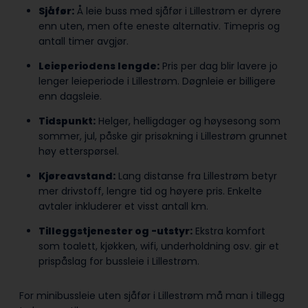
Sjåfør:
Å leie buss med sjåfør i Lillestrøm er dyrere
enn uten, men ofte eneste alternativ. Timepris og
antall timer avgjør.
Leieperiodens lengde:
Pris per dag blir lavere jo
lenger leieperiode i Lillestrøm. Døgnleie er billigere
enn dagsleie.
Tidspunkt:
Helger, helligdager og høysesong som
sommer, jul, påske gir prisøkning i Lillestrøm grunnet
høy etterspørsel.
Kjøreavstand:
Lang distanse fra Lillestrøm betyr
mer drivstoff, lengre tid og høyere pris. Enkelte
avtaler inkluderer et visst antall km.
Tilleggstjenester og -utstyr:
Ekstra komfort
som toalett, kjøkken, wifi, underholdning osv. gir et
prispåslag for bussleie i Lillestrøm.
For minibussleie uten sjåfør i Lillestrøm må man i tillegg