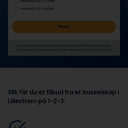
MINIBUSS M/ SJÅFØR
MINIBUSS U/ SJÅFØR
Neste
Din kontaktinformasjon blir utelukkende brukt i forbindelse med oppdrags­
forespørselen. Dine person­­opplysninger utleveres ikke til uvedkommende.
Slik får du et tilbud fra et busselskap i
Lillestrøm på
1-2-3: