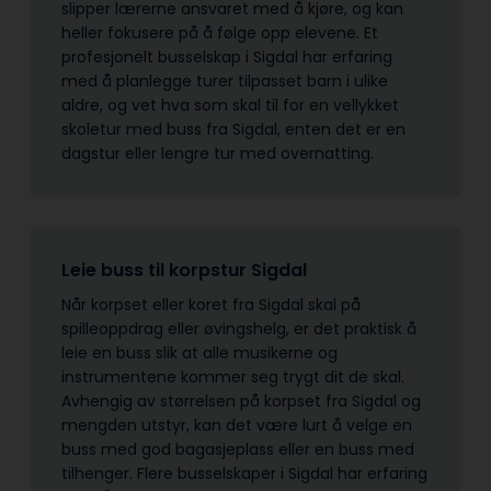
slipper lærerne ansvaret med å kjøre, og kan
heller fokusere på å følge opp elevene. Et
profesjonelt busselskap i Sigdal har erfaring
med å planlegge turer tilpasset barn i ulike
aldre, og vet hva som skal til for en vellykket
skoletur med buss fra Sigdal, enten det er en
dagstur eller lengre tur med overnatting.
Leie buss til korpstur Sigdal
Når korpset eller koret fra Sigdal skal på
spilleoppdrag eller øvingshelg, er det praktisk å
leie en buss slik at alle musikerne og
instrumentene kommer seg trygt dit de skal.
Avhengig av størrelsen på korpset fra Sigdal og
mengden utstyr, kan det være lurt å velge en
buss med god bagasjeplass eller en buss med
tilhenger. Flere busselskaper i Sigdal har erfaring