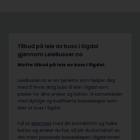
Tilbud på leie av buss i Sigdal
gjennom LeieBusser.no
Motta tilbud på leie av buss
i Sigdal.
LeieBusser.no er en tjeneste som hjelper deg
med å finne riktig buss til leie i Sigdal som
passer for dine ønsker og behov. Vi samarbeider
med dyktige og kvalifiserte busselskaper som
leier ut buss i Sigdal.
Fyll ut
skjemaet
med din kontaktinfo og hvilke
behov og ønsker du har, så blir du kontaktet av
det mest passende busselskapet i Sigdal innen