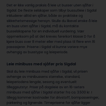
Det er ikke vanlig praksis å leie ut busser uten sjåfør i
Sigdal. De fleste selskaper som tilbyr bussutleie i Sigdal
inkluderer alltid en sjåfør, både av praktiske og
sikkerhetsmessige hensyn. Skulle du likevel ønske å leie
en buss uten sjåfør i Sigdal, må du kontakte
busselskapene for en individuell vurdering. Vær
oppmerksom på at det kreves førerkort klasse D for å
kjøre buss over 8 meter eller med plass til flere enn 16
passasjerer. Prisene i Sigdal vil kunne variere mye
avhengig av busstype og leieperiode.
Leie minibuss med sjåfør pris Sigdal
Skal du leie minibuss med sjåfør i Sigdal, vil prisen
avhenge av minibussens størrelse, standard,
leieperiodens lengde, sesong og eventuelt
tilleggsutstyr. Priser på dagsleie av en 16-seters
minibuss med sjåfør i Sigdal starter fra ca. 3.500 kr. I
tillegg kommer kostnader for drivstoff, bompasseringer,
parkering og lignende. Timeprisene for sjåfør ligger