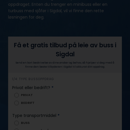
oppdraget. Enten du trenger en minibuss eller en
turbuss med sjåfør i Sigdal, vil vi finne den rette
løsningen for deg.
Få et gratis tilbud på leie av buss i
Sigdal
Send en kort beskrivelse av dine ønsker og behov, så hjelper vi deg med å
finne den beste tilbyderen i Sigdal til akkurat ditt oppdrag.
h
1/4: TYPE BUSSOPPDRAG
e
Privat eller bedrift?
*
r
PRIVAT
o
BEDRIFT
Type transportmiddel
*
BUSS