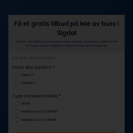
Få et gratis tilbud på leie av buss i
Sigdal
Send en kort beskrivelse av dine ønsker og behov, så hjelper vi deg med å
finne den beste tilbyderen i Sigdal til akkurat ditt oppdrag.
i
1/4: TYPE BUSSOPPDRAG
n
Privat eller bedrift?
*
n
PRIVAT
h
BEDRIFT
o
l
Type transportmiddel
*
d
BUSS
MINIBUSS M/ SJÅFØR
MINIBUSS U/ SJÅFØR