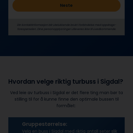
Neste
Din kontaktinformasjon blir utelukkende brukt i forbindelse med oppdrags­
forespørselen. Dine person­­opplysninger utleveres ikke til uvedkommende.
Hvordan velge riktig turbuss i Sigdal?
Ved leie av turbuss i Sigdal er det flere ting man bør ta
stilling til for å kunne finne den optimale bussen til
formålet:
Gruppestørrelse:
Velg en buss i Sigdal med riktig antall seter slik