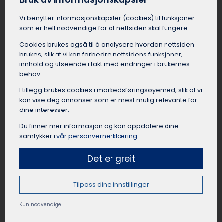
Bruk av informasjonskapsler
Leie buss til lag og foreninger Sigdal
Vi benytter informasjons­kapsler (cookies) til funksjoner
Idrettslag, foreninger, klubber og organisasjoner
som er helt nødvendige for at nettsiden skal fungere.
i Sigdal har mange anledninger til å leie buss.
Cookies brukes også til å analysere hvordan nettsiden
Det kan være lettere å leie buss i Sigdal når de
brukes, slik at vi kan forbedre nettsidens funksjoner,
skal til kamper, cuper, samlinger, events, turer
innhold og utseende i takt med endringer i brukernes
eller andre aktiviteter. Å reise sammen fra
behov.
Sigdal som lag eller forening skaper samhold og
I tillegg brukes cookies i markedsførings­øyemed, slik at vi
lagånd, samtidig som det er en praktisk og
kan vise deg annonser som er mest mulig relevante for
rimelig reisemåte når mange skal samme vei.
dine interesser.
Busselskapet i Sigdal kan hjelpe med å finne
passende busstørrelse til gruppen, og sørge for
Du finner mer informasjon og kan oppdatere dine
at bussen er utstyrt med det dere trenger for
samtykker i
vår personvernerklæring
.
en vellykket tur.
Det er greit
Tilpass dine innstillinger
Leie buss til private arrangement Sigdal
Kun nødvendige
Leie av buss kan være en god løsning for