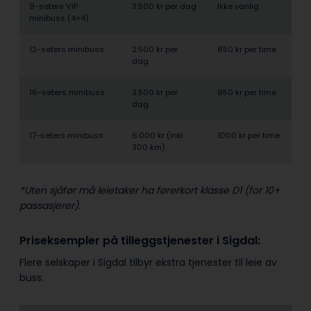
9-seters VIP
3.500 kr per dag
Ikke vanlig
minibuss (4×4)
12-seters minibuss
2.500 kr per
850 kr per time
dag
16-seters minibuss
3.500 kr per
950 kr per time
dag
17-seters minibuss
6.000 kr (inkl.
1000 kr per time
300 km)
*Uten sjåfør må leietaker ha førerkort klasse D1 (for 10+
passasjerer).
Priseksempler på tilleggstjenester i Sigdal:
Flere selskaper i Sigdal tilbyr ekstra tjenester til leie av
buss: