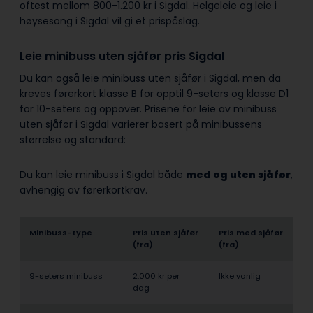
oftest mellom 800-1.200 kr i Sigdal. Helgeleie og leie i
høysesong i Sigdal vil gi et prispåslag.
Leie minibuss uten sjåfør pris Sigdal
Du kan også leie minibuss uten sjåfør i Sigdal, men da
kreves førerkort klasse B for opptil 9-seters og klasse D1
for 10-seters og oppover. Prisene for leie av minibuss
uten sjåfør i Sigdal varierer basert på minibussens
størrelse og standard:
Du kan leie minibuss i Sigdal både
med og uten sjåfør
,
avhengig av førerkortkrav.
Minibuss-type
Pris uten sjåfør
Pris med sjåfør
(fra)
(fra)
9-seters minibuss
2.000 kr per
Ikke vanlig
dag