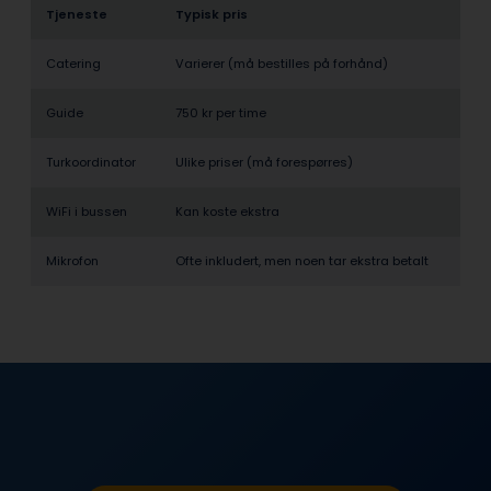
Tjeneste
Typisk pris
Catering
Varierer (må bestilles på forhånd)
Guide
750 kr per time
Turkoordinator
Ulike priser (må forespørres)
WiFi i bussen
Kan koste ekstra
Mikrofon
Ofte inkludert, men noen tar ekstra betalt