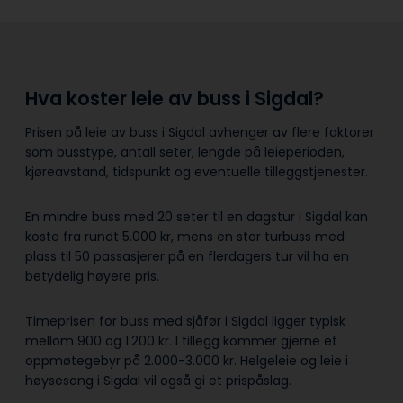
Hva koster leie av buss i Sigdal?
Prisen på leie av buss i Sigdal avhenger av flere faktorer
som busstype, antall seter, lengde på leieperioden,
kjøreavstand, tidspunkt og eventuelle tilleggstjenester.
En mindre buss med 20 seter til en dagstur i Sigdal kan
koste fra rundt 5.000 kr, mens en stor turbuss med
plass til 50 passasjerer på en flerdagers tur vil ha en
betydelig høyere pris.
Timeprisen for buss med sjåfør i Sigdal ligger typisk
mellom 900 og 1.200 kr. I tillegg kommer gjerne et
oppmøtegebyr på 2.000-3.000 kr. Helgeleie og leie i
høysesong i Sigdal vil også gi et prispåslag.