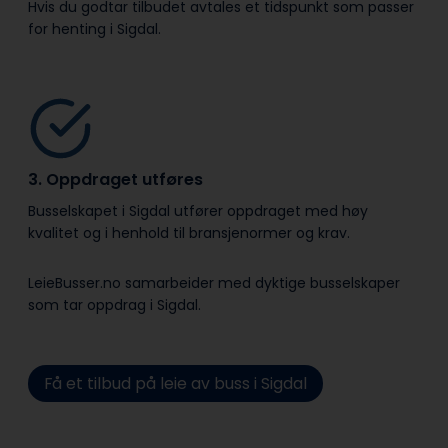
Hvis du godtar tilbudet avtales et tidspunkt som passer
for henting i Sigdal.
3. Oppdraget utføres
Busselskapet i Sigdal utfører oppdraget med høy
kvalitet og i henhold til bransje­normer og krav.
LeieBusser.no samarbeider med dyktige busselskaper
som tar oppdrag i Sigdal.
Få et tilbud på leie av buss i Sigdal