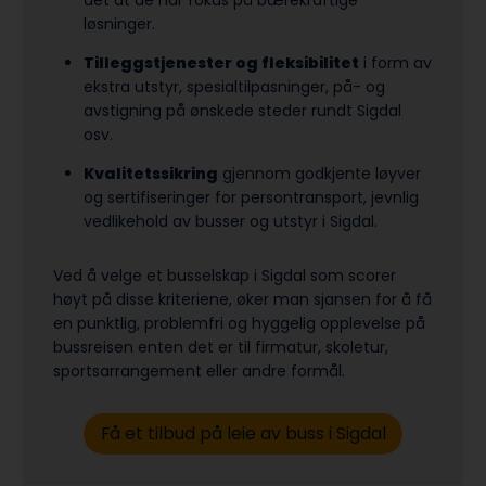
det at de har fokus på bærekraftige
løsninger.
Tilleggstjenester og fleksibilitet
i form av
ekstra utstyr, spesialtilpasninger, på- og
avstigning på ønskede steder rundt Sigdal
osv.
Kvalitetssikring
gjennom godkjente løyver
og sertifiseringer for persontransport, jevnlig
vedlikehold av busser og utstyr i Sigdal.
Ved å velge et busselskap i Sigdal som scorer
høyt på disse kriteriene, øker man sjansen for å få
en punktlig, problemfri og hyggelig opplevelse på
bussreisen enten det er til firmatur, skoletur,
sports­arrangement eller andre formål.
Få et tilbud på leie av buss i Sigdal