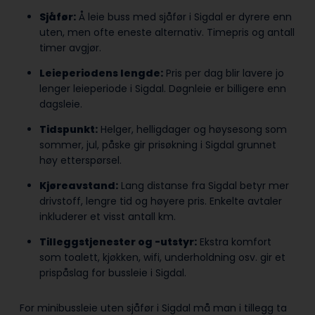
Sjåfør:
Å leie buss med sjåfør i Sigdal er dyrere enn
uten, men ofte eneste alternativ. Timepris og antall
timer avgjør.
Leieperiodens lengde:
Pris per dag blir lavere jo
lenger leieperiode i Sigdal. Døgnleie er billigere enn
dagsleie.
Tidspunkt:
Helger, helligdager og høysesong som
sommer, jul, påske gir prisøkning i Sigdal grunnet
høy etterspørsel.
Kjøreavstand:
Lang distanse fra Sigdal betyr mer
drivstoff, lengre tid og høyere pris. Enkelte avtaler
inkluderer et visst antall km.
Tilleggstjenester og -utstyr:
Ekstra komfort
som toalett, kjøkken, wifi, underholdning osv. gir et
prispåslag for bussleie i Sigdal.
For minibussleie uten sjåfør i Sigdal må man i tillegg ta