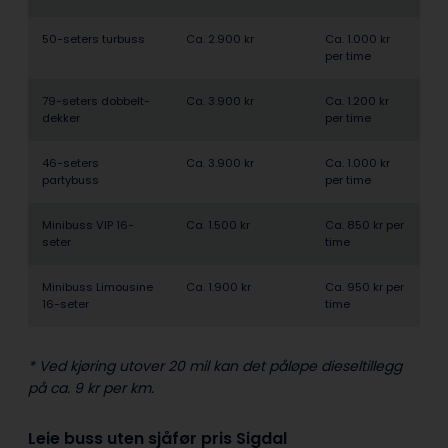
50-seters turbuss
Ca. 2.900 kr
Ca. 1.000 kr
per time
79-seters dobbelt­
Ca. 3.900 kr
Ca. 1.200 kr
dekker
per time
46-seters
Ca. 3.900 kr
Ca. 1.000 kr
partybuss
per time
Minibuss VIP 16-
Ca. 1.500 kr
Ca. 850 kr per
seter
time
Minibuss Limousine
Ca. 1.900 kr
Ca. 950 kr per
16-seter
time
* Ved kjøring utover 20 mil kan det påløpe dieseltillegg
på ca. 9 kr per km.
Leie buss uten sjåfør pris Sigdal