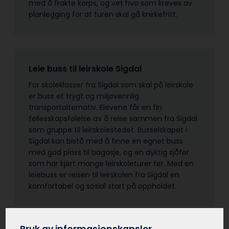
med å frakte korps, og vet hva som kreves av
planlegging for at turen skal gå knirkefritt.
Leie buss til leirskole Sigdal
For skoleklasser fra Sigdal som skal på leirskole
er buss et trygt og miljøvennlig
transportalternativ. Elevene får en fin
fellesskapsfølelse av å reise sammen fra Sigdal
som gruppe til leirskolestedet. Busselskapet i
Sigdal kan bistå med å finne en egnet buss
med god plass til bagasje, og en dyktig sjåfør
som har kjørt mange leirskoleturer før. Med en
leiebuss er reisen til leirskolen fra Sigdal en
komfortabel og sosial start på oppholdet.