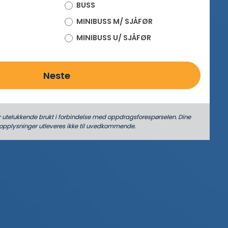
BUSS
MINIBUSS M/ SJÅFØR
MINIBUSS U/ SJÅFØR
Neste
r utelukkende brukt i forbindelse med oppdrags­forespørselen. Dine
­opplysninger utleveres ikke til uvedkommende.