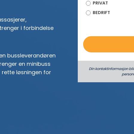
PRIVAT
o
BEDRIFT
ssasjerer,
trenger i forbindelse
den bussleverandøren
trenger en minibuss
Din kontaktinformasjon bli
n rette løsningen for
person­