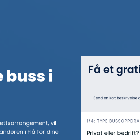
Få et grat
 buss i
Send en kort beskrivelse 
h
1/4: TYPE BUSSOPPDR
drettsarrangement, vil
e
ndøren i Flå for dine
Privat eller bedrift
r