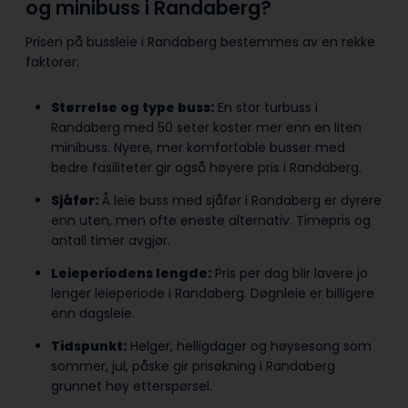
og minibuss i Randaberg?
Prisen på bussleie i Randaberg bestemmes av en rekke
faktorer:
Størrelse og type buss:
En stor turbuss i
Randaberg med 50 seter koster mer enn en liten
minibuss. Nyere, mer komfortable busser med
bedre fasiliteter gir også høyere pris i Randaberg.
Sjåfør:
Å leie buss med sjåfør i Randaberg er dyrere
enn uten, men ofte eneste alternativ. Timepris og
antall timer avgjør.
Leieperiodens lengde:
Pris per dag blir lavere jo
lenger leieperiode i Randaberg. Døgnleie er billigere
enn dagsleie.
Tidspunkt:
Helger, helligdager og høysesong som
sommer, jul, påske gir prisøkning i Randaberg
grunnet høy etterspørsel.