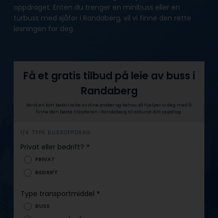
oppdraget. Enten du trenger en minibuss eller en
turbuss med sjåfør i Randaberg, vil vi finne den rette
løsningen for deg.
Få et gratis tilbud på leie av buss i
Randaberg
Send en kort beskrivelse av dine ønsker og behov, så hjelper vi deg med å
finne den beste tilbyderen i Randaberg til akkurat ditt oppdrag.
h
1/4: TYPE BUSSOPPDRAG
e
Privat eller bedrift?
*
r
PRIVAT
o
BEDRIFT
Type transportmiddel
*
BUSS