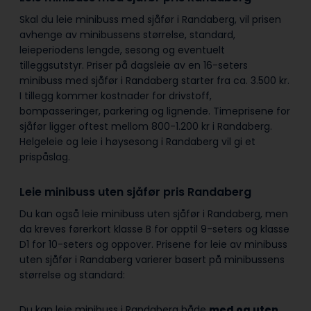
Skal du leie minibuss med sjåfør i Randaberg, vil prisen
avhenge av minibussens størrelse, standard,
leieperiodens lengde, sesong og eventuelt
tilleggsutstyr. Priser på dagsleie av en 16-seters
minibuss med sjåfør i Randaberg starter fra ca. 3.500 kr.
I tillegg kommer kostnader for drivstoff,
bompasseringer, parkering og lignende. Timeprisene for
sjåfør ligger oftest mellom 800-1.200 kr i Randaberg.
Helgeleie og leie i høysesong i Randaberg vil gi et
prispåslag.
Leie minibuss uten sjåfør pris Randaberg
Du kan også leie minibuss uten sjåfør i Randaberg, men
da kreves førerkort klasse B for opptil 9-seters og klasse
D1 for 10-seters og oppover. Prisene for leie av minibuss
uten sjåfør i Randaberg varierer basert på minibussens
størrelse og standard:
Du kan leie minibuss i Randaberg både
med og uten