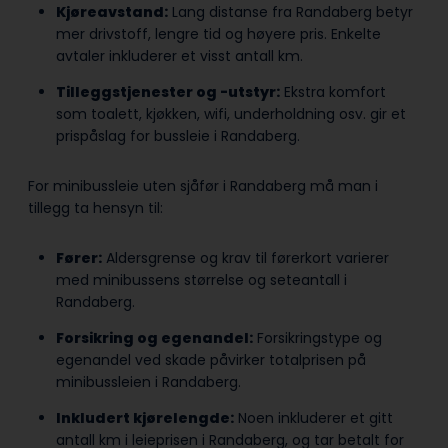
Kjøreavstand:
Lang distanse fra Randaberg betyr
mer drivstoff, lengre tid og høyere pris. Enkelte
avtaler inkluderer et visst antall km.
Tilleggstjenester og -utstyr:
Ekstra komfort
som toalett, kjøkken, wifi, underholdning osv. gir et
prispåslag for bussleie i Randaberg.
For minibussleie uten sjåfør i Randaberg må man i
tillegg ta hensyn til:
Fører:
Aldersgrense og krav til førerkort varierer
med minibussens størrelse og seteantall i
Randaberg.
Forsikring og egenandel:
Forsikringstype og
egenandel ved skade påvirker totalprisen på
minibussleien i Randaberg.
Inkludert kjørelengde:
Noen inkluderer et gitt
antall km i leieprisen i Randaberg, og tar betalt for