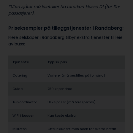
*Uten sjåfør må leietaker ha førerkort klasse D1 (for 10+
passasjerer).
Priseksempler på tilleggstjenester i Randaberg:
Flere selskaper i Randaberg tilbyr ekstra tjenester til leie
av buss:
Tjeneste
Typisk pris
Catering
Varierer (må bestilles på forhånd)
Guide
750 kr per time
Turkoordinator
Ulike priser (må forespørres)
WiFi i bussen
Kan koste ekstra
Mikrofon
Ofte inkludert, men noen tar ekstra betalt