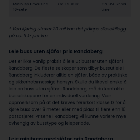
Minibuss Limousine
Ca. 1.900 kr
Ca. 950 kr per
16-seter
time
* Ved kjøring utover 20 mil kan det påløpe dieseltillegg
på ca. 9 kr per km.
Leie buss uten sjåfør pris Randaberg
Det er ikke vanlig praksis å leie ut busser uten sjåfør i
Randaberg. De fleste selskaper som tilbyr bussutleie i
Randaberg inkluderer alltid en sjåfør, både av praktiske
og sikkerhetsmessige hensyn. Skulle du likevel ønske å
leie en buss uten sjåfør i Randaberg, må du kontakte
busselskapene for en individuell vurdering. Vær
oppmerksom på at det kreves førerkort klasse D for å
kjøre buss over 8 meter eller med plass til flere enn 16
passasjerer. Prisene i Randaberg vil kunne variere mye
avhengig av busstype og leieperiode.
Leie minibuss med sjåfør pris Randaberg