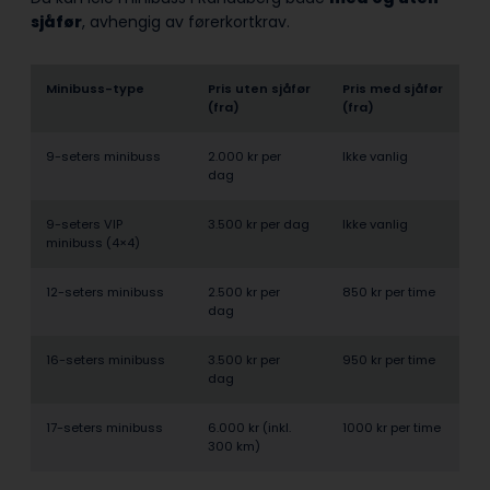
sjåfør
, avhengig av førerkortkrav.
Minibuss-type
Pris uten sjåfør
Pris med sjåfør
(fra)
(fra)
9-seters minibuss
2.000 kr per
Ikke vanlig
dag
9-seters VIP
3.500 kr per dag
Ikke vanlig
minibuss (4×4)
12-seters minibuss
2.500 kr per
850 kr per time
dag
16-seters minibuss
3.500 kr per
950 kr per time
dag
17-seters minibuss
6.000 kr (inkl.
1000 kr per time
300 km)