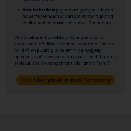
Kvalitetssikring
gjennom godkjente løyver
og sertifiseringer for persontransport, jevnlig
vedlikehold av busser og utstyr i Randaberg.
Ved å velge et busselskap i Randaberg som
scorer høyt på disse kriteriene, øker man sjansen
for å få en punktlig, problemfri og hyggelig
opplevelse på bussreisen enten det er til firmatur,
skoletur, sports­arrangement eller andre formål.
Få et tilbud på leie av buss i Randaberg