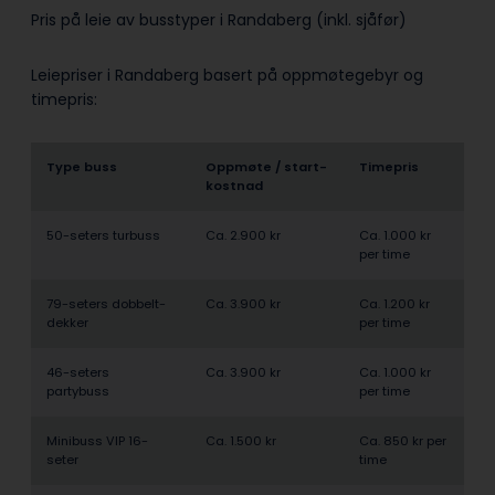
Pris på leie av busstyper i Randaberg (inkl. sjåfør)
Leiepriser i Randaberg basert på oppmøtegebyr og
timepris:
Type buss
Oppmøte / start­
Timepris
kostnad
50-seters turbuss
Ca. 2.900 kr
Ca. 1.000 kr
per time
79-seters dobbelt­
Ca. 3.900 kr
Ca. 1.200 kr
dekker
per time
46-seters
Ca. 3.900 kr
Ca. 1.000 kr
partybuss
per time
Minibuss VIP 16-
Ca. 1.500 kr
Ca. 850 kr per
seter
time