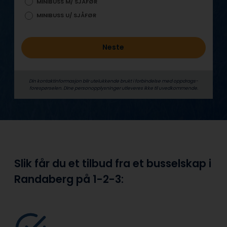
MINIBUSS M/ SJÅFØR
MINIBUSS U/ SJÅFØR
Neste
Din kontaktinformasjon blir utelukkende brukt i forbindelse med oppdrags­
forespørselen. Dine person­­opplysninger utleveres ikke til uvedkommende.
Slik får du et tilbud fra et busselskap i
Randaberg på
1-2-3: