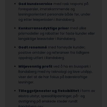
God kundeservice
med rask respons på
forespørsler, imøtekommende og
løsningsorientert personale både før, under
og etter leieperioden i Randaberg.
Konkurransedyktige priser
med ulike
prismodeller og rabatter for faste kunder eller
langsiktige leieavtaler i Randaberg.
Godt renommé
med fornøyde kunder,
positive omtaler og referanser fra tidligere
oppdrag utført i Randaberg.
Miljøvennlig profil
ved å ha en busspark i
Randaberg med ny teknologi og lave utslipp,
viser det at de har fokus på bærekraftige
løsninger.
Tilleggstjenester og fleksibilitet
i form av
ekstra utstyr, spesialtilpasninger, på- og
avstigning på ønskede steder rundt
Randaberg osv.