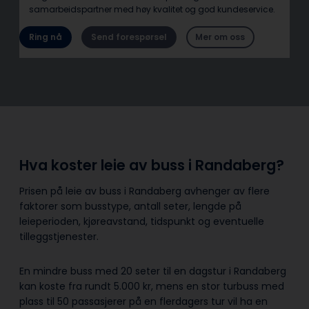
samarbeidspartner med høy kvalitet og god kundeservice.
Ring nå
Send forespørsel
Mer om oss
Hva koster leie av buss i Randaberg?
Prisen på leie av buss i Randaberg avhenger av flere
faktorer som busstype, antall seter, lengde på
leieperioden, kjøreavstand, tidspunkt og eventuelle
tilleggstjenester.
En mindre buss med 20 seter til en dagstur i Randaberg
kan koste fra rundt 5.000 kr, mens en stor turbuss med
plass til 50 passasjerer på en flerdagers tur vil ha en