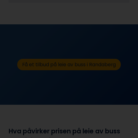
Få et tilbud på leie av buss i Randaberg
Hva påvirker prisen på leie av buss