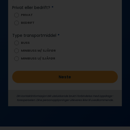
n
Privat eller bedrift?
*
n
PRIVAT
h
BEDRIFT
o
l
Type transportmiddel
*
d
BUSS
MINIBUSS M/ SJÅFØR
MINIBUSS U/ SJÅFØR
Neste
Din kontaktinformasjon blir utelukkende brukt i forbindelse med oppdrags­
forespørselen. Dine person­­opplysninger utleveres ikke til uvedkommende.