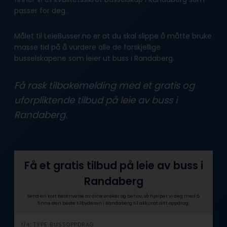
passer for deg.
Målet til LeieBusser.no er at du skal slippe å måtte bruke
masse tid på å vurdere alle de forskjellige
busselskapene som leier ut buss i Randaberg.
Få rask tilbakemelding med et gratis og
uforpliktende tilbud på leie av buss i
Randaberg.
Få et gratis tilbud på leie av buss i
Randaberg
Send en kort beskrivelse av dine ønsker og behov, så hjelper vi deg med å
finne den beste tilbyderen i Randaberg til akkurat ditt oppdrag.
i
1/4: TYPE BUSSOPPDRAG