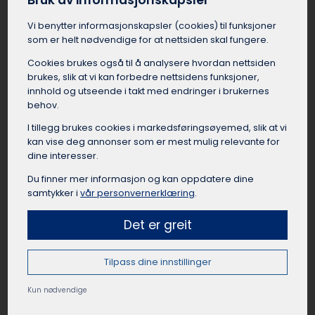
Bruk av informasjonskapsler
skaper god stemning for gjestene ved å reise
sammen. Mange busselskaper i Randaberg
Vi benytter informasjons­kapsler (cookies) til funksjoner
som er helt nødvendige for at nettsiden skal fungere.
tilbyr spesielle bryllupsdekorasjoner og annen
tilrettelegging for å gjøre dagen spesiell og
Cookies brukes også til å analysere hvordan nettsiden
minneverdig. Ved å leie en buss i Randaberg
brukes, slik at vi kan forbedre nettsidens funksjoner,
slipper brudeparet å bekymre seg for logistikk
innhold og utseende i takt med endringer i brukernes
på den store dagen.
behov.
I tillegg brukes cookies i markedsførings­øyemed, slik at vi
kan vise deg annonser som er mest mulig relevante for
dine interesser.
Leie buss til skoletur Randaberg
Du finner mer informasjon og kan oppdatere dine
samtykker i
vår personvernerklæring
.
Skoler og barnehager i Randaberg som skal på
tur med en større gruppe elever/barn får en
Det er greit
enklere logistikk ved å leie buss med sjåfør. Da
slipper lærerne ansvaret med å kjøre, og kan
heller fokusere på å følge opp elevene. Et
Tilpass dine innstillinger
profesjonelt busselskap i Randaberg har
Kun nødvendige
erfaring med å planlegge turer tilpasset barn i
ulike aldre, og vet hva som skal til for en