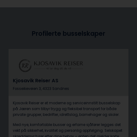
Profilerte busselskaper
Kjosavik Reiser AS
Fosseikeveien 3, 4323 Sandnes
Kjosavik Reiser er et moderne og serviceinnstilt busselskap
på Jæren som tilbyr trygg og fleksibel transport for både
private grupper, bedrifter, idrettslag, barnehager og skoler.
Med nye, komfortable busser og erfarne sjåfører legges det
vekt på sikkerhet, kvalitet og personlig oppfølging. Selskapet
skreddersyr turer etter dine behov – enten det gjelder korte