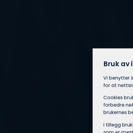
Bruk av 
Vi benytter 
for at netts
Cookies bruk
forbedre net
brukernes b
I tillegg br
som er mest 