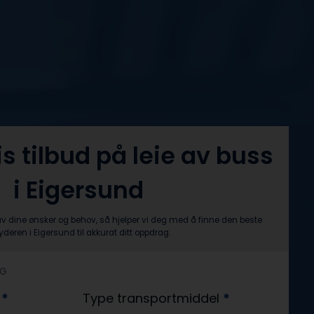
is tilbud på leie av buss
i Eigersund
av dine ønsker og behov, så hjelper vi deg med å finne den beste
byderen i Eigersund til akkurat ditt oppdrag.
AG
?
*
Type transportmiddel
*