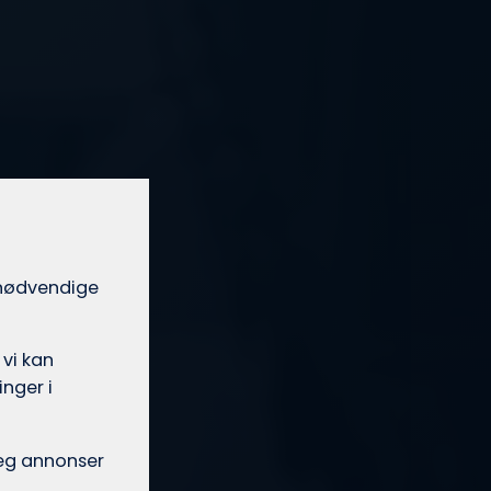
t nødvendige
 vi kan
nger i
 deg annonser