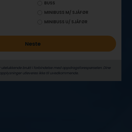
BUSS
MINIBUSS M/ SJÅFØR
MINIBUSS U/ SJÅFØR
Neste
r utelukkende brukt i forbindelse med oppdrags­forespørselen. Dine
­opplysninger utleveres ikke til uvedkommende.