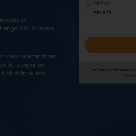
PRIVAT
o
BEDRIFT
ssasjerer,
trenger i forbindelse
den bussleverandøren
ten du trenger en
Din kontaktinformasjon bli
, vil vi finne den
person­