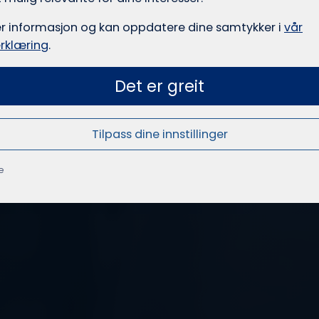
er informasjon og kan oppdatere dine samtykker i
vår
rklæring
.
Det er greit
Tilpass dine innstillinger
e