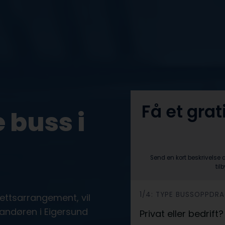
Få et grat
 buss i
Send en kort beskrivelse 
til
h
1/4: TYPE BUSSOPPDR
drettsarrangement, vil
e
randøren i Eigersund
Privat eller bedrift
r