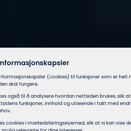
informasjonskapsler
informasjons­kapsler (cookies) til funksjoner som er hel
iden skal fungere.
es også til å analysere hvordan nettsiden brukes, slik at
tsidens funksjoner, innhold og utseende i takt med endri
ehov.
ukes cookies i markedsførings­øyemed, slik at vi kan vise
mulig relevante for dine interesser.