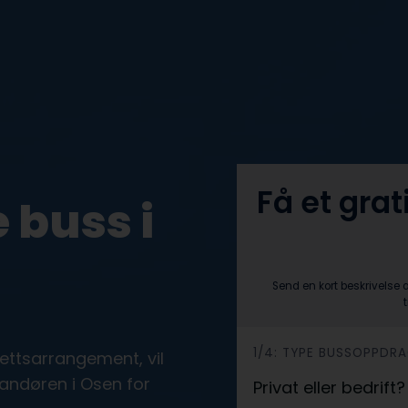
Få et grat
 buss i
Send en kort beskrivelse 
h
1/4: TYPE BUSSOPPDR
drettsarrangement, vil
e
randøren i Osen for
Privat eller bedrift
r