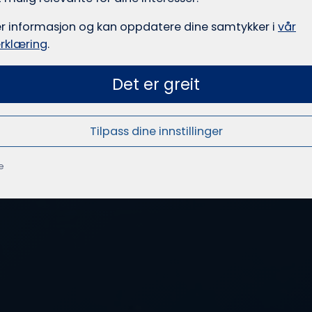
er informasjon og kan oppdatere dine samtykker i
vår
rklæring
.
Det er greit
Tilpass dine innstillinger
e