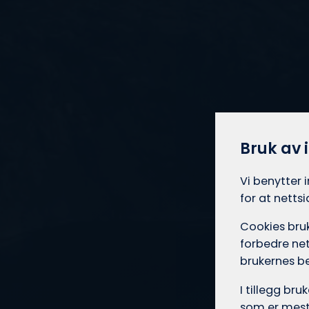
Bruk av 
Vi benytter 
for at netts
Cookies bruk
forbedre net
brukernes b
I tillegg br
som er mest 