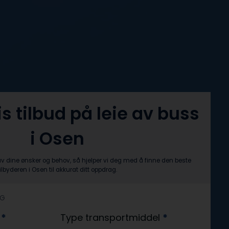
is tilbud på leie av buss
i Osen
av dine ønsker og behov, så hjelper vi deg med å finne den beste
tilbyderen i Osen til akkurat ditt oppdrag.
AG
?
*
Type transportmiddel
*