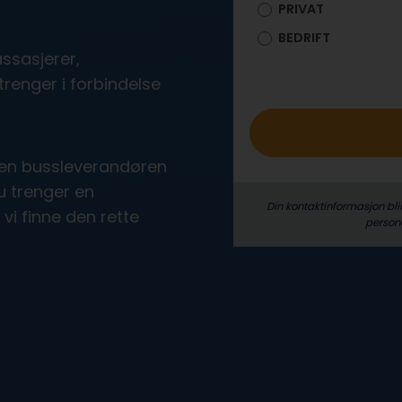
PRIVAT
o
BEDRIFT
ssasjerer,
trenger i forbindelse
den bussleverandøren
u trenger en
Din kontaktinformasjon bli
 vi finne den rette
person­