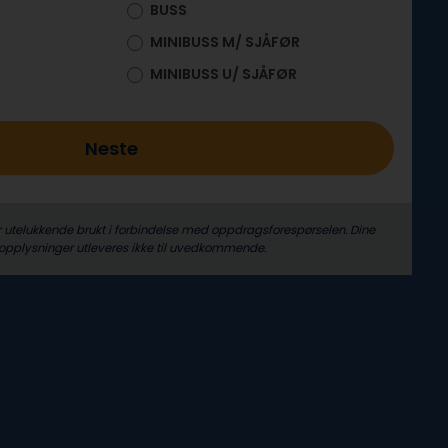
BUSS
MINIBUSS M/ SJÅFØR
MINIBUSS U/ SJÅFØR
Neste
r utelukkende brukt i forbindelse med oppdrags­forespørselen. Dine
­opplysninger utleveres ikke til uvedkommende.