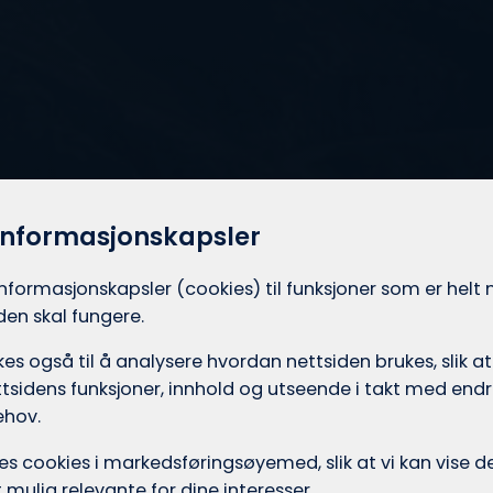
informasjonskapsler
informasjons­kapsler (cookies) til funksjoner som er hel
iden skal fungere.
es også til å analysere hvordan nettsiden brukes, slik at
tsidens funksjoner, innhold og utseende i takt med endri
ehov.
ukes cookies i markedsførings­øyemed, slik at vi kan vise
mulig relevante for dine interesser.