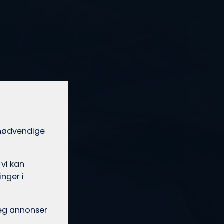
t nødvendige
 vi kan
nger i
 deg annonser