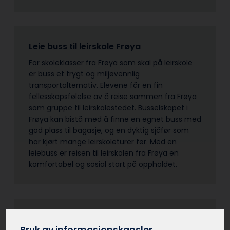
Leie buss til leirskole Frøya
For skoleklasser fra Frøya som skal på leirskole
er buss et trygt og miljøvennlig
transportalternativ. Elevene får en fin
fellesskapsfølelse av å reise sammen fra Frøya
som gruppe til leirskolestedet. Busselskapet i
Frøya kan bistå med å finne en egnet buss med
god plass til bagasje, og en dyktig sjåfør som
har kjørt mange leirskoleturer før. Med en
leiebuss er reisen til leirskolen fra Frøya en
komfortabel og sosial start på oppholdet.
Leie buss til lag og foreninger Frøya