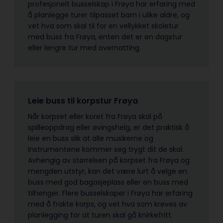
profesjonelt busselskap i Frøya har erfaring med
å planlegge turer tilpasset barn i ulike aldre, og
vet hva som skal til for en vellykket skoletur
med buss fra Frøya, enten det er en dagstur
eller lengre tur med overnatting.
Leie buss til korpstur Frøya
Når korpset eller koret fra Frøya skal på
spilleoppdrag eller øvingshelg, er det praktisk å
leie en buss slik at alle musikerne og
instrumentene kommer seg trygt dit de skal.
Avhengig av størrelsen på korpset fra Frøya og
mengden utstyr, kan det være lurt å velge en
buss med god bagasjeplass eller en buss med
tilhenger. Flere busselskaper i Frøya har erfaring
med å frakte korps, og vet hva som kreves av
planlegging for at turen skal gå knirkefritt.