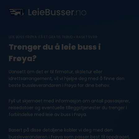
Skip
to
content
LEIE BUSS FRØYA: FÅ ET GRATIS TILBUD • RASKT SVAR
Trenger du å leie buss i
Frøya?
Uansett om det er til firmatur, skoletur eller
idrettsarrangement, vil vi hjelpe deg med å finne den
beste bussleverandøren i Frøya for dine behov.
Fyll ut skjemaet med informasjon om antall passasjerer,
reisedatoer og eventuelle tilleggstjenester du trenger i
forbindelse med leie av buss i Frøya.
Basert på disse detaljene kobler vi deg med den
bussleverandøren i Frøya som passer best til oppdraget.