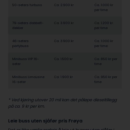
50-seters turbuss
Ca. 2.900 kr
Ca. 1.000 kr
per time
79-seters dobbelt­
Ca. 3.900 kr
Ca. 1.200 kr
dekker
per time
46-seters
Ca. 3.900 kr
Ca. 1.000 kr
partybuss
per time
Minibuss VIP 16-
Ca. 1.500 kr
Ca. 850 kr per
seter
time
Minibuss Limousine
Ca. 1.900 kr
Ca. 950 kr per
16-seter
time
* Ved kjøring utover 20 mil kan det påløpe dieseltillegg
på ca. 9 kr per km.
Leie buss uten sjåfør pris Frøya
Det er ikke vanlig praksis å leie ut busser uten sjåfør i