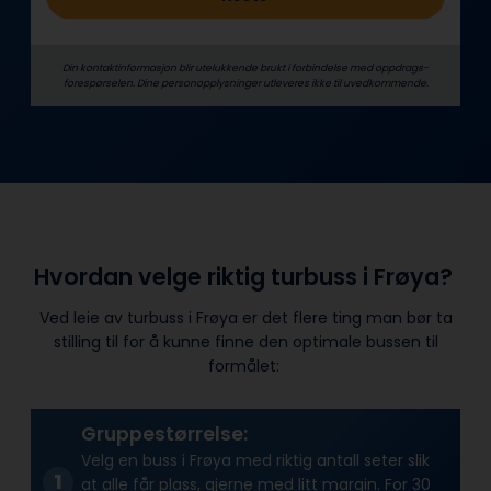
Din kontaktinformasjon blir utelukkende brukt i forbindelse med oppdrags­
forespørselen. Dine person­­opplysninger utleveres ikke til uvedkommende.
Hvordan velge riktig turbuss i Frøya?
Ved leie av turbuss i Frøya er det flere ting man bør ta
stilling til for å kunne finne den optimale bussen til
formålet:
Gruppestørrelse:
Velg en buss i Frøya med riktig antall seter slik
at alle får plass, gjerne med litt margin. For 30