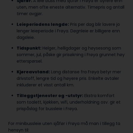
Sjåfør:
Å leie buss med sjåfør i Frøya er dyrere enn
uten, men ofte eneste alternativ. Timepris og antall
timer avgjør.
Leieperiodens lengde:
Pris per dag blir lavere jo
lenger leieperiode i Frøya. Døgnleie er billigere enn
dagsleie.
Tidspunkt:
Helger, helligdager og høysesong som
sommer, jul, påske gir prisøkning i Frøya grunnet høy
etterspørsel.
Kjøreavstand:
Lang distanse fra Frøya betyr mer
drivstoff, lengre tid og høyere pris. Enkelte avtaler
inkluderer et visst antall km.
Tilleggstjenester og -utstyr:
Ekstra komfort
som toalett, kjøkken, wifi, underholdning osv. gir et
prispåslag for bussleie i Frøya.
For minibussleie uten sjåfør i Frøya må man i tillegg ta
hensyn til: