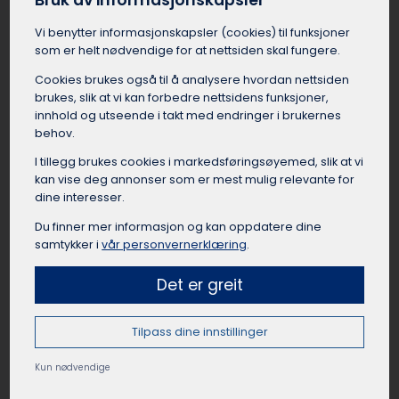
Bruk av informasjonskapsler
Idrettslag, foreninger, klubber og organisasjoner
i Frøya har mange anledninger til å leie buss.
Vi benytter informasjons­kapsler (cookies) til funksjoner
Det kan være lettere å leie buss i Frøya når de
som er helt nødvendige for at nettsiden skal fungere.
skal til kamper, cuper, samlinger, events, turer
Cookies brukes også til å analysere hvordan nettsiden
eller andre aktiviteter. Å reise sammen fra Frøya
brukes, slik at vi kan forbedre nettsidens funksjoner,
som lag eller forening skaper samhold og
innhold og utseende i takt med endringer i brukernes
lagånd, samtidig som det er en praktisk og
behov.
rimelig reisemåte når mange skal samme vei.
I tillegg brukes cookies i markedsførings­øyemed, slik at vi
Busselskapet i Frøya kan hjelpe med å finne
kan vise deg annonser som er mest mulig relevante for
passende busstørrelse til gruppen, og sørge for
dine interesser.
at bussen er utstyrt med det dere trenger for
en vellykket tur.
Du finner mer informasjon og kan oppdatere dine
samtykker i
vår personvernerklæring
.
Det er greit
Leie buss til private arrangement Frøya
Tilpass dine innstillinger
Leie av buss kan være en god løsning for
privatpersoner i Frøya med arrangementer der
Kun nødvendige
mange gjester trenger transport. Eksempler på