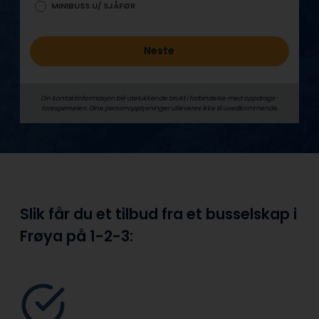
MINIBUSS U/ SJÅFØR
Neste
Din kontaktinformasjon blir utelukkende brukt i forbindelse med oppdrags­
forespørselen. Dine person­­opplysninger utleveres ikke til uvedkommende.
Slik får du et tilbud fra et busselskap i
Frøya på
1-2-3: