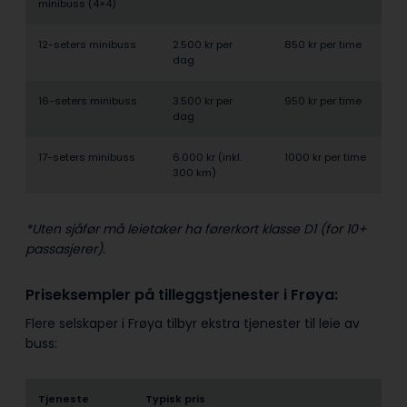
minibuss (4×4)
12-seters minibuss
2.500 kr per
850 kr per time
dag
16-seters minibuss
3.500 kr per
950 kr per time
dag
17-seters minibuss
6.000 kr (inkl.
1000 kr per time
300 km)
*Uten sjåfør må leietaker ha førerkort klasse D1 (for 10+
passasjerer).
Priseksempler på tilleggstjenester i Frøya:
Flere selskaper i Frøya tilbyr ekstra tjenester til leie av
buss:
Tjeneste
Typisk pris