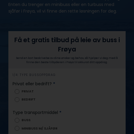
Enten du trenger en minibuss eller en turbuss med
sjåfør i Frøya, vil vi finne den rette løsningen for deg.
Få et gratis tilbud på leie av buss i
Frøya
Send en kort beskrivelse av dine ønsker og behov, så hjelper vi deg med å
finne den beste tilbyderen i Frøya til akkurat ditt oppdrag.
h
1/4: TYPE BUSSOPPDRAG
e
Privat eller bedrift?
*
r
PRIVAT
o
BEDRIFT
Type transportmiddel
*
BUSS
MINIBUSS M/ SJÅFØR