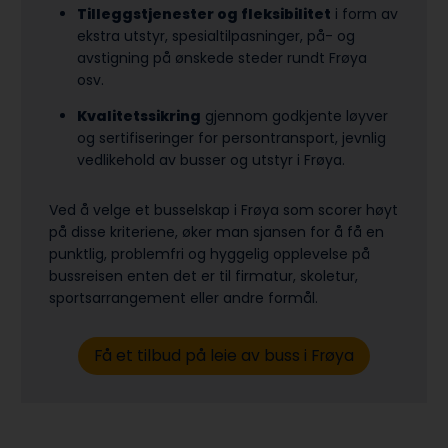
Tilleggstjenester og fleksibilitet
i form av
ekstra utstyr, spesialtilpasninger, på- og
avstigning på ønskede steder rundt Frøya
osv.
Kvalitetssikring
gjennom godkjente løyver
og sertifiseringer for persontransport, jevnlig
vedlikehold av busser og utstyr i Frøya.
Ved å velge et busselskap i Frøya som scorer høyt
på disse kriteriene, øker man sjansen for å få en
punktlig, problemfri og hyggelig opplevelse på
bussreisen enten det er til firmatur, skoletur,
sports­arrangement eller andre formål.
Få et tilbud på leie av buss i Frøya