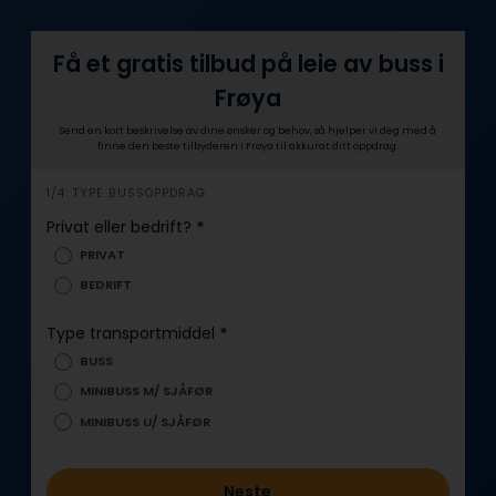
Få et gratis tilbud på leie av buss i
Frøya
Send en kort beskrivelse av dine ønsker og behov, så hjelper vi deg med å
finne den beste tilbyderen i Frøya til akkurat ditt oppdrag.
i
1/4: TYPE BUSSOPPDRAG
n
Privat eller bedrift?
*
n
PRIVAT
h
BEDRIFT
o
l
Type transportmiddel
*
d
BUSS
MINIBUSS M/ SJÅFØR
MINIBUSS U/ SJÅFØR
Neste