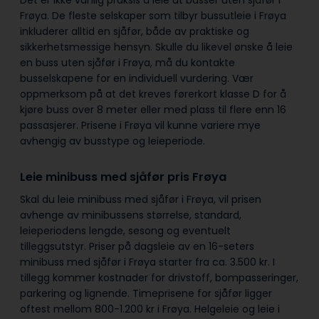
Frøya. De fleste selskaper som tilbyr bussutleie i Frøya
inkluderer alltid en sjåfør, både av praktiske og
sikkerhetsmessige hensyn. Skulle du likevel ønske å leie
en buss uten sjåfør i Frøya, må du kontakte
busselskapene for en individuell vurdering. Vær
oppmerksom på at det kreves førerkort klasse D for å
kjøre buss over 8 meter eller med plass til flere enn 16
passasjerer. Prisene i Frøya vil kunne variere mye
avhengig av busstype og leieperiode.
Leie minibuss med sjåfør pris Frøya
Skal du leie minibuss med sjåfør i Frøya, vil prisen
avhenge av minibussens størrelse, standard,
leieperiodens lengde, sesong og eventuelt
tilleggsutstyr. Priser på dagsleie av en 16-seters
minibuss med sjåfør i Frøya starter fra ca. 3.500 kr. I
tillegg kommer kostnader for drivstoff, bompasseringer,
parkering og lignende. Timeprisene for sjåfør ligger
oftest mellom 800-1.200 kr i Frøya. Helgeleie og leie i