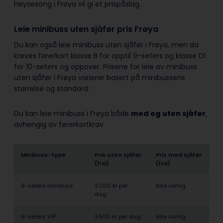
høysesong i Frøya vil gi et prispåslag.
Leie minibuss uten sjåfør pris Frøya
Du kan også leie minibuss uten sjåfør i Frøya, men da
kreves førerkort klasse B for opptil 9-seters og klasse D1
for 10-seters og oppover. Prisene for leie av minibuss
uten sjåfør i Frøya varierer basert på minibussens
størrelse og standard:
Du kan leie minibuss i Frøya både
med og uten sjåfør
,
avhengig av førerkortkrav.
Minibuss-type
Pris uten sjåfør
Pris med sjåfør
(fra)
(fra)
9-seters minibuss
2.000 kr per
Ikke vanlig
dag
9-seters VIP
3.500 kr per dag
Ikke vanlig