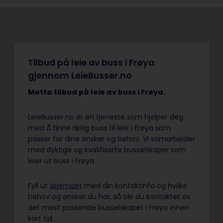
Tilbud på leie av buss i Frøya
gjennom LeieBusser.no
Motta tilbud på leie av buss
i Frøya.
LeieBusser.no er en tjeneste som hjelper deg
med å finne riktig buss til leie i Frøya som
passer for dine ønsker og behov. Vi samarbeider
med dyktige og kvalifiserte busselskaper som
leier ut buss i Frøya.
Fyll ut
skjemaet
med din kontaktinfo og hvilke
behov og ønsker du har, så blir du kontaktet av
det mest passende busselskapet i Frøya innen
kort tid.