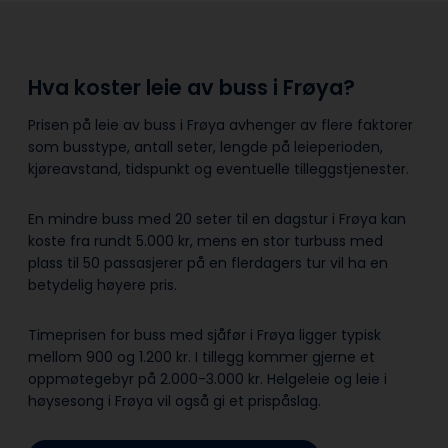
Hva koster leie av buss i Frøya?
Prisen på leie av buss i Frøya avhenger av flere faktorer
som busstype, antall seter, lengde på leieperioden,
kjøreavstand, tidspunkt og eventuelle tilleggstjenester.
En mindre buss med 20 seter til en dagstur i Frøya kan
koste fra rundt 5.000 kr, mens en stor turbuss med
plass til 50 passasjerer på en flerdagers tur vil ha en
betydelig høyere pris.
Timeprisen for buss med sjåfør i Frøya ligger typisk
mellom 900 og 1.200 kr. I tillegg kommer gjerne et
oppmøtegebyr på 2.000-3.000 kr. Helgeleie og leie i
høysesong i Frøya vil også gi et prispåslag.