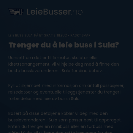
Skip
to
content
LEIE BUSS SULA: FÅ ET GRATIS TILBUD • RASKT SVAR
Trenger du å leie buss i Sula?
Uansett om det er til firmatur, skoletur eller
idrettsarrangement, vil vi hjelpe deg med å finne den
beste bussleverandøren i Sula for dine behov.
Fyll ut skjemaet med informasjon om antall passasjerer,
reisedatoer og eventuelle tilleggstjenester du trenger i
forbindelse med leie av buss i Sula.
Basert på disse detaljene kobler vi deg med den
bussleverandøren i Sula som passer best til oppdraget.
Enten du trenger en minibuss eller en turbuss med
sjåfør i Sula, vil vi finne den rette løsningen for deg.