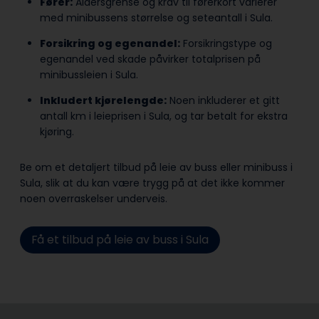
Fører:
Aldersgrense og krav til førerkort varierer
med minibussens størrelse og seteantall i Sula.
Forsikring og egenandel:
Forsikringstype og
egenandel ved skade påvirker totalprisen på
minibussleien i Sula.
Inkludert kjørelengde:
Noen inkluderer et gitt
antall km i leieprisen i Sula, og tar betalt for ekstra
kjøring.
Be om et detaljert tilbud på leie av buss eller minibuss i
Sula, slik at du kan være trygg på at det ikke kommer
noen overraskelser underveis.
Få et tilbud på leie av buss i Sula