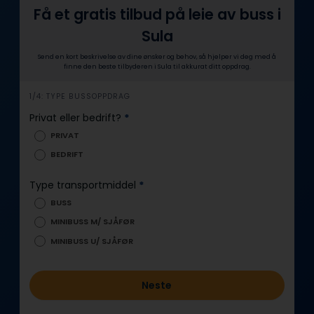
Få et gratis tilbud på leie av buss i
Sula
Send en kort beskrivelse av dine ønsker og behov, så hjelper vi deg med å
finne den beste tilbyderen i Sula til akkurat ditt oppdrag.
i
1/4: TYPE BUSSOPPDRAG
n
Privat eller bedrift?
*
n
PRIVAT
h
BEDRIFT
o
l
Type transportmiddel
*
d
BUSS
MINIBUSS M/ SJÅFØR
MINIBUSS U/ SJÅFØR
Neste