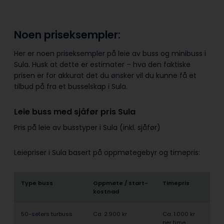
Noen priseksempler:
Her er noen priseksempler på leie av buss og minibuss i
Sula. Husk at dette er estimater – hva den faktiske
prisen er for akkurat det du ønsker vil du kunne få et
tilbud på fra et busselskap i Sula.
Leie buss med sjåfør pris Sula
Pris på leie av busstyper i Sula (inkl. sjåfør)
Leiepriser i Sula basert på oppmøtegebyr og timepris:
Type buss
Oppmøte / start­
Timepris
kostnad
50-seters turbuss
Ca. 2.900 kr
Ca. 1.000 kr
per time