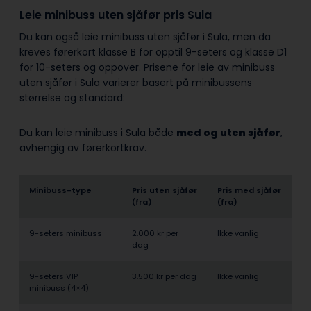
Leie minibuss uten sjåfør pris Sula
Du kan også leie minibuss uten sjåfør i Sula, men da
kreves førerkort klasse B for opptil 9-seters og klasse D1
for 10-seters og oppover. Prisene for leie av minibuss
uten sjåfør i Sula varierer basert på minibussens
størrelse og standard:
Du kan leie minibuss i Sula både
med og uten sjåfør
,
avhengig av førerkortkrav.
Minibuss-type
Pris uten sjåfør
Pris med sjåfør
(fra)
(fra)
9-seters minibuss
2.000 kr per
Ikke vanlig
dag
9-seters VIP
3.500 kr per dag
Ikke vanlig
minibuss (4×4)