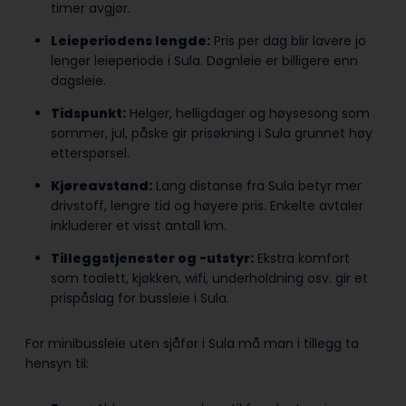
timer avgjør.
Leieperiodens lengde:
Pris per dag blir lavere jo
lenger leieperiode i Sula. Døgnleie er billigere enn
dagsleie.
Tidspunkt:
Helger, helligdager og høysesong som
sommer, jul, påske gir prisøkning i Sula grunnet høy
etterspørsel.
Kjøreavstand:
Lang distanse fra Sula betyr mer
drivstoff, lengre tid og høyere pris. Enkelte avtaler
inkluderer et visst antall km.
Tilleggstjenester og -utstyr:
Ekstra komfort
som toalett, kjøkken, wifi, underholdning osv. gir et
prispåslag for bussleie i Sula.
For minibussleie uten sjåfør i Sula må man i tillegg ta
hensyn til: