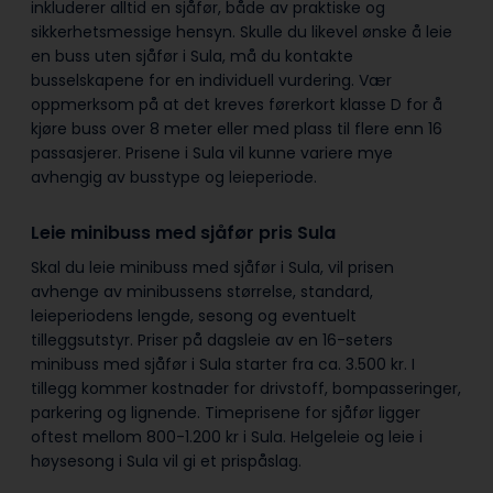
inkluderer alltid en sjåfør, både av praktiske og
sikkerhetsmessige hensyn. Skulle du likevel ønske å leie
en buss uten sjåfør i Sula, må du kontakte
busselskapene for en individuell vurdering. Vær
oppmerksom på at det kreves førerkort klasse D for å
kjøre buss over 8 meter eller med plass til flere enn 16
passasjerer. Prisene i Sula vil kunne variere mye
avhengig av busstype og leieperiode.
Leie minibuss med sjåfør pris Sula
Skal du leie minibuss med sjåfør i Sula, vil prisen
avhenge av minibussens størrelse, standard,
leieperiodens lengde, sesong og eventuelt
tilleggsutstyr. Priser på dagsleie av en 16-seters
minibuss med sjåfør i Sula starter fra ca. 3.500 kr. I
tillegg kommer kostnader for drivstoff, bompasseringer,
parkering og lignende. Timeprisene for sjåfør ligger
oftest mellom 800-1.200 kr i Sula. Helgeleie og leie i
høysesong i Sula vil gi et prispåslag.