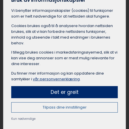
Bruk av informasjonskapsler
andre aktiviteter. Å reise sammen fra Sula som
Vi benytter informasjons­kapsler (cookies) til funksjoner
lag eller forening skaper samhold og lagånd,
som er helt nødvendige for at nettsiden skal fungere.
samtidig som det er en praktisk og rimelig
reisemåte når mange skal samme vei.
Cookies brukes også til å analysere hvordan nettsiden
Busselskapet i Sula kan hjelpe med å finne
brukes, slik at vi kan forbedre nettsidens funksjoner,
passende busstørrelse til gruppen, og sørge for
innhold og utseende i takt med endringer i brukernes
at bussen er utstyrt med det dere trenger for
behov.
en vellykket tur.
I tillegg brukes cookies i markedsførings­øyemed, slik at vi
kan vise deg annonser som er mest mulig relevante for
dine interesser.
Du finner mer informasjon og kan oppdatere dine
Leie buss til private arrangement Sula
samtykker i
vår personvernerklæring
.
Leie av buss kan være en god løsning for
Det er greit
privatpersoner i Sula med arrangementer der
mange gjester trenger transport. Eksempler på
Tilpass dine innstillinger
slike anledninger er bryllup, dåp, konfirmasjon,
jubileum og runde dager. Fordelen med buss
Kun nødvendige
kontra privatbiler i Sula er at gjestene slipper å
kjøre selv og slipper å finne parkering. Det er