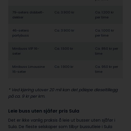
79-seters dobbelt­
Ca. 3.900 kr
Ca. 1.200 kr
dekker
per time
46-seters
Ca. 3.900 kr
Ca. 1.000 kr
partybuss
per time
Minibuss VIP 16-
Ca. 1.500 kr
Ca. 850 kr per
seter
time
Minibuss Limousine
Ca. 1.900 kr
Ca. 950 kr per
16-seter
time
* Ved kjøring utover 20 mil kan det påløpe dieseltillegg
på ca. 9 kr per km.
Leie buss uten sjåfør pris Sula
Det er ikke vanlig praksis å leie ut busser uten sjåfør i
Sula. De fleste selskaper som tilbyr bussutleie i Sula