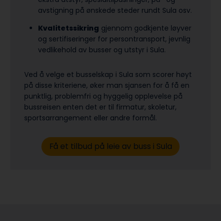
avstigning på ønskede steder rundt Sula osv.
Kvalitetssikring
gjennom godkjente løyver
og sertifiseringer for persontransport, jevnlig
vedlikehold av busser og utstyr i Sula.
Ved å velge et busselskap i Sula som scorer høyt
på disse kriteriene, øker man sjansen for å få en
punktlig, problemfri og hyggelig opplevelse på
bussreisen enten det er til firmatur, skoletur,
sports­arrangement eller andre formål.
Få et tilbud på leie av buss i Sula