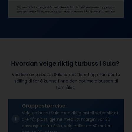
Din kontaktinformasjon blir utelukkende brukt i forbindelse med oppdrags­
forespørselen. Dine person­­opplysninger utleveres ikke til uvedkommende.
Hvordan velge riktig turbuss i Sula?
Ved leie av turbuss i Sula er det flere ting man bør ta
stilling til for å kunne finne den optimale bussen til
formålet:
Gruppestørrelse:
Velg en buss i Sula med riktig antall seter slik at
alle får plass, gjerne med litt margin. For 30
passasjerer fra Sula, velg heller en 50-seters