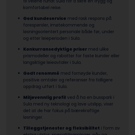
til veiene rundt Sula for å sikre en trygg og
komfortabel reise.
God kundeservice
med rask respons på
forespørsler, imøtekommende og
løsningsorientert personale både før, under
og etter leieperioden i Sula.
Konkurransedyktige priser
med ulike
prismodeller og rabatter for faste kunder eller
langsiktige leieavtaler i Sula.
Godt renommé
med fornøyde kunder,
positive omtaler og referanser fra tidligere
oppdrag utført i Sula.
Miljøvennlig profil
ved å ha en busspark i
Sula med ny teknologi og lave utslipp, viser
det at de har fokus på bærekraftige
løsninger.
Tilleggstjenester og fleksibilitet
i form av
ekstra utstyr, spesialtilpasninger, på- og