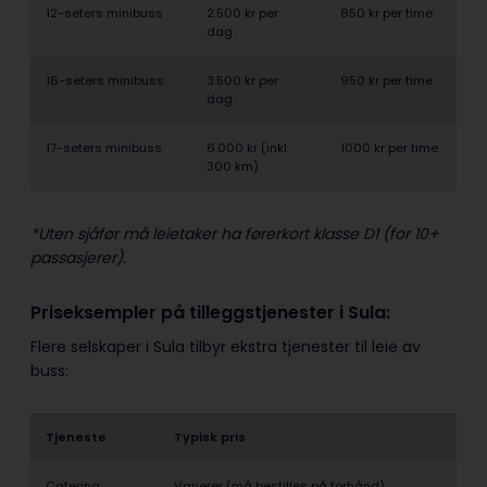
12-seters minibuss
2.500 kr per
850 kr per time
dag
16-seters minibuss
3.500 kr per
950 kr per time
dag
17-seters minibuss
6.000 kr (inkl.
1000 kr per time
300 km)
*Uten sjåfør må leietaker ha førerkort klasse D1 (for 10+
passasjerer).
Priseksempler på tilleggstjenester i Sula:
Flere selskaper i Sula tilbyr ekstra tjenester til leie av
buss:
Tjeneste
Typisk pris
Catering
Varierer (må bestilles på forhånd)