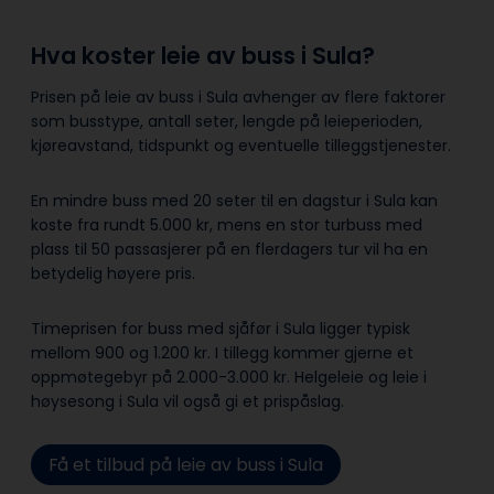
Hva koster leie av buss i Sula?
Prisen på leie av buss i Sula avhenger av flere faktorer
som busstype, antall seter, lengde på leieperioden,
kjøreavstand, tidspunkt og eventuelle tilleggstjenester.
En mindre buss med 20 seter til en dagstur i Sula kan
koste fra rundt 5.000 kr, mens en stor turbuss med
plass til 50 passasjerer på en flerdagers tur vil ha en
betydelig høyere pris.
Timeprisen for buss med sjåfør i Sula ligger typisk
mellom 900 og 1.200 kr. I tillegg kommer gjerne et
oppmøtegebyr på 2.000-3.000 kr. Helgeleie og leie i
høysesong i Sula vil også gi et prispåslag.
Få et tilbud på leie av buss i Sula