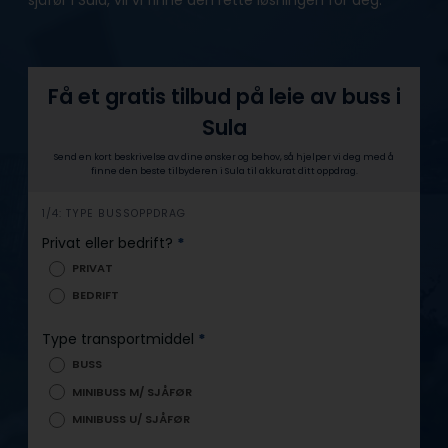
Få et gratis tilbud på leie av buss i
Sula
Send en kort beskrivelse av dine ønsker og behov, så hjelper vi deg med å
finne den beste tilbyderen i Sula til akkurat ditt oppdrag.
h
1/4: TYPE BUSSOPPDRAG
e
Privat eller bedrift?
*
r
PRIVAT
o
BEDRIFT
Type transportmiddel
*
BUSS
MINIBUSS M/ SJÅFØR
MINIBUSS U/ SJÅFØR