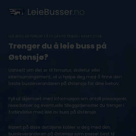
Skip
to
content
LEIE BUSS ØSTENSJØ: FÅ ET GRATIS TILBUD • RASKT SVAR
Trenger du å leie buss på
Østensjø?
Uansett om det er til firmatur, skoletur eller
idrettsarrangement, vil vi hjelpe deg med å finne den
beste bussleverandøren på Østensjø for dine behov.
Fyll ut skjemaet med informasjon om antall passasjerer,
reisedatoer og eventuelle tilleggstjenester du trenger i
forbindelse med leie av buss på Østensjø.
Basert på disse detaljene kobler vi deg med den
bussleverandøren på Østensjø som passer best til