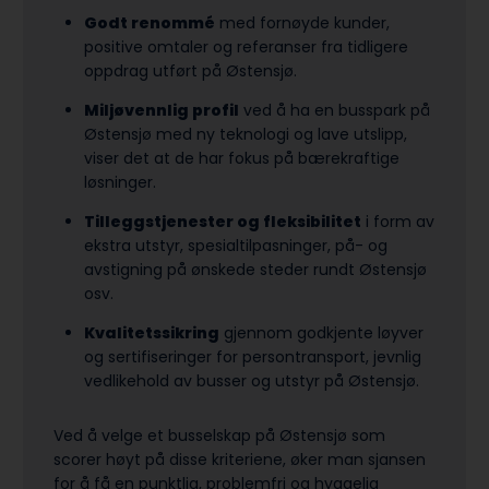
Godt renommé
med fornøyde kunder,
positive omtaler og referanser fra tidligere
oppdrag utført på Østensjø.
Miljøvennlig profil
ved å ha en busspark på
Østensjø med ny teknologi og lave utslipp,
viser det at de har fokus på bærekraftige
løsninger.
Tilleggstjenester og fleksibilitet
i form av
ekstra utstyr, spesialtilpasninger, på- og
avstigning på ønskede steder rundt Østensjø
osv.
Kvalitetssikring
gjennom godkjente løyver
og sertifiseringer for persontransport, jevnlig
vedlikehold av busser og utstyr på Østensjø.
Ved å velge et busselskap på Østensjø som
scorer høyt på disse kriteriene, øker man sjansen
for å få en punktlig, problemfri og hyggelig