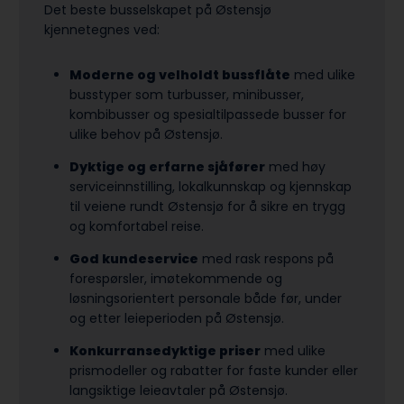
Det beste busselskapet på Østensjø
kjennetegnes ved:
Moderne og velholdt bussflåte
med ulike
busstyper som turbusser, minibusser,
kombibusser og spesialtilpassede busser for
ulike behov på Østensjø.
Dyktige og erfarne sjåfører
med høy
serviceinnstilling, lokalkunnskap og kjennskap
til veiene rundt Østensjø for å sikre en trygg
og komfortabel reise.
God kundeservice
med rask respons på
forespørsler, imøtekommende og
løsningsorientert personale både før, under
og etter leieperioden på Østensjø.
Konkurransedyktige priser
med ulike
prismodeller og rabatter for faste kunder eller
langsiktige leieavtaler på Østensjø.