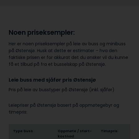
Noen priseksempler:
Her er noen priseksempler på leie av buss og minibuss
på Østensjø. Husk at dette er estimater – hva den
faktiske prisen er for akkurat det du ønsker vil du kunne
få et tilbud på fra et busselskap på Østensjø.
Leie buss med sjåfør pris Østensjø
Pris på leie av busstyper på Østensjø (inkl. sjåfør)
Leiepriser på Østensjø basert på oppmøtegebyr og
timepris:
Type buss
Oppmøte / start­
Timepris
kostnad