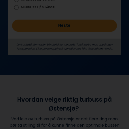
MINIBUSS U/ SJÅFØR
Neste
Din kontaktinformasjon blir utelukkende brukt i forbindelse med oppdrags­
forespørselen. Dine person­­opplysninger utleveres ikke til uvedkommende.
Hvordan velge riktig turbuss på
Østensjø?
Ved leie av turbuss på Østensjø er det flere ting man
bør ta stilling til for å kunne finne den optimale bussen