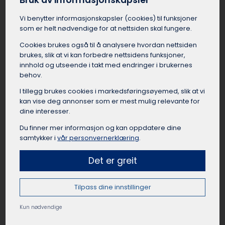
Bruk av informasjonskapsler
Østensjø som gruppe til leirskolestedet.
Vi benytter informasjons­kapsler (cookies) til funksjoner
Busselskapet på Østensjø kan bistå med å finne
som er helt nødvendige for at nettsiden skal fungere.
en egnet buss med god plass til bagasje, og en
dyktig sjåfør som har kjørt mange leirskoleturer
Cookies brukes også til å analysere hvordan nettsiden
før. Med en leiebuss er reisen til leirskolen fra
brukes, slik at vi kan forbedre nettsidens funksjoner,
Østensjø en komfortabel og sosial start på
innhold og utseende i takt med endringer i brukernes
oppholdet.
behov.
I tillegg brukes cookies i markedsførings­øyemed, slik at vi
kan vise deg annonser som er mest mulig relevante for
dine interesser.
Leie buss til lag og foreninger Østensjø
Du finner mer informasjon og kan oppdatere dine
samtykker i
vår personvernerklæring
.
Idrettslag, foreninger, klubber og organisasjoner
på Østensjø har mange anledninger til å leie
Det er greit
buss. Det kan være lettere å leie buss på
Østensjø når de skal til kamper, cuper,
Tilpass dine innstillinger
samlinger, events, turer eller andre aktiviteter. Å
reise sammen fra Østensjø som lag eller
Kun nødvendige
forening skaper samhold og lagånd, samtidig
som det er en praktisk og rimelig reisemåte når