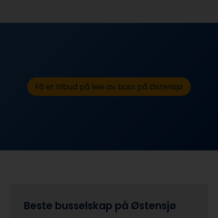
Få et tilbud på leie av buss på Østensjø
Beste busselskap på Østensjø