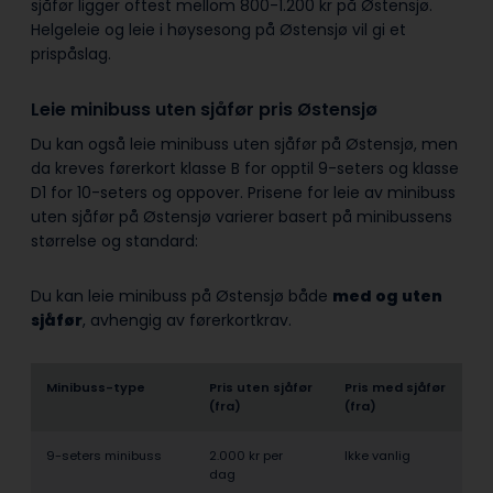
sjåfør ligger oftest mellom 800-1.200 kr på Østensjø.
Helgeleie og leie i høysesong på Østensjø vil gi et
prispåslag.
Leie minibuss uten sjåfør pris Østensjø
Du kan også leie minibuss uten sjåfør på Østensjø, men
da kreves førerkort klasse B for opptil 9-seters og klasse
D1 for 10-seters og oppover. Prisene for leie av minibuss
uten sjåfør på Østensjø varierer basert på minibussens
størrelse og standard:
Du kan leie minibuss på Østensjø både
med og uten
sjåfør
, avhengig av førerkortkrav.
Minibuss-type
Pris uten sjåfør
Pris med sjåfør
(fra)
(fra)
9-seters minibuss
2.000 kr per
Ikke vanlig
dag