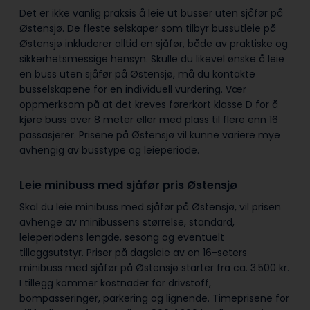
Det er ikke vanlig praksis å leie ut busser uten sjåfør på
Østensjø. De fleste selskaper som tilbyr bussutleie på
Østensjø inkluderer alltid en sjåfør, både av praktiske og
sikkerhetsmessige hensyn. Skulle du likevel ønske å leie
en buss uten sjåfør på Østensjø, må du kontakte
busselskapene for en individuell vurdering. Vær
oppmerksom på at det kreves førerkort klasse D for å
kjøre buss over 8 meter eller med plass til flere enn 16
passasjerer. Prisene på Østensjø vil kunne variere mye
avhengig av busstype og leieperiode.
Leie minibuss med sjåfør pris Østensjø
Skal du leie minibuss med sjåfør på Østensjø, vil prisen
avhenge av minibussens størrelse, standard,
leieperiodens lengde, sesong og eventuelt
tilleggsutstyr. Priser på dagsleie av en 16-seters
minibuss med sjåfør på Østensjø starter fra ca. 3.500 kr.
I tillegg kommer kostnader for drivstoff,
bompasseringer, parkering og lignende. Timeprisene for