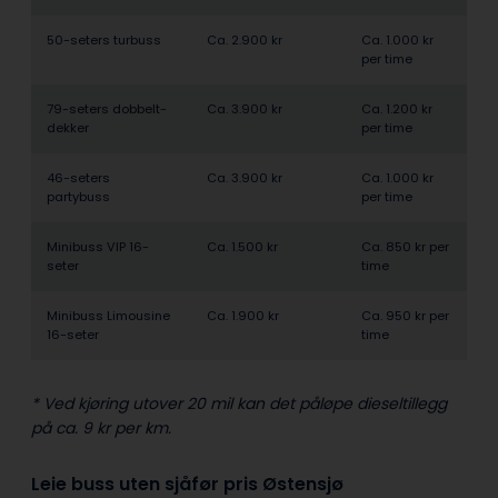
50-seters turbuss
Ca. 2.900 kr
Ca. 1.000 kr
per time
79-seters dobbelt­
Ca. 3.900 kr
Ca. 1.200 kr
dekker
per time
46-seters
Ca. 3.900 kr
Ca. 1.000 kr
partybuss
per time
Minibuss VIP 16-
Ca. 1.500 kr
Ca. 850 kr per
seter
time
Minibuss Limousine
Ca. 1.900 kr
Ca. 950 kr per
16-seter
time
* Ved kjøring utover 20 mil kan det påløpe dieseltillegg
på ca. 9 kr per km.
Leie buss uten sjåfør pris Østensjø