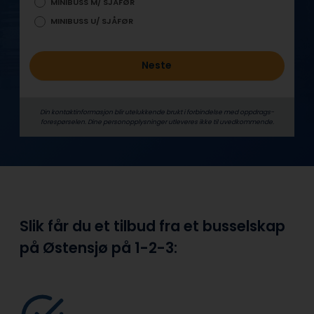
MINIBUSS M/ SJÅFØR
MINIBUSS U/ SJÅFØR
Neste
Din kontaktinformasjon blir utelukkende brukt i forbindelse med oppdrags­
forespørselen. Dine person­­opplysninger utleveres ikke til uvedkommende.
Slik får du et tilbud fra et busselskap
på Østensjø på
1-2-3: