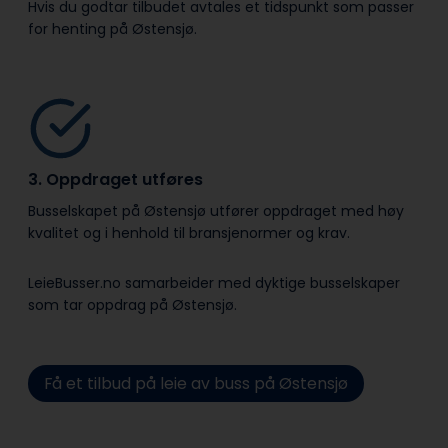
Hvis du godtar tilbudet avtales et tidspunkt som passer
for henting på Østensjø.
3. Oppdraget utføres
Busselskapet på Østensjø utfører oppdraget med høy
kvalitet og i henhold til bransje­normer og krav.
LeieBusser.no samarbeider med dyktige busselskaper
som tar oppdrag på Østensjø.
Få et tilbud på leie av buss på Østensjø