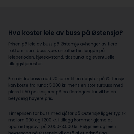
Hva koster leie av buss på Østensjø?
Prisen på leie av buss på Østensjø avhenger av flere
faktorer som busstype, antall seter, lengde på
leieperioden, kjøreavstand, tidspunkt og eventuelle
tilleggstjenester.
En mindre buss med 20 seter til en dagstur på Østensjø
kan koste fra rundt 5.000 kr, mens en stor turbuss med
plass til 50 passasjerer på en flerdagers tur vil ha en
betydelig høyere pris.
Timeprisen for buss med sjåfør på Østensjø ligger typisk
mellom 900 og 1.200 kr. I tillegg kommer gjerne et
oppmøtegebyr på 2.000-3.000 kr. Helgeleie og leie i
høysesong på Østensjø vil også gi et prispåslag.