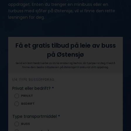
oppdraget. Enten du trenger en minibuss eller en
turbuss med sjåfør på Østensjø, vil vi finne den rette
løsningen for deg.
Få et gratis tilbud på leie av buss
på Østensjø
Send en kort beskrivelse av dine ønsker og behov, så hjelper vi deg med å
finne den beste tilbyderen på Østensjø til akkurat ditt oppdrag.
h
1/4: TYPE BUSSOPPDRAG
e
Privat eller bedrift?
*
r
PRIVAT
o
BEDRIFT
Type transportmiddel
*
BUSS