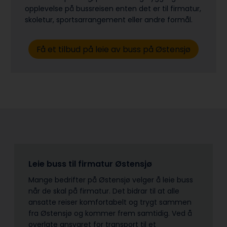
opplevelse på bussreisen enten det er til firmatur,
skoletur, sports­arrangement eller andre formål.
Få et tilbud på leie av buss på Østensjø
Leie buss til firmatur Østensjø
Mange bedrifter på Østensjø velger å leie buss
når de skal på firmatur. Det bidrar til at alle
ansatte reiser komfortabelt og trygt sammen
fra Østensjø og kommer frem samtidig. Ved å
overlate ansvaret for transport til et