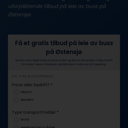
uforpliktende tilbud på leie av buss på
Østensjø.
Få et gratis tilbud på leie av buss
på Østensjø
Send en kort beskrivelse av dine ønsker og behov, så hjelper vi deg med å
finne den beste tilbyderen på Østensjø til akkurat ditt oppdrag.
i
1/4: TYPE BUSSOPPDRAG
n
Privat eller bedrift?
*
n
PRIVAT
h
BEDRIFT
o
l
Type transportmiddel
*
d
BUSS
MINIBUSS M/ SJÅFØR