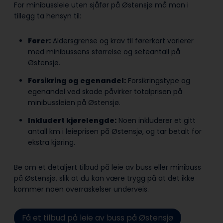
For minibussleie uten sjåfør på Østensjø må man i
tillegg ta hensyn til:
Fører:
Aldersgrense og krav til førerkort varierer
med minibussens størrelse og seteantall på
Østensjø.
Forsikring og egenandel:
Forsikringstype og
egenandel ved skade påvirker totalprisen på
minibussleien på Østensjø.
Inkludert kjørelengde:
Noen inkluderer et gitt
antall km i leieprisen på Østensjø, og tar betalt for
ekstra kjøring.
Be om et detaljert tilbud på leie av buss eller minibuss
på Østensjø, slik at du kan være trygg på at det ikke
kommer noen overraskelser underveis.
Få et tilbud på leie av buss på Østensjø