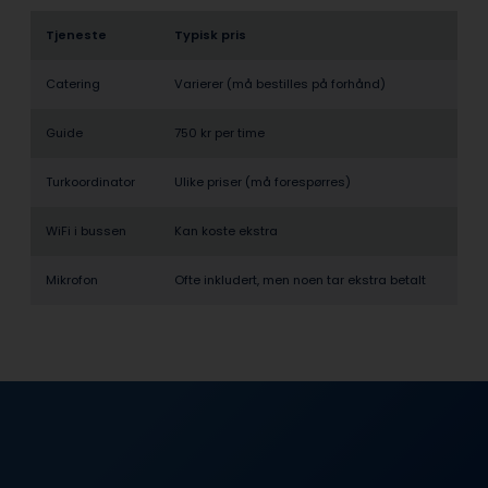
Tjeneste
Typisk pris
Catering
Varierer (må bestilles på forhånd)
Guide
750 kr per time
Turkoordinator
Ulike priser (må forespørres)
WiFi i bussen
Kan koste ekstra
Mikrofon
Ofte inkludert, men noen tar ekstra betalt