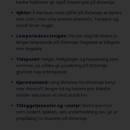
bedre fasiliteter gir også høyere pris på Østensjø.
Sjåfør:
Å leie buss med sjåfør på Østensjø er dyrere
enn uten, men ofte eneste alternativ. Timepris og
antall timer avgjør.
Leieperiodens lengde:
Pris per dag blir lavere jo
lenger leieperiode på Østensjø. Døgnleie er billigere
enn dagsleie.
Tidspunkt:
Helger, helligdager og høysesong som
sommer, jul, påske gir prisøkning på Østensjø
grunnet høy etterspørsel.
Kjøreavstand:
Lang distanse fra Østensjø betyr
mer drivstoff, lengre tid og høyere pris. Enkelte
avtaler inkluderer et visst antall km.
Tilleggstjenester og -utstyr:
Ekstra komfort
som toalett, kjøkken, wifi, underholdning osv. gir et
prispåslag for bussleie på Østensjø.