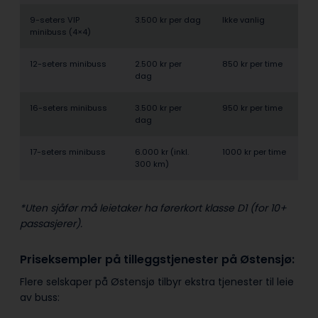
9-seters VIP
3.500 kr per dag
Ikke vanlig
minibuss (4×4)
12-seters minibuss
2.500 kr per
850 kr per time
dag
16-seters minibuss
3.500 kr per
950 kr per time
dag
17-seters minibuss
6.000 kr (inkl.
1000 kr per time
300 km)
*Uten sjåfør må leietaker ha førerkort klasse D1 (for 10+
passasjerer).
Priseksempler på tilleggstjenester på Østensjø:
Flere selskaper på Østensjø tilbyr ekstra tjenester til leie
av buss: